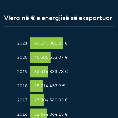
Vlera në € e energjisë së eksportuar
2021
66,140,881.23 €
2020
40,505,553.07 €
2019
35,614,333.78 €
2018
25,714,457.9 €
2017
27,884,540.03 €
2016
32,664,064.15 €