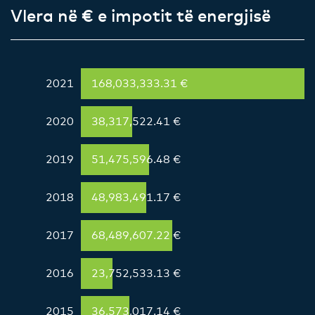
Vlera në € e impotit të energjisë
2021
168,033,333.31 €
2020
38,317,522.41 €
2019
51,475,596.48 €
2018
48,983,491.17 €
2017
68,489,607.22 €
2016
23,752,533.13 €
2015
36,573,017.14 €