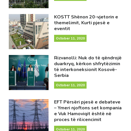
KOSTT Shënon 20-vjetorin e
themelimit, Kurti pjesë e
eventit
October 11, 2020
Rizvanolli: Nuk do të qëndrojë
duarkryq, kërkon shfrytëzimin
të interkoneksionit Kosovë-
Serbia
October 11, 2020
EFT Përsëri pjesë e debateve
– Ymeri njoftons set kompania
e Vuk Hamoviqit është në
proces të rilicencimit
October 11, 2020