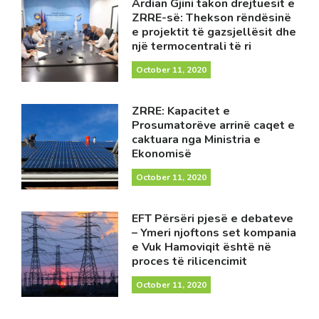
Ardian Gjini takon drejtuesit e
ZRRE-së: Thekson rëndësinë
e projektit të gazsjellësit dhe
një termocentrali të ri
October 11, 2020
ZRRE: Kapacitet e
Prosumatorëve arrinë caqet e
caktuara nga Ministria e
Ekonomisë
October 11, 2020
EFT Përsëri pjesë e debateve
– Ymeri njoftons set kompania
e Vuk Hamoviqit është në
proces të rilicencimit
October 11, 2020