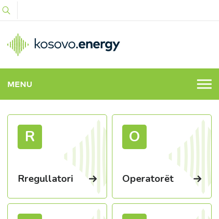
MENU
R
O
Rregullatori
Operatorët