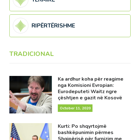
RIPËRTËRISHME
TRADICIONAL
Ka ardhur koha për reagime
nga Komisioni Evropian:
Eurodeputeti Waitz ngre
çështjen e gazit në Kosovë
October 11, 2020
Kurti: Po shqyrtojmë
bashkëpunimin përmes
Shqipërisë për furnizim me