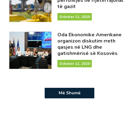
përfshirjes në rrjetin rajonal
të gazit
October 11, 2020
Oda Ekonomike Amerikane
organizon diskutim rreth
qasjes në LNG dhe
gatishmërisë së Kosovës
October 11, 2020
Më Shumë