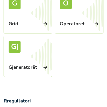
G
O
Grid
Operatoret
Gj
Gjeneratorët
Rregullatori