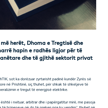
r më herët, Dhoma e Tregtisë dhe
rrë hapin e radhës ligjor për të
anëtare dhe të gjithë sektorit privat
TIK, sot ka dorëzuar zyrtarisht padinë kundër Zyrës së
re në Prishtinë, siç thuhet, për shkak të shkeljeve të
eralizimin e tregut të energjisë elektrike.
të i nxituar, arbitrar dhe i papërgatitur mirë, me pasoja
e të bizneseve që do të preken nga ky vendim”, thuhet në