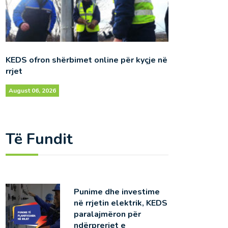
KEDS ofron shërbimet online për kyçje në
rrjet
August 06, 2026
Të Fundit
Punime dhe investime
në rrjetin elektrik, KEDS
paralajmëron për
ndërprerjet e