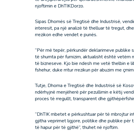
njoftimin e DhTIKDorzo.
Sipas Dhomës së Tregtisë dhe Industrisë, vend
interesit, pa një analizë të thelluar të tregut, 
rrezikon edhe vendet e punës.
“Për më tepër, përkundër deklarimeve publike se
të shumta për furnizim, aktualisht është vetëm 
të bizneseve. Kjo bie ndesh me vetë thelbin e l
fshehur, duke rritur rrezikun për abuzim me çmime
Tutje, Dhoma e Tregtisë dhe Industrisë së Kosovë
ndërhyjnë menjëherë për pezullimin e këtij ven
proces të rregullt, transparent dhe gjithëpërfshi
“DhTIK mbetet e përkushtuar për të mbrojtur in
gjitha veprimet ligjore, politike dhe publike për t
të hapur për të gjithë”, thuhet në njoftim.