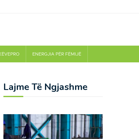
KËVEPRO
ENERGJIA PËR FËMIJË
Lajme Të Ngjashme