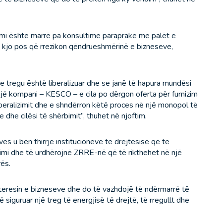
imi është marrë pa konsultime paraprake me palët e
dhe kjo pos që rrezikon qëndrueshmërinë e bizneseve,
 tregu është liberalizuar dhe se janë të hapura mundësi
një kompani – KESCO – e cila po dërgon oferta për furnizim
iberalizimit dhe e shndërron këtë proces në një monopol të
 dhe cilësi të shërbimit”, thuhet në njoftim.
s u bën thirrje institucioneve të drejtësisë që të
dimi dhe të urdhërojnë ZRRE-në që të rikthehet në një
rës.
teresin e bizneseve dhe do të vazhdojë të ndërmarrë të
ë siguruar një treg të energjisë të drejtë, të rregullt dhe