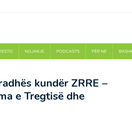
VESTO
NGJARJE
PODCASTS
PËR NE
BASH
rradhës kundër ZRRE –
ma e Tregtisë dhe