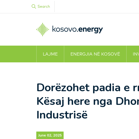
Search
LAJME
ENERGJIA NË KOSOVË
IN
Dorëzohet padia e 
Kësaj here nga Dho
Industrisë
June 02, 2025