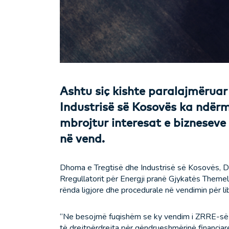
Ashtu siç kishte paralajmërua
Industrisë së Kosovës ka ndërma
mbrojtur interesat e bizneseve 
në vend.
Dhoma e Tregtisë dhe Industrisë së Kosovës, Dh
Rregullatorit për Energji pranë Gjykatës Themelo
rënda ligjore dhe procedurale në vendimin për lib
“Ne besojmë fuqishëm se ky vendim i ZRRE-së ësh
të drejtpërdrejta për qëndrueshmërinë financiar