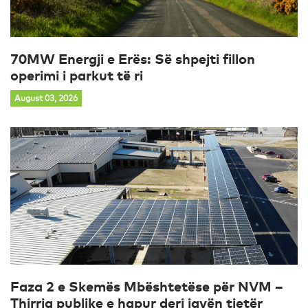
70MW Energji e Erës: Së shpejti fillon
operimi i parkut të ri
August 03, 2026
Faza 2 e Skemës Mbështetëse për NVM –
Thirrja publike e hapur deri javën tjetër