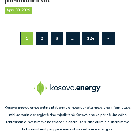
planifikuara sot
April 30, 2026
1
2
3
…
124
»
Kosovo.Energy është online platformë e integruar e lajmeve dhe informatave
mbi sektorin e energjesë dhe mjedisit në Kosovë dhe ka për qëllim edhe
lehtësimin e investimeve në sektorin e energjisë si dhe ofrimin e shërbimeve
të komunikimit për pjesëmarrësit në sektorin e energjisë.