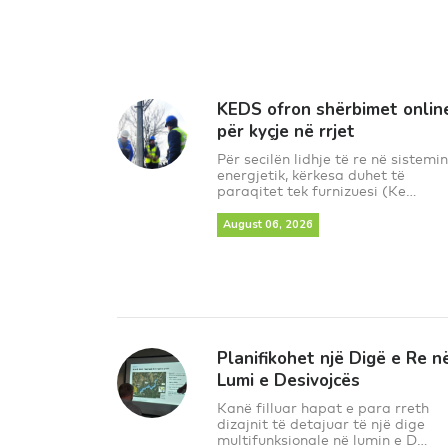
KEDS ofron shërbimet onlin
për kyçje në rrjet
Për secilën lidhje të re në sistemin
energjetik, kërkesa duhet të
paraqitet tek furnizuesi (Ke...
August 06, 2026
Planifikohet një Digë e Re n
Lumi e Desivojcës
Kanë filluar hapat e para rreth
dizajnit të detajuar të një dige
multifunksionale në lumin e D...