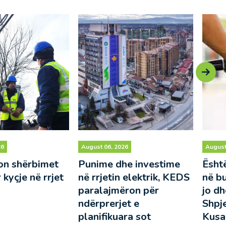
26
August 05, 2026
August
e investime
Është ulur çmimi i naftës
KEDS
 elektrik, KEDS
në bursat botërore, pse
për v
ron për
jo dhe në Kosovë?
et e
Shpjegon Ministrja
ra sot
Kusari-Lila