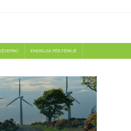
KËVEPRO
ENERGJIA PËR FËMIJË