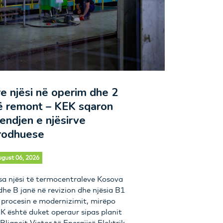
re njësi në operim dhe 2
ë remont – KEK sqaron
jendjen e njësirve
rodhuese
gust 06, 2026
sa njësi të termocentraleve Kosova
dhe B janë në revizion dhe njësia B1
 procesin e modernizimit, mirëpo
K është duket operaur sipas planit
 Bliancit Vjetor të Energjisë Elektrik