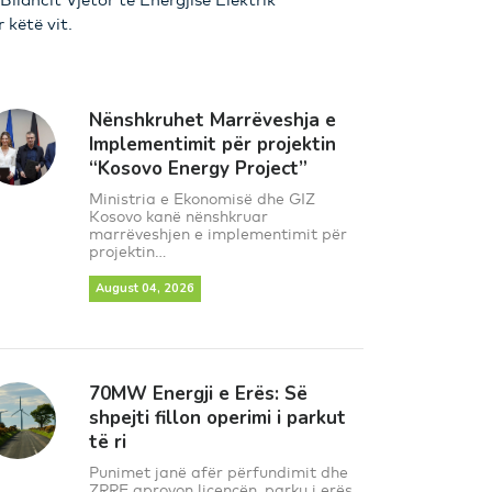
r këtë vit.
Nënshkruhet Marrëveshja e
Implementimit për projektin
“Kosovo Energy Project”
Ministria e Ekonomisë dhe GIZ
Kosovo kanë nënshkruar
marrëveshjen e implementimit për
projektin...
August 04, 2026
70MW Energji e Erës: Së
shpejti fillon operimi i parkut
të ri
Punimet janë afër përfundimit dhe
ZRRE aprovon licencën, parku i erës