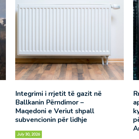
Integrimi i rrjetit të gazit në
R
Ballkanin Përndimor –
ap
Maqedoni e Veriut shpall
k
subvencionin për lidhje
p
Ar
July 30, 2026