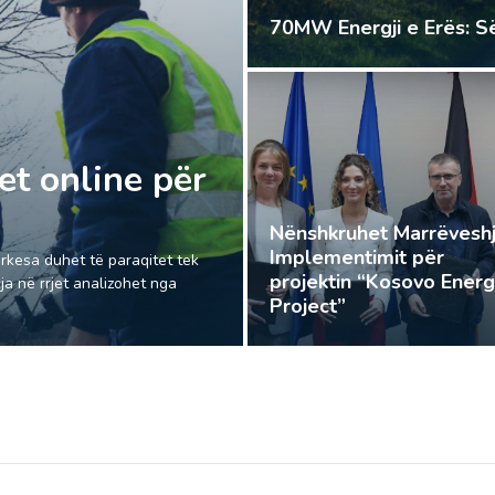
70MW Energji e Erës: Së s
t online për
Nënshkruhet Marrëveshj
Implementimit për
kërkesa duhet të paraqitet tek
projektin “Kosovo Ener
ja në rrjet analizohet nga
Project”