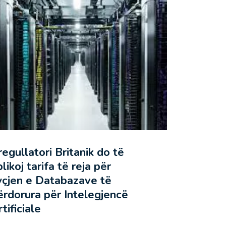
regullatori Britanik do të
likoj tarifa të reja për
yçjen e Databazave të
ërdorura për Intelegjencë
tificiale