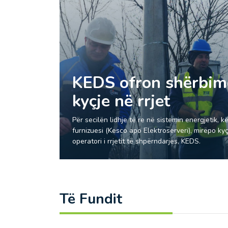
KEDS ofron shërbime
kyçje në rrjet
Për secilën lidhje të re në sistemin energjetik, 
furnizuesi (Kesco apo Elektroserveri), mirëpo kyç
operatori i rrjetit të shpërndarjes, KEDS.
Të Fundit