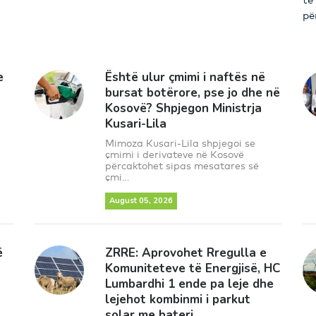
pë
e
Është ulur çmimi i naftës në
bursat botërore, pse jo dhe në
Kosovë? Shpjegon Ministrja
Kusari-Lila
Mimoza Kusari-Lila shpjegoi se
çmimi i derivateve në Kosovë
përcaktohet sipas mesatares së
çmi...
August 05, 2026
ë
ZRRE: Aprovohet Rregulla e
Komuniteteve të Energjisë, HC
Lumbardhi 1 ende pa leje dhe
lejehot kombinmi i parkut
solar me bateri