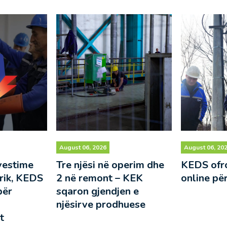
August 06, 2026
August 06, 20
perim dhe
KEDS ofron shërbimet
Punime dh
 KEK
online për kyçje në rrjet
në rrjetin
n e
paralajmë
huese
ndërprerj
planifikua