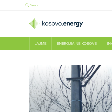
Search
LAJME
ENERGJIA NË KOSOVË
IN