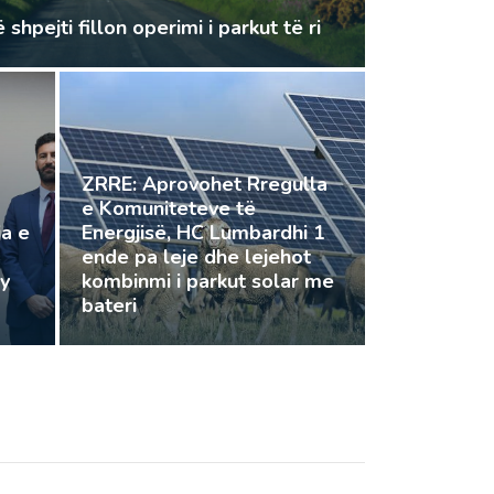
hpejti fillon operimi i parkut të ri
ZRRE: Aprovohet Rregulla
e Komuniteteve të
a e
Energjisë, HC Lumbardhi 1
ende pa leje dhe lejehot
gy
kombinmi i parkut solar me
bateri