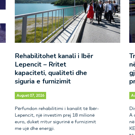
Rehabilitohet kanali i Ibër
T
Lepencit – Rritet
n
kapaciteti, qualiteti dhe
g
siguria e furnizimit
p
August 07, 2026
Au
Përfundon rehabilitimi i kanalit të Ibër-
Di
Lepencit, një investim prej 18 milionë
A 
euro, duket rritur sigurinë e furnizimit
në
me ujë dhe energji.
KE
të