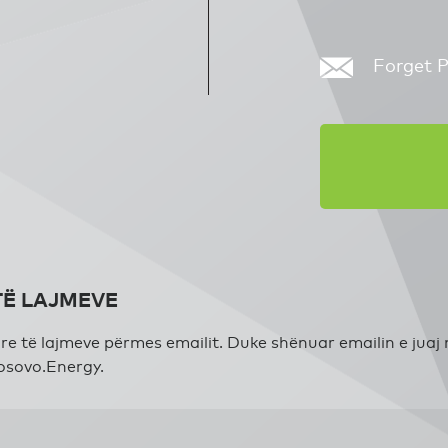
Forget 
TË LAJMEVE
 të lajmeve përmes emailit. Duke shënuar emailin e juaj në
osovo.Energy.