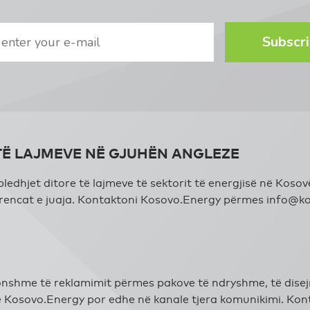
Subscr
TË LAJMEVE NË GJUHËN ANGLEZE
dhjet ditore të lajmeve të sektorit të energjisë në Kosov
ferencat e juaja. Kontaktoni Kosovo.Energy përmes
info@ko
shme të reklamimit përmes pakove të ndryshme, të disejn
të Kosovo.Energy por edhe në kanale tjera komunikimi. Ko