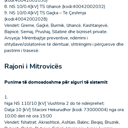
(kodi:40042002030)
8. NS 10/0.4[kV] TS Izhancë (kodi:40042002032)
9. NS 10/0.4[kV] TS Gaçka – Te Çeshmja
(kodi:40042002028)
Vendet: Greme, Gaçkë, Burrnik, Izhancë, Kashtanjevë,
Bajnicë, Semaj, Prushaj, Sllatinë dhe bizniset private.
Arsyeja: Mirëmbajtje preventive, ndërrimi i
shtyllave/izolatorëve të dëmtuar, shtrëngimi i përçuesve dhe
pastrimi i trasesë.
Rajoni i Mitrovicës
Punime të domosdoshme për siguri të sistemit
1.
Nga NS 110/10 [kV] Vushtrria 2 do të ndërprehet:
Dalja 10 [kV] Staconi Hekurudhor (kodi: 73000004) nga ora
10:00 deri në ora 15:00
Vendet: fshatrat: Akrashticë, Ashlan, Balinc, Beqiq, Bruznik,