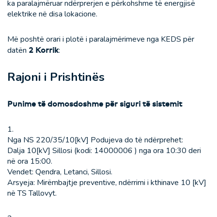
ka paralajmëruar ndërprerjen e përkohshme të energjisë
elektrike në disa lokacione.
Më poshtë orari i plotë i paralajmërimeve nga KEDS për
datën
2 Korrik
:
Rajoni i Prishtinës
Punime të domosdoshme për siguri të sistemit
1.
Nga NS 220/35/10[kV] Podujeva do të ndërprehet:
Dalja 10[kV] Sillosi (kodi: 14000006 ) nga ora 10:30 deri
në ora 15:00.
Vendet: Qendra, Letanci, Sillosi.
Arsyeja: Mirëmbajtje preventive, ndërrimi i kthinave 10 [kV]
në TS Tallovyt.