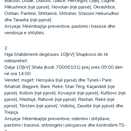
Bukosh, Dolak, Dubovc, Galicë, Hercegov, Liqej, Lugmir,
Mikushnicë (një pjesë), Novolan (një pjesë), Okrashticë,
Oshlan, Pantinë, Shtitaricë, Shtruher, Stacioni Hekurudhor
dhe Taraxha (një pjesë).
Arsyeja: Mirëmbajtje preventive, pastrimi i trasesë dhe
vendosja e shtyllës.
2.
Nga Stabilimenti degëzues 10[kV] Shupkovci do të
ndërprehet:
Dalja 10[kV] Shala (kodi: 70000101) prej orës 09:00 deri
në ora 14:00
Vendet: rrugët: Herojska (një pjesë) dhe Tyneli i Parë;
fshatrat: Bajgorë, Bare, Rekë, Stan Tërg, Kaçandoll (një
pjesë), Kolloni (një pjesë), Kovaçicë (një pjesë), Kutllovc (një
pjesë), Mazhiçë, Rahovë (një pjesë), Rashan, Rekë (një
pjesë), Tërsten (një pjesë), Vidishiç, Zasellë (një pjesë) dhe
Trepça.
Arsyeja: Mirëmbajtje preventive, ndërrimi i shtyllave,
pastrimi i trasesë, shtrëngimi i përçuesve dhe kontrollimi TS-