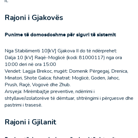
it.
Rajoni i Gjakovës
Punime të domosdoshme për siguri të sistemit
Nga Stabilimenti 10[kV] Gjakova II do të ndërprehet:
Dalja 10 [kV] Raqë-Moglicë (kodi: 81000117) nga ora
10:00 deri në ora 15:00
Vendet: Lagjja Brekoc, rrugët: Domenik Përgegaj, Drenica,
Minatori, Shote Galica; fshatrat: Moglicë, Goden, Jahoc,
Prush, Raçë, Vogovë dhe Zhub.
Arsyeja: Mirëmbajtje preventive, ndërrimi i
shtyllave/izolatorëve të dëmtuar, shtrëngimi i përçuesve dhe
pastrimi i trasesë.
Rajoni i Gjilanit