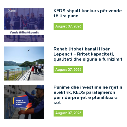
KEDS shpall konkurs për vende
të lira pune
August 07, 2026
Rehabilitohet kanali i Ibër
Lepencit – Rritet kapaciteti,
qualiteti dhe siguria e furnizimit
August 07, 2026
Punime dhe investime në rrjetin
elektrik, KEDS paralajmëron
për ndërprerjet e planifikuara
sot
August 07, 2026