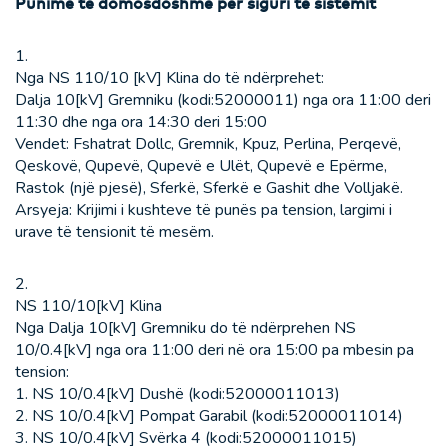
Punime të domosdoshme për siguri të sistemit
1.
Nga NS 110/10 [kV] Klina do të ndërprehet:
Dalja 10[kV] Gremniku (kodi:52000011) nga ora 11:00 deri
11:30 dhe nga ora 14:30 deri 15:00
Vendet: Fshatrat Dollc, Gremnik, Kpuz, Perlina, Perqevë,
Qeskovë, Qupevë, Qupevë e Ulët, Qupevë e Epërme,
Rastok (një pjesë), Sferkë, Sferkë e Gashit dhe Volljakë.
Arsyeja: Krijimi i kushteve të punës pa tension, largimi i
urave të tensionit të mesëm.
2.
NS 110/10[kV] Klina
Nga Dalja 10[kV] Gremniku do të ndërprehen NS
10/0.4[kV] nga ora 11:00 deri në ora 15:00 pa mbesin pa
tension:
1. NS 10/0.4[kV] Dushë (kodi:52000011013)
2. NS 10/0.4[kV] Pompat Garabil (kodi:52000011014)
3. NS 10/0.4[kV] Svërka 4 (kodi:52000011015)