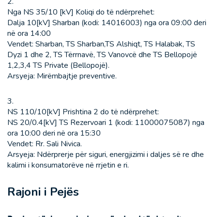
2.
Nga NS 35/10 [kV] Koliqi do të ndërprehet:
Dalja 10[kV] Sharban (kodi: 14016003) nga ora 09:00 deri
në ora 14:00
Vendet: Sharban, TS Sharban,TS Alshiqt, TS Halabak, TS
Dyzi 1 dhe 2, TS Tërrnavë, TS Vanovcë dhe TS Bellopojë
1,2,3,4 TS Private (Bellopojë).
Arsyeja: Mirëmbajtje preventive.
3.
NS 110/10[kV] Prishtina 2 do të ndërprehet:
NS 20/0.4[kV] TS Rezervoari 1 (kodi: 11000075087) nga
ora 10:00 deri në ora 15:30
Vendet: Rr. Sali Nivica.
Arsyeja: Ndërprerje për siguri, energjizimi i daljes së re dhe
kalimi i konsumatorëve në rrjetin e ri.
Rajoni i Pejës