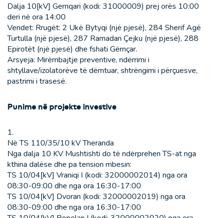
Dalja 10[kV] Gernqari (kodi: 31000009) prej orës 10:00
deri në ora 14:00
Vendet: Rrugët: 2 Ukë Bytyqi (një pjesë), 284 Sherif Agë
Turtulla (një pjesë), 287 Ramadan Çejku (një pjesë), 288
Epirotët (një pjesë) dhe fshati Gërnçar.
Arsyeja: Mirëmbajtje preventive, ndërrimi i
shtyllave/izolatorëve të dëmtuar, shtrëngimi i përçuesve,
pastrimi i trasesë.
Punime në projekte investive
1.
Në TS 110/35/10 kV Theranda
Nga dalja 10 KV Mushtishti do të ndërprehen TS-at nga
kthina dalëse dhe pa tension mbesin:
TS 10/04[kV] Vraniqi I (kodi: 32000002014) nga ora
08:30-09:00 dhe nga ora 16:30-17:00
TS 10/04[kV] Dvoran (kodi: 32000002019) nga ora
08:30-09:00 dhe nga ora 16:30-17:00
TS 10/04[kV] Popolan I (kodi: 32000002020) nga ora