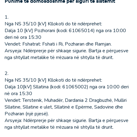
Punime të domosdoshme për siguri të sistemit
1.
Nga NS 35/10 [kV] Kllokoti do të ndërprehet:
Dalja 10 [kV] Pozhorani (kodi: 61065014) nga ora 10:00
deri në ora 15:30
Vendet: Fshatrat: Fshati i Ri, Pozharan dhe Ramjan.
Arsyeja: Ndërprerje për shkaqe sigurie. Bartja e përçuesve
nga shtyllat metalike të rrëzuara në shtylla të drurit.
2.
Nga NS 35/10 [kV] Kllokoti do të ndërprehet:
Dalja 10[kV] Sllatina (kodi: 61065002) nga ora 10:00 deri
në ora 15:30
Vendet: Terstenik, Muhadër, Dardania 2 Dragbuzhë, Mulliri
Sllatine, Sllatine e ulet, Sllatinë e Epërme, Sadovine dhe
Pozharan (një pjesë).
Arsyeja: Ndërprerje për shkaqe sigurie. Bartja e përçuesve
nga shtyllat metalike të rrëzuara në shtylla të drurit.