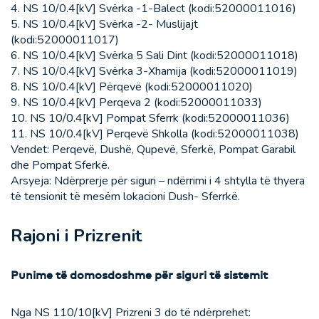
4. NS 10/0.4[kV] Svërka -1-Balect (kodi:52000011016)
5. NS 10/0.4[kV] Svërka -2- Muslijajt
(kodi:52000011017)
6. NS 10/0.4[kV] Svërka 5 Sali Dint (kodi:52000011018)
7. NS 10/0.4[kV] Svërka 3-Xhamija (kodi:52000011019)
8. NS 10/0.4[kV] Përqevë (kodi:52000011020)
9. NS 10/0.4[kV] Perqeva 2 (kodi:52000011033)
10. NS 10/0.4[kV] Pompat Sferrk (kodi:52000011036)
11. NS 10/0.4[kV] Perqevë Shkolla (kodi:52000011038)
Vendet: Perqevë, Dushë, Qupevë, Sferkë, Pompat Garabil
dhe Pompat Sferkë.
Arsyeja: Ndërprerje për siguri – ndërrimi i 4 shtylla të thyera
të tensionit të mesëm lokacioni Dush- Sferrkë.
Rajoni i Prizrenit
Punime të domosdoshme për siguri të sistemit
Nga NS 110/10[kV] Prizreni 3 do të ndërprehet: