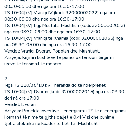
08:30-09:00 dhe nga ora 16:30-17:00
TS 10/04[kV] Vraniqi IV (kodi: 32000002022) nga ora
08:30-09:00 dhe nga ora 16:30-17:00
TS 10/04[kV] Lgj. Mustafa-Mushtish (kodi: 32000002023)
nga ora 08:30-09:00 dhe nga ora 16:30-17:00
TS 10/04[kV] Vraniqi te Xhamia (kodi: 32000002055) nga
ora 08:30-09:00 dhe nga ora 16:30-17:00
Vendet: Vraniq, Dvoran, Popolan dhe Mushtisht.
Arsyeja: Krijimi i kushteve të punës pa tension, largimi i
urave të tensionit të mesëm.
2.
Nga TS 110/35/10 kV Theranda do të ndërprehet:
TS 10/04[kV] Dvoran (kodi: 32000002019) nga ora 08:30
deri në ora 17:00
Vendet: Dvoran.
Arsyeja: Projekte investive – energjizimi i TS të ri, energjizimi
i ormanit të ri me te gjitha daljet e 0.4kV si dhe punime
tjetra elektrike në kuadër të Lot 13-Mushtisht.