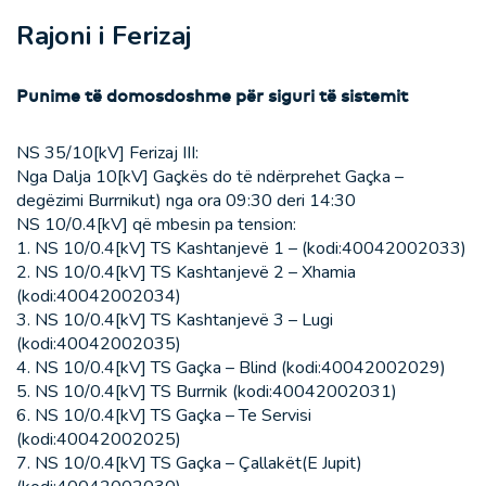
Rajoni i Ferizaj
Punime të domosdoshme për siguri të sistemit
NS 35/10[kV] Ferizaj III:
Nga Dalja 10[kV] Gaçkës do të ndërprehet Gaçka –
degëzimi Burrnikut) nga ora 09:30 deri 14:30
NS 10/0.4[kV] që mbesin pa tension:
1. NS 10/0.4[kV] TS Kashtanjevë 1 – (kodi:40042002033)
2. NS 10/0.4[kV] TS Kashtanjevë 2 – Xhamia
(kodi:40042002034)
3. NS 10/0.4[kV] TS Kashtanjevë 3 – Lugi
(kodi:40042002035)
4. NS 10/0.4[kV] TS Gaçka – Blind (kodi:40042002029)
5. NS 10/0.4[kV] TS Burrnik (kodi:40042002031)
6. NS 10/0.4[kV] TS Gaçka – Te Servisi
(kodi:40042002025)
7. NS 10/0.4[kV] TS Gaçka – Çallakët(E Jupit)