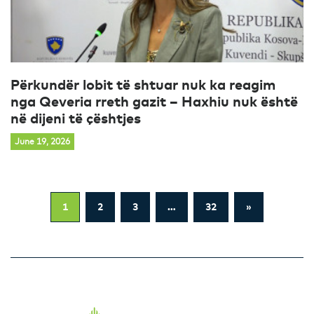
Përkundër lobit të shtuar nuk ka reagim
nga Qeveria rreth gazit – Haxhiu nuk është
në dijeni të çështjes
June 19, 2026
1
2
3
…
32
»