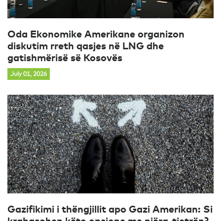
Oda Ekonomike Amerikane organizon
diskutim rreth qasjes në LNG dhe
gatishmërisë së Kosovës
July 01, 2026
Gazifikimi i thëngjillit apo Gazi Amerikan: Si
krahasohen këto opsione me njëra-tjetrën?