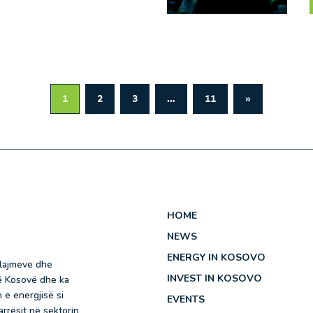
1
2
3
…
11
»
HOME
NEWS
ENERGY IN KOSOVO
 lajmeve dhe
INVEST IN KOSOVO
në Kosovë dhe ka
 e energjisë si
EVENTS
rrësit në sektorin