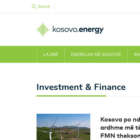
Search
LAJME
ENERGJIA NË KOSOVË
IN
Investment & Finance
Kosova po nd
ardhme më t
FMN thekson