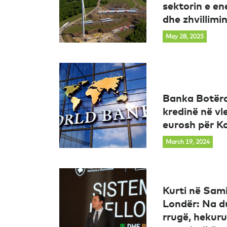
sektorin e en
dhe zhvillim
May 28, 2025
Banka Botëro
kredinë në vl
eurosh për K
March 19, 2024
Kurti në Sam
Londër: Na d
rrugë, hekur