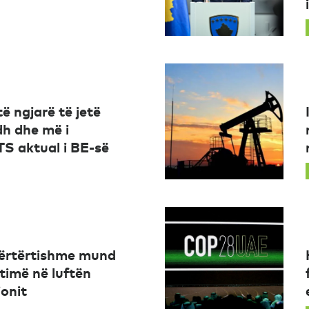
ë ngjarë të jetë
dh dhe më i
TS aktual i BE-së
ipërtërtishme mund
ktimë në luftën
ionit