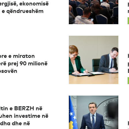
ergjisë, ekonomisë
in e qëndrueshëm
re e miraton
erë prej 90 milionë
osovën
itin e BERZH në
uhen investime në
udha dhe në