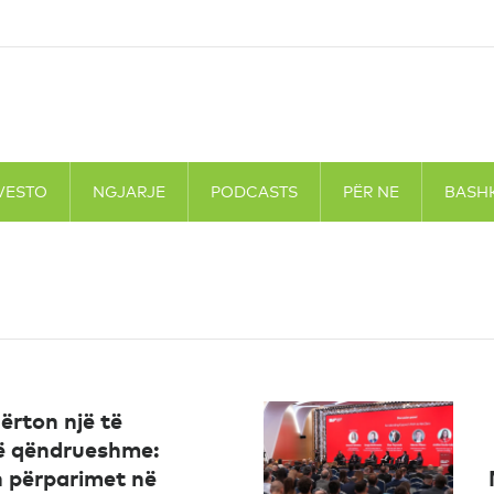
VESTO
NGJARJE
PODCASTS
PËR NE
BASH
ërton një të
ë qëndrueshme:
 përparimet në