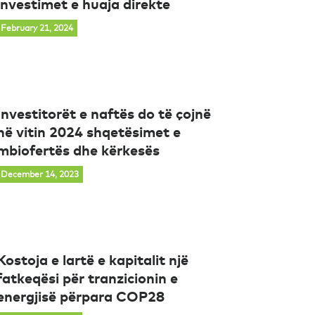
investimet e huaja direkte
February 21, 2024
Investitorët e naftës do të çojnë
në vitin 2024 shqetësimet e
mbiofertës dhe kërkesës
December 14, 2023
Kostoja e lartë e kapitalit një
fatkeqësi për tranzicionin e
energjisë përpara COP28