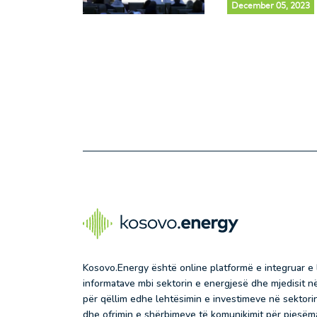
December 05, 2023
Kosovo.Energy është online platformë e integruar e
informatave mbi sektorin e energjesë dhe mjedisit 
për qëllim edhe lehtësimin e investimeve në sektorin
dhe ofrimin e shërbimeve të komunikimit për pjesëma