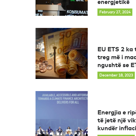
energjetikë
February 27, 2024
EU ETS 2 ka t
treg më i ma
ngushtë se E
December 18, 2023
Energjia e r
të jetë një vi
kundër inflac