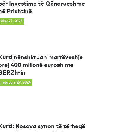
për Investime të Qëndrueshme
në Prishtinë
May 27, 2025
Kurti nënshkruan marrëveshje
prej 400 milionë eurosh me
BERZh-in
February 27, 2024
Kurti: Kosova synon të tërheqë