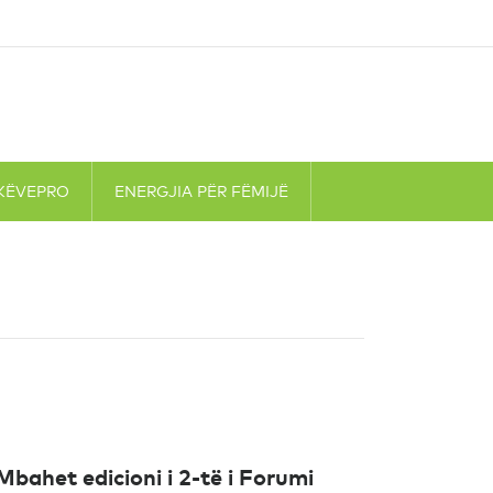
KËVEPRO
ENERGJIA PËR FËMIJË
Mbahet edicioni i 2-të i Forumi