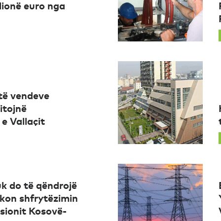
lionë euro nga
të vendeve
itojnë
e Vallaçit
uk do të qëndrojë
rkon shfrytëzimin
sionit Kosovë-