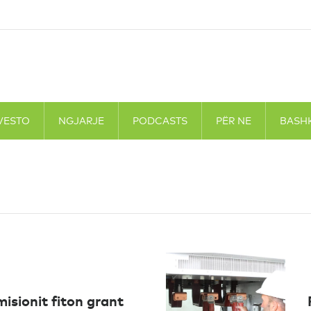
VESTO
NGJARJE
PODCASTS
PËR NE
BASH
misionit fiton grant