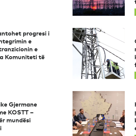
ntohet progresi i
ntegrimin e
tranzicionin e
ra Komuniteti të
ke Gjermane
me KOSTT –
ër mundësi
i