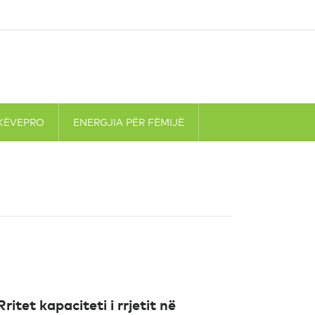
KËVEPRO
ENERGJIA PËR FËMIJË
Rritet kapaciteti i rrjetit në