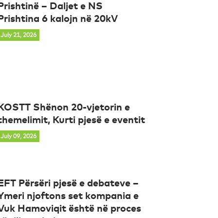
Prishtinë – Daljet e NS
Prishtina 6 kalojn në 20kV
July 21, 2026
KOSTT Shënon 20-vjetorin e
themelimit, Kurti pjesë e eventit
July 09, 2026
EFT Përsëri pjesë e debateve –
Ymeri njoftons set kompania e
Vuk Hamoviqit është në proces