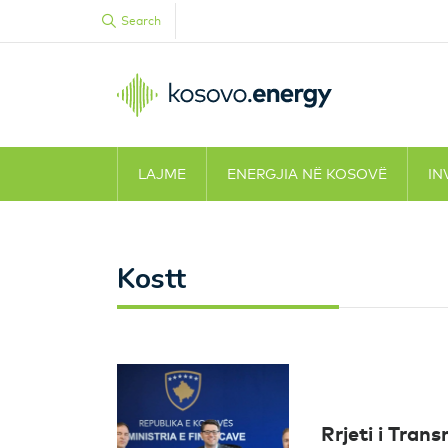
Search
LAJME
ENERGJIA NË KOSOVË
IN
Kostt
Rrjeti i Trans