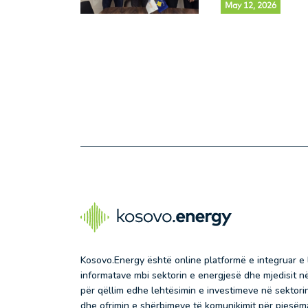
May 12, 2026
Kosovo.Energy është online platformë e integruar e
informatave mbi sektorin e energjesë dhe mjedisit 
për qëllim edhe lehtësimin e investimeve në sektorin
dhe ofrimin e shërbimeve të komunikimit për pjesëma