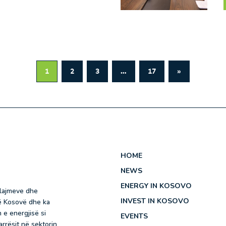
1
2
3
…
17
»
HOME
NEWS
ENERGY IN KOSOVO
 lajmeve dhe
INVEST IN KOSOVO
në Kosovë dhe ka
 e energjisë si
EVENTS
rrësit në sektorin