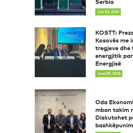
Serbia
July 03, 2026
KOSTT: Preza
Kosovës me i
tregjeve dhe 
energjitik pa
Energjisë
June 09, 2026
Oda Ekonomi
mban takim 
Diskutohet p
bashkëpunim