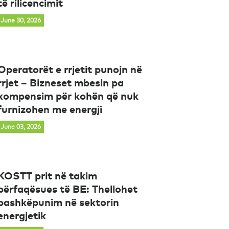
të rilicencimit
June 30, 2026
Operatorët e rrjetit punojn në
rrjet – Bizneset mbesin pa
kompensim për kohën që nuk
furnizohen me energji
June 03, 2026
KOSTT prit në takim
përfaqësues të BE: Thellohet
bashkëpunim në sektorin
energjetik