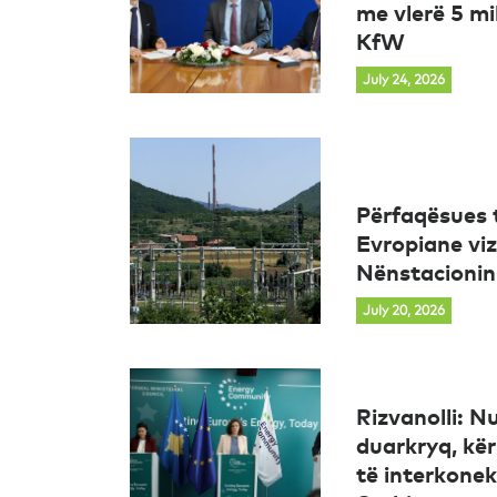
me vlerë 5 mi
KfW
July 24, 2026
Përfaqësues 
Evropiane viz
Nënstacionin 
July 20, 2026
Rizvanolli: N
duarkryq, kë
të interkonek