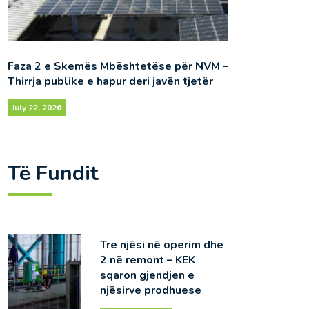
Faza 2 e Skemës Mbështetëse për NVM –
Thirrja publike e hapur deri javën tjetër
July 22, 2026
Të Fundit
Tre njësi në operim dhe
2 në remont – KEK
sqaron gjendjen e
njësirve prodhuese