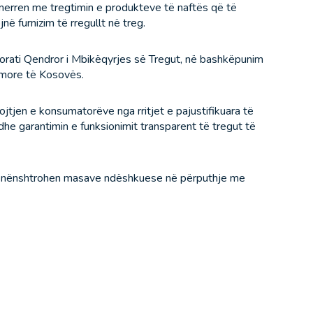
 merren me tregtimin e produkteve të naftës që të
ë furnizim të rregullt në treg.
torati Qendror i Mbikëqyrjes së Tregut, në bashkëpunim
more të Kosovës.
jtjen e konsumatorëve nga rritjet e pajustifikuara të
e garantimin e funksionimit transparent të tregut të
’u nënshtrohen masave ndëshkuese në përputhje me