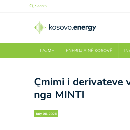
Search
LAJME
ENERGJIA NË KOSOVË
IN
Çmimi i derivateve 
nga MINTI
July 06, 2026