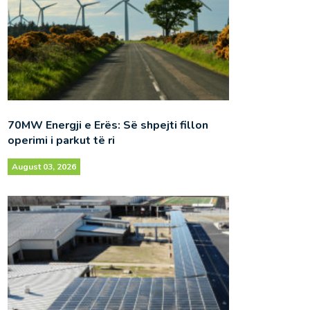
70MW Energji e Erës: Së shpejti fillon
operimi i parkut të ri
August 03, 2026