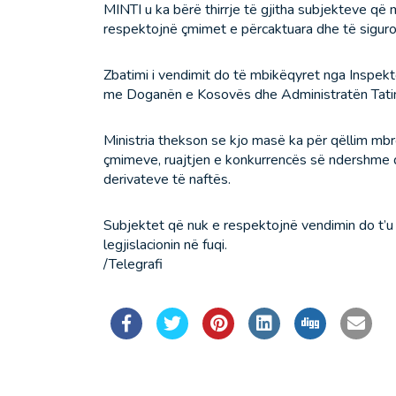
MINTI u ka bërë thirrje të gjitha subjekteve që
respektojnë çmimet e përcaktuara dhe të sigurojn
Zbatimi i vendimit do të mbikëqyret nga Inspek
me Doganën e Kosovës dhe Administratën Tati
Ministria thekson se kjo masë ka për qëllim mbro
çmimeve, ruajtjen e konkurrencës së ndershme dh
derivateve të naftës.
Subjektet që nuk e respektojnë vendimin do t
legjislacionin në fuqi.
/Telegrafi