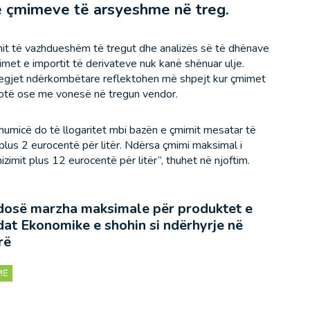
 çmimeve të arsyeshme në treg.
mit të vazhdueshëm të tregut dhe analizës së të dhënave
met e importit të derivateve nuk kanë shënuar ulje.
tregjet ndërkombëtare reflektohen më shpejt kur çmimet
 plotë ose me vonesë në tregun vendor.
shumicë do të llogaritet mbi bazën e çmimit mesatar të
plus 2 eurocentë për litër. Ndërsa çmimi maksimal i
izimit plus 12 eurocentë për litër”, thuhet në njoftim.
osë marzha maksimale për produktet e
dat Ekonomike e shohin si ndërhyrje në
rë
MË