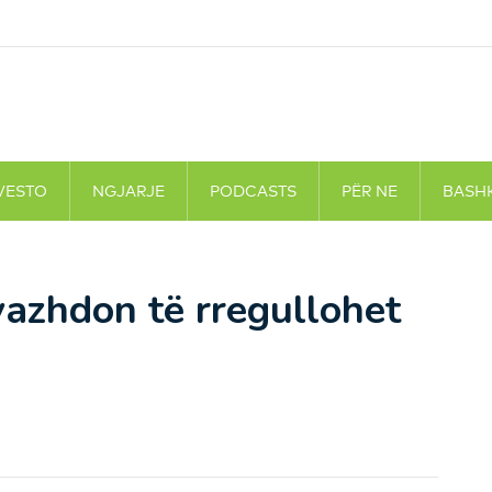
VESTO
NGJARJE
PODCASTS
PËR NE
BASH
vazhdon të rregullohet