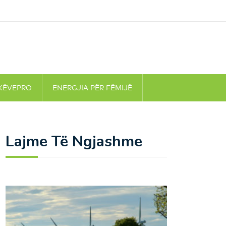
KËVEPRO
ENERGJIA PËR FËMIJË
Lajme Të Ngjashme