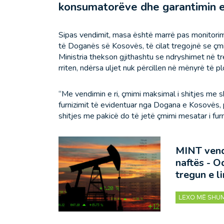
konsumatorëve dhe garantimin e
Sipas vendimit, masa është marrë pas monitori
të Doganës së Kosovës, të cilat tregojnë se çmi
Ministria thekson gjithashtu se ndryshimet në 
rriten, ndërsa uljet nuk përcillen në mënyrë të
“Me vendimin e ri, çmimi maksimal i shitjes me 
furnizimit të evidentuar nga Dogana e Kosovës, 
shitjes me pakicë do të jetë çmimi mesatar i furn
MINT vend
naftës - O
tregun e li
LEXO MË SHU