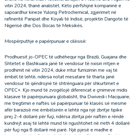
vitin 2024, thanë analistët. Këto përfshijnë kompaninë e
sapoardhur kineze Yulong Petrochemical, zgjerimet në
rafineritë Panipat dhe Koyali të Indisë, projektin Dangote të
Nigerisë dhe Dos Bocas të Meksikës.
Mospërputhje e papërpunuar e cilësisë:
Prodhuesit jo-OPEC të udhëhequr nga Brazili, Guajana dhe
Shtetet e Bashkuara janë të vendosur të nxisin rritjen e
prodhimit në vitin 2024, duke rritur furnizimin me vaj të
ëmbël të lehtë, ndërsa notat mesatare të tharta janë
vendosur të qëndrojnë të shtrënguara për shkurtimet e
OPEC+. Kjo mund të zvogëlojë diferencat e çmimeve midis
klasave të papërpunuara globalisht, tha Dwivedi i Macquarie,
me tregtimin e naftës së papërpunuar të klasës së mesme
afër barazisë me ëmbëlsirën e lehtë nga një zbritje tipike
prej 2-4 dollarë për fuçi, ndërsa zbritja për naftën e rëndë
kundrejt asaj të lehtë mund të ngushtohet në rreth 4 dollarë
për fuçi nga 8 dollarë më parë. Një pjesë e madhe e