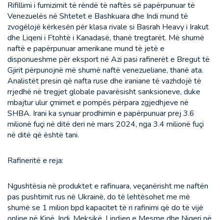
Rifillimi i furnizimit të rëndë të naftës së papërpunuar të
Venezuelës në Shtetet e Bashkuara dhe Indi mund të
zvogëlojë kërkesën për klasa rivale si Basrah Heavy i Irakut
dhe Liqeni i Ftohtë i Kanadasë, thanë tregtarët. Më shumë
naftë e papërpunuar amerikane mund të jetë e
disponueshme për eksport në Azi pasi rafinerët e Bregut të
Gjirit përpunojnë më shumë naftë venezueliane, thanë ata.
Analistët presin që nafta ruse dhe iraniane të vazhdojë të
rrjedhë në tregjet globale pavarësisht sanksioneve, duke
mbajtur ulur çmimet e pompës përpara zgjedhjeve në
SHBA. Irani ka synuar prodhimin e papërpunuar prej 3.6
milionë fuçi në ditë deri në mars 2024, nga 3.4 milionë fuçi
në ditë që është tani.
Rafineritë e reja:
Ngushtësia në produktet e rafinuara, veçanërisht me naftën
pas pushtimit rus në Ukrainë, do të lehtësohet me më
shumë se 1 milion bpd kapacitet të ri rafinimi që do të vijë
online në Kinë, Indi, Meksikë, Lindjen e Mesme dhe Nigeri në