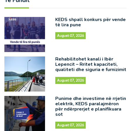
Të Fundit
KEDS shpall konkurs për vende
të lira pune
August 07, 2026
Rehabilitohet kanali i Ibër
Lepencit – Rritet kapaciteti,
qualiteti dhe siguria e furnizimit
August 07, 2026
Punime dhe investime në rrjetin
elektrik, KEDS paralajmëron
për ndërprerjet e planifikuara
sot
August 07, 2026