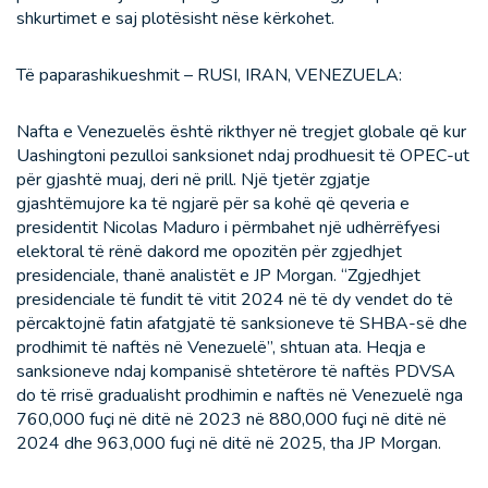
shkurtimet e saj plotësisht nëse kërkohet.
Të paparashikueshmit – RUSI, IRAN, VENEZUELA:
Nafta e Venezuelës është rikthyer në tregjet globale që kur
Uashingtoni pezulloi sanksionet ndaj prodhuesit të OPEC-ut
për gjashtë muaj, deri në prill. Një tjetër zgjatje
gjashtëmujore ka të ngjarë për sa kohë që qeveria e
presidentit Nicolas Maduro i përmbahet një udhërrëfyesi
elektoral të rënë dakord me opozitën për zgjedhjet
presidenciale, thanë analistët e JP Morgan. “Zgjedhjet
presidenciale të fundit të vitit 2024 në të dy vendet do të
përcaktojnë fatin afatgjatë të sanksioneve të SHBA-së dhe
prodhimit të naftës në Venezuelë”, shtuan ata. Heqja e
sanksioneve ndaj kompanisë shtetërore të naftës PDVSA
do të rrisë gradualisht prodhimin e naftës në Venezuelë nga
760,000 fuçi në ditë në 2023 në 880,000 fuçi në ditë në
2024 dhe 963,000 fuçi në ditë në 2025, tha JP Morgan.