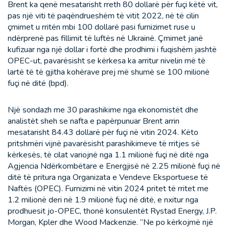
Brent ka qenë mesatarisht rreth 80 dollarë për fuçi këtë vit,
pas një viti të paqëndrueshëm të vitit 2022, në të cilin
çmimet u rritën mbi 100 dollarë pasi furnizimet ruse u
ndërprenë pas fillimit të luftës në Ukrainë. Çmimet janë
kufizuar nga një dollar i fortë dhe prodhimi i fuqishëm jashtë
OPEC-ut, pavarësisht se kërkesa ka arritur nivelin më të
lartë të të gjitha kohërave prej më shumë se 100 milionë
fuçi në ditë (bpd).
Një sondazh me 30 parashikime nga ekonomistët dhe
analistët sheh se nafta e papërpunuar Brent arrin
mesatarisht 84.43 dollarë për fuçi në vitin 2024. Këto
pritshmëri vijnë pavarësisht parashikimeve të rritjes së
kërkesës, të cilat variojnë nga 1.1 milionë fuçi në ditë nga
Agjencia Ndërkombëtare e Energjisë në 2.25 milionë fuçi në
ditë të pritura nga Organizata e Vendeve Eksportuese të
Naftës (OPEC). Furnizimi në vitin 2024 pritet të rritet me
1.2 milionë deri në 1.9 milionë fuçi në ditë, e nxitur nga
prodhuesit jo-OPEC, thonë konsulentët Rystad Energy, J.P.
Morgan, Kpler dhe Wood Mackenzie. “Ne po kërkojmë një