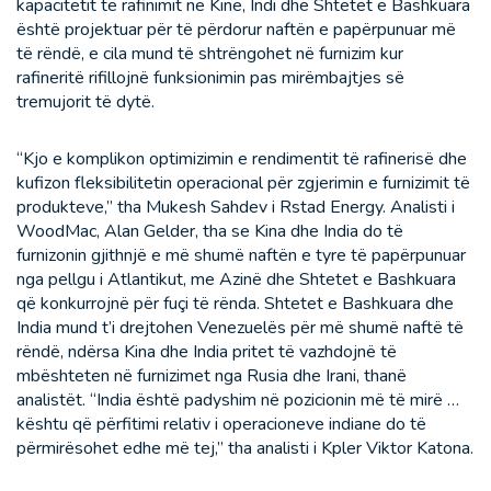
kapacitetit të rafinimit në Kinë, Indi dhe Shtetet e Bashkuara
është projektuar për të përdorur naftën e papërpunuar më
të rëndë, e cila mund të shtrëngohet në furnizim kur
rafineritë rifillojnë funksionimin pas mirëmbajtjes së
tremujorit të dytë.
“Kjo e komplikon optimizimin e rendimentit të rafinerisë dhe
kufizon fleksibilitetin operacional për zgjerimin e furnizimit të
produkteve,” tha Mukesh Sahdev i Rstad Energy. Analisti i
WoodMac, Alan Gelder, tha se Kina dhe India do të
furnizonin gjithnjë e më shumë naftën e tyre të papërpunuar
nga pellgu i Atlantikut, me Azinë dhe Shtetet e Bashkuara
që konkurrojnë për fuçi të rënda. Shtetet e Bashkuara dhe
India mund t’i drejtohen Venezuelës për më shumë naftë të
rëndë, ndërsa Kina dhe India pritet të vazhdojnë të
mbështeten në furnizimet nga Rusia dhe Irani, thanë
analistët. “India është padyshim në pozicionin më të mirë …
kështu që përfitimi relativ i operacioneve indiane do të
përmirësohet edhe më tej,” tha analisti i Kpler Viktor Katona.