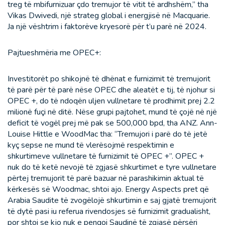
treg të mbifurnizuar çdo tremujor të vitit të ardhshëm,” tha
Vikas Dwivedi, një strateg global i energjisë në Macquarie.
Ja një vështrim i faktorëve kryesorë për t’u parë në 2024.
Pajtueshmëria me OPEC+:
Investitorët po shikojnë të dhënat e furnizimit të tremujorit
të parë për të parë nëse OPEC dhe aleatët e tij, të njohur si
OPEC +, do të ndoqën uljen vullnetare të prodhimit prej 2.2
milionë fuçi në ditë. Nëse grupi pajtohet, mund të çojë në një
deficit të vogël prej më pak se 500,000 bpd, tha ANZ. Ann-
Louise Hittle e WoodMac tha: “Tremujori i parë do të jetë
kyç sepse ne mund të vlerësojmë respektimin e
shkurtimeve vullnetare të furnizimit të OPEC +”. OPEC +
nuk do të ketë nevojë të zgjasë shkurtimet e tyre vullnetare
përtej tremujorit të parë bazuar në parashikimin aktual të
kërkesës së Woodmac, shtoi ajo. Energy Aspects pret që
Arabia Saudite të zvogëlojë shkurtimin e saj gjatë tremujorit
të dytë pasi iu referua rivendosjes së furnizimit gradualisht,
por shtoi se kjo nuk e pengoi Saudinë të zgjasë përsëri