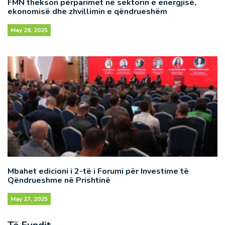
FMN thekson përparimet në sektorin e energjisë,
ekonomisë dhe zhvillimin e qëndrueshëm
May 28, 2025
Mbahet edicioni i 2-të i Forumi për Investime të
Qëndrueshme në Prishtinë
May 27, 2025