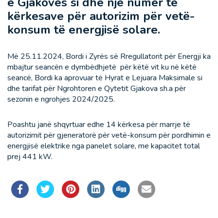
e Gjakovës si dhe një numër të
kërkesave për autorizim për vetë-
konsum të energjisë solare.
Më 25.11.2024, Bordi i Zyrës së Rregullatorit për Energji ka
mbajtur seancën e dymbëdhjetë për këtë vit ku në këtë
seancë, Bordi ka aprovuar të Hyrat e Lejuara Maksimale si
dhe tarifat për Ngrohtoren e Qytetit Gjakova sh.a për
sezonin e ngrohjes 2024/2025.
Poashtu janë shqyrtuar edhe 14 kërkesa për marrje të
autorizimit për gjeneratorë për vetë-konsum për pordhimin e
energjisë elektrike nga panelet solare, me kapacitet total
prej 441 kW.