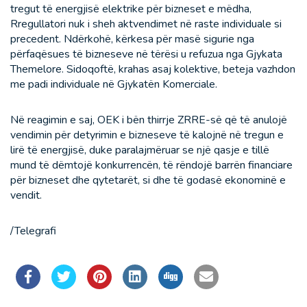
tregut të energjisë elektrike për bizneset e mëdha,
Rregullatori nuk i sheh aktvendimet në raste individuale si
precedent. Ndërkohë, kërkesa për masë sigurie nga
përfaqësues të bizneseve në tërësi u refuzua nga Gjykata
Themelore. Sidoqoftë, krahas asaj kolektive, beteja vazhdon
me padi individuale në Gjykatën Komerciale.
Në reagimin e saj, OEK i bën thirrje ZRRE-së që të anulojë
vendimin për detyrimin e bizneseve të kalojnë në tregun e
lirë të energjisë, duke paralajmëruar se një qasje e tillë
mund të dëmtojë konkurrencën, të rëndojë barrën financiare
për bizneset dhe qytetarët, si dhe të godasë ekonominë e
vendit.
/Telegrafi