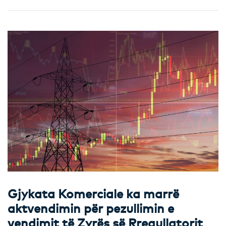
Gjykata Komerciale ka marrë
aktvendimin për pezullimin e
vendimit të Zyrës së Rregullatorit