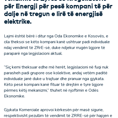
për Energji për pesë kompani të për
dalje në tregun e lirë të energjisë
elektrike.
Lajmi është bërë i ditur nga Oda Ekonomike e Kosovës, e
cila theksoi se këto kompani kanë ushtruar padi individuale
ndaj vendimit të ZRrE-së, duke ndjekur rrugën ligjore të
paraparë nga legjislacioni aktual.
“Siç kemi theksuar edhe më herët, legjislacioni në fuqi nuk
parasheh padi grupore ose kolektive, andaj vetëm paditë
individuale janë duke u trajtuar dhe pranuar nga gjykata.
Këto pesë kompani kanë fituar të drejtën e tyre ligjore
përmes këtij mekanizmi,” thuhet në njoftimin e Odës
Ekonomike.
Gjykata Komerciale aprovoi kërkesën për masë sigurie,
respektivisht pezullim të vendimit të ZRRE-së për hapjen e