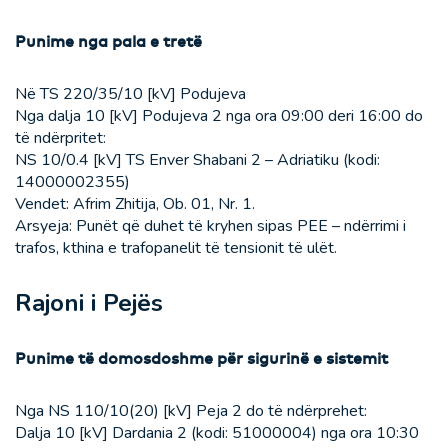
Punime nga pala e tretë
Në TS 220/35/10 [kV] Podujeva
Nga dalja 10 [kV] Podujeva 2 nga ora 09:00 deri 16:00 do
të ndërpritet:
NS 10/0.4 [kV] TS Enver Shabani 2 – Adriatiku (kodi:
14000002355)
Vendet: Afrim Zhitija, Ob. 01, Nr. 1.
Arsyeja: Punët që duhet të kryhen sipas PEE – ndërrimi i
trafos, kthina e trafopanelit të tensionit të ulët.
Rajoni i Pejës
Punime të domosdoshme për sigurinë e sistemit
Nga NS 110/10(20) [kV] Peja 2 do të ndërprehet:
Dalja 10 [kV] Dardania 2 (kodi: 51000004) nga ora 10:30