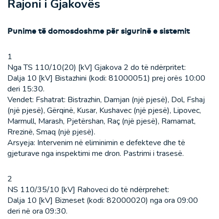
Rajoni i Gjakovës
Punime të domosdoshme për sigurinë e sistemit
1
Nga TS 110/10(20) [kV] Gjakova 2 do të ndërpritet:
Dalja 10 [kV] Bistazhini (kodi: 81000051) prej orës 10:00
deri 15:30.
Vendet: Fshatrat: Bistrazhin, Damjan (një pjesë), Dol, Fshaj
(një pjesë), Gërqinë, Kusar, Kushavec (një pjesë), Lipovec,
Marmull, Marash, Pjetërshan, Raç (një pjesë), Ramamat,
Rrezinë, Smaq (një pjesë).
Arsyeja: Intervenim në eliminimin e defekteve dhe të
gjeturave nga inspektimi me dron. Pastrimi i trasesë.
2
NS 110/35/10 [kV] Rahoveci do të ndërprehet:
Dalja 10 [kV] Bizneset (kodi: 82000020) nga ora 09:00
deri në ora 09:30.