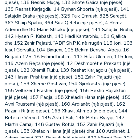
pjesë), 135 Besnik Muçaj, 138 Shote Galica (një pjesë),
139 Reshat Karjagdiu, 14 Byrhan Shporta (një pjesë), 141
Salajdin Braha (një pjesë), 325 Faik Emrush, 328 Saraçët,
363 Shaip Spahiu, 364 Suzi Qelebi (një pjesë), 4 Remzi
Ademi dhe 80 Marie Shllaku (një pjesë), 141 Salajdin Braha,
142 Hysen R. Kabashi, 149 Hadi Kantarxhiu, 151 Gjallica
dhe 152 Zahir Pajaziti, “ABI” Sh.P.K. në rrugën 115 Joni, 103
Jusuf Gërvalla, 104 Bingeni, 105 Bekim Berisha-Abeja, 16
Brigada 125, 18 Fehmi Ibrahimi, 113 Rifat Ukimeri, 115 Joni,
119 Azem Bejta (një pjesë), 12 Dëshmorët e Prekazit (një
pjesë), 122 Xhemil Fluku, 139 Reshat Karjagdiu (një pjesë),
143 Hasan Prishtina (një pjesë), 152 Zahir Pajaziti (një
pjesë), 153 Xhemë Gostivari, 154 Gjirokastra (një pjesë),
155 Vëllezërit Frashëri (një pjesë), 156 Rexho Bajraktari
(një pjesë), 157 Paqja, 158 Xheladin Hana (një pjesë), 159
Avni Rrustemi (një pjesë), 160 Ardianët (një pjesë), 162
Pazari i Ri (një pjesë), 163 Xhavit Ahmeti (një pjesë), 144
Beteja e Vërrinit, 145 Astrit Suli, 146 Petrit Bytyqi, 147
Martin Camaj, 148 Gustav Rotlla, 152 Zahir Pajaziti (një
pjesë), 158 Xheladin Hana (një pjesë) dhe 160 Ardianët, 1
Adem Jashari, 321 Bajrakli (një pjesë), 322 Mbreti Zog, 324