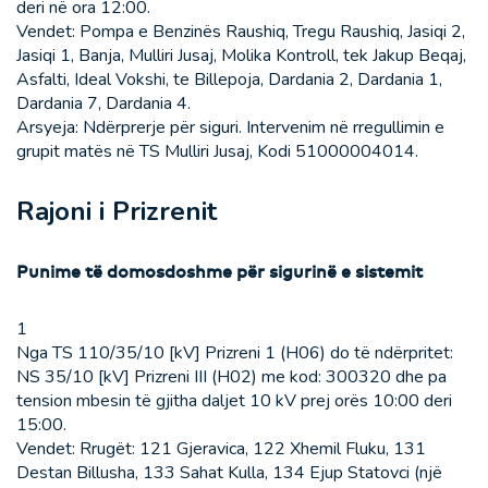
deri në ora 12:00.
Vendet: Pompa e Benzinës Raushiq, Tregu Raushiq, Jasiqi 2,
Jasiqi 1, Banja, Mulliri Jusaj, Molika Kontroll, tek Jakup Beqaj,
Asfalti, Ideal Vokshi, te Billepoja, Dardania 2, Dardania 1,
Dardania 7, Dardania 4.
Arsyeja: Ndërprerje për siguri. Intervenim në rregullimin e
grupit matës në TS Mulliri Jusaj, Kodi 51000004014.
Rajoni i Prizrenit
Punime të domosdoshme për sigurinë e sistemit
1
Nga TS 110/35/10 [kV] Prizreni 1 (H06) do të ndërpritet:
NS 35/10 [kV] Prizreni III (H02) me kod: 300320 dhe pa
tension mbesin të gjitha daljet 10 kV prej orës 10:00 deri
15:00.
Vendet: Rrugët: 121 Gjeravica, 122 Xhemil Fluku, 131
Destan Billusha, 133 Sahat Kulla, 134 Ejup Statovci (një