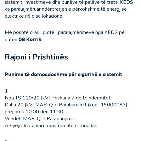
sistemit, investimeve dhe punëve të palëve të treta, KEDS
ka paralajmëruar ndërprerjen e përkohshme të energjisë
elektrike në disa lokacione.
Më poshtë orari i plotë i paralajmërimeve nga KEDS për
datën
08 Korrik
:
Rajoni i Prishtinës
Punime të domosdoshme për sigurinë e sistemit
1
Nga TS 110/20 [kV] Prishtina 7 do të ndërpritet:
Dalja 20 [kV] MAP-Q. e Paraburgimit (kodi: 19000083)
prej orës 10:00 deri 11:30.
Vendet: MAP-Q. e Paraburgimit.
Arsyeja: Instalimi i transformatorit toroidal.