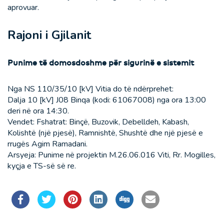
aprovuar.
Rajoni i Gjilanit
Punime të domosdoshme për sigurinë e sistemit
Nga NS 110/35/10 [kV] Vitia do të ndërprehet:
Dalja 10 [kV] J08 Binqa (kodi: 61067008) nga ora 13:00
deri në ora 14:30.
Vendet: Fshatrat: Binçë, Buzovik, Debelldeh, Kabash,
Kolishtë (një pjesë), Ramnishtë, Shushtë dhe një pjesë e
rrugës Agim Ramadani.
Arsyeja: Punime në projektin M.26.06.016 Viti, Rr. Mogilles,
kyçja e TS-së së re.