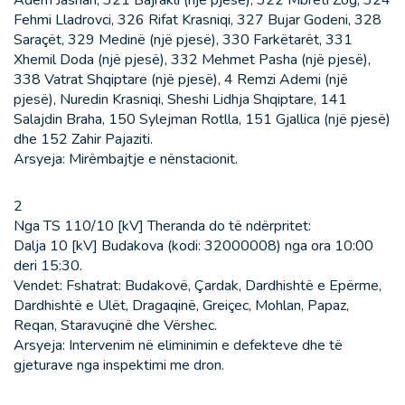
Fehmi Lladrovci, 326 Rifat Krasniqi, 327 Bujar Godeni, 328
Saraçët, 329 Medinë (një pjesë), 330 Farkëtarët, 331
Xhemil Doda (një pjesë), 332 Mehmet Pasha (një pjesë),
338 Vatrat Shqiptare (një pjesë), 4 Remzi Ademi (një
pjesë), Nuredin Krasniqi, Sheshi Lidhja Shqiptare, 141
Salajdin Braha, 150 Sylejman Rotlla, 151 Gjallica (një pjesë)
dhe 152 Zahir Pajaziti.
Arsyeja: Mirëmbajtje e nënstacionit.
2
Nga TS 110/10 [kV] Theranda do të ndërpritet:
Dalja 10 [kV] Budakova (kodi: 32000008) nga ora 10:00
deri 15:30.
Vendet: Fshatrat: Budakovë, Çardak, Dardhishtë e Epërme,
Dardhishtë e Ulët, Dragaqinë, Greiçec, Mohlan, Papaz,
Reqan, Staravuçinë dhe Vërshec.
Arsyeja: Intervenim në eliminimin e defekteve dhe të
gjeturave nga inspektimi me dron.