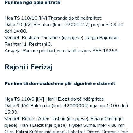
Punime nga pala e tretë
Nga TS 110/10 [kV] Theranda do të ndërpritet:
Dalja 10 [kV] Reshtani (kodi: 32000017) prej orës 09:00
deri 14:00.
Vendet: Reshtan, Therandë (një pjesë), Lagjja Bajraktari,
Reshtani 1, Reshtani 3.
Arsyeja: Punime për bartjen e kabllit sipas PEE 18258.
Rajoni i Ferizaj
Punime të domosdoshme për sigurinë e sistemit
Nga TS 110/6 [kV] Hani i Elezit do të ndërpritet:
Dalja 6 [kV] Paldenica (kodi: 42000004) nga ora 10:00 deri
15:30.
Vendet: Rrugët: Adem Jashari (një pjesë), Elham Curri (një
pjesë), Hani i Elezit (një pjesë), Hysen Suma, Imer Vila, Imri
Curri, Kalimi Kufitar (një pjesë). Fshatrat Dimcë, Dromjak (një