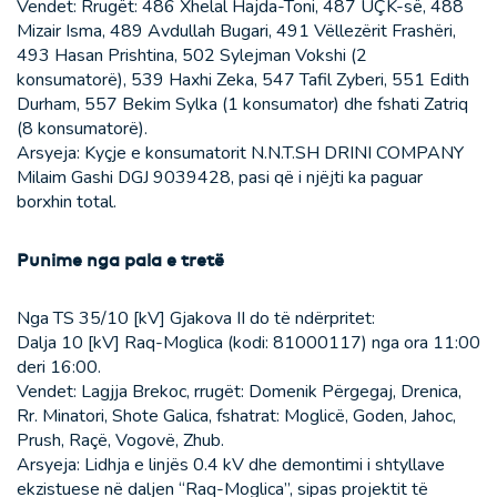
Vendet: Rrugët: 486 Xhelal Hajda-Toni, 487 UÇK-së, 488
Mizair Isma, 489 Avdullah Bugari, 491 Vëllezërit Frashëri,
493 Hasan Prishtina, 502 Sylejman Vokshi (2
konsumatorë), 539 Haxhi Zeka, 547 Tafil Zyberi, 551 Edith
Durham, 557 Bekim Sylka (1 konsumator) dhe fshati Zatriq
(8 konsumatorë).
Arsyeja: Kyçje e konsumatorit N.N.T.SH DRINI COMPANY
Milaim Gashi DGJ 9039428, pasi që i njëjti ka paguar
borxhin total.
Punime nga pala e tretë
Nga TS 35/10 [kV] Gjakova II do të ndërpritet:
Dalja 10 [kV] Raq-Moglica (kodi: 81000117) nga ora 11:00
deri 16:00.
Vendet: Lagjja Brekoc, rrugët: Domenik Përgegaj, Drenica,
Rr. Minatori, Shote Galica, fshatrat: Moglicë, Goden, Jahoc,
Prush, Raçë, Vogovë, Zhub.
Arsyeja: Lidhja e linjës 0.4 kV dhe demontimi i shtyllave
ekzistuese në daljen “Raq-Moglica”, sipas projektit të