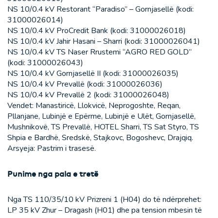
NS 10/0.4 kV Restorant “Paradiso” – Gornjasellë (kodi:
31000026014)
NS 10/0.4 kV ProCredit Bank (kodi: 31000026018)
NS 10/0.4 kV Jahir Hasani – Sharri (kodi: 31000026041)
NS 10/0.4 kV TS Naser Rrustemi “AGRO RED GOLD”
(kodi: 31000026043)
NS 10/0.4 kV Gornjasellë II (kodi: 31000026035)
NS 10/0.4 kV Prevallë (kodi: 31000026036)
NS 10/0.4 kV Prevallë 2 (kodi: 31000026048)
Vendet: Manastiricë, Llokvicë, Neprogoshte, Reqan,
Pllanjane, Lubinjë e Epërme, Lubinjë e Ulët, Gornjasellë,
Mushnikovë, TS Prevallë, HOTEL Sharri, TS Sat Styro, TS
Shpia e Bardhë, Sredskë, Stajkovc, Bogoshevc, Drajqiq.
Arsyeja: Pastrim i trasesë.
Punime nga pala e tretë
Nga TS 110/35/10 kV Prizreni 1 (H04) do të ndërprehet:
LP 35 kV Zhur – Dragash (H01) dhe pa tension mbesin të