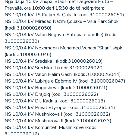
Nga dalja 10 kV Zhupa, Stabilimet Degëzimi Frutti –
Prevallë, ora 10:00 deri 15:30 do të ndërpriten:
NS 10/0.4 kV TS Kujtim A. Çakalli (kodi: 31000026051)
NS 10/0.4 kV Mirasad Nazmi Çollaku – Villa Park Shpk
(kodi: 31000026050)
NS 10/0.4 kV Valon Rugova (Shtepia e bardhë) (kodi:
31000026039)
NS 10/0.4 kV Nexhmedin Muhamed Vehapi “Shari” shpk
(kodi: 31000026046)
NS 10/0.4 kV Sredska I (kodi: 31000026019)
NS 10/0.4 kV Sredska II (kodi: 31000026020)
NS 10/0.4 kV Valon Halim Gashi (kodi: 31000026044)
NS 10/0.4 kV Lubinja e Epërme IV (kodi: 31000026047)
NS 10/0.4 kV Bogoshevci (kodi: 31000026021)
NS 10/0.4 kV Drajqiq (kodi: 31000026022)
NS 10/0.4 kV Dili Kadrija (kodi: 31000026013)
NS 10/0.4 kV Privat Styropor (kodi: 31000026031)
NS 10/0.4 kV Mushnikova I (kodi: 31000026032)
NS 10/0.4 kV Mushnikova II (kodi: 31000026033)
NS 10/0.4 kV Komuniteti Mushnikove (kodi:
31000026016)