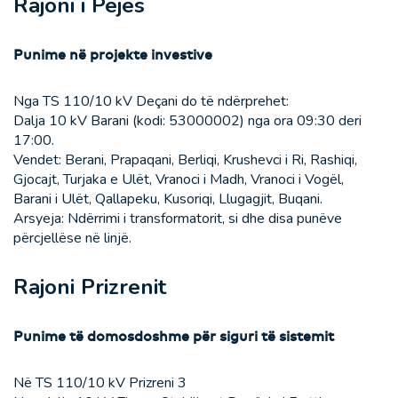
Rajoni i Pejës
Punime në projekte investive
Nga TS 110/10 kV Deçani do të ndërprehet:
Dalja 10 kV Barani (kodi: 53000002) nga ora 09:30 deri
17:00.
Vendet: Berani, Prapaqani, Berliqi, Krushevci i Ri, Rashiqi,
Gjocajt, Turjaka e Ulët, Vranoci i Madh, Vranoci i Vogël,
Barani i Ulët, Qallapeku, Kusoriqi, Llugagjit, Buqani.
Arsyeja: Ndërrimi i transformatorit, si dhe disa punëve
përcjellëse në linjë.
Rajoni Prizrenit
Punime të domosdoshme për siguri të sistemit
Në TS 110/10 kV Prizreni 3