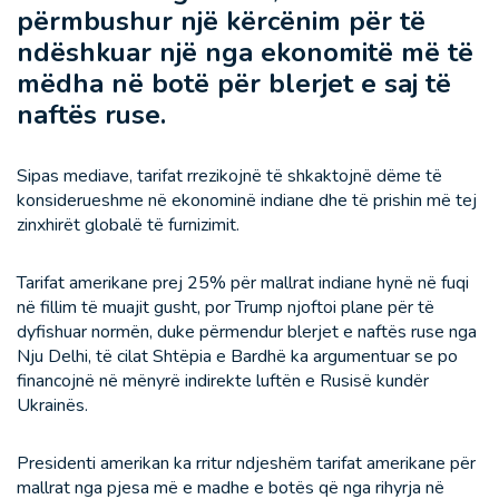
përmbushur një kërcënim për të
ndëshkuar një nga ekonomitë më të
mëdha në botë për blerjet e saj të
naftës ruse.
Sipas mediave, tarifat rrezikojnë të shkaktojnë dëme të
konsiderueshme në ekonominë indiane dhe të prishin më tej
zinxhirët globalë të furnizimit.
Tarifat amerikane prej 25% për mallrat indiane hynë në fuqi
në fillim të muajit gusht, por Trump njoftoi plane për të
dyfishuar normën, duke përmendur blerjet e naftës ruse nga
Nju Delhi, të cilat Shtëpia e Bardhë ka argumentuar se po
financojnë në mënyrë indirekte luftën e Rusisë kundër
Ukrainës.
Presidenti amerikan ka rritur ndjeshëm tarifat amerikane për
mallrat nga pjesa më e madhe e botës që nga rihyrja në