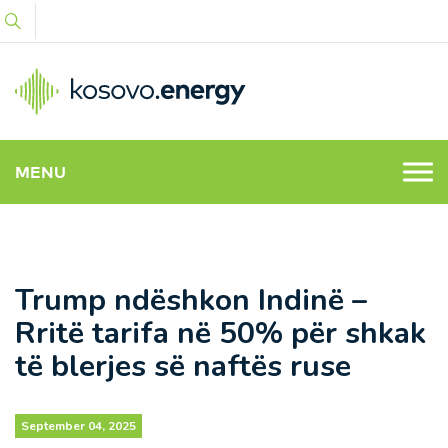
MENU
Trump ndëshkon Indinë –
Rritë tarifa në 50% për shkak
të blerjes së naftës ruse
September 04, 2025