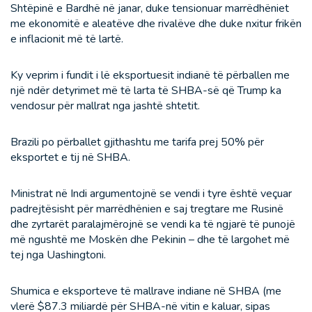
Shtëpinë e Bardhë në janar, duke tensionuar marrëdhëniet
me ekonomitë e aleatëve dhe rivalëve dhe duke nxitur frikën
e inflacionit më të lartë.
Ky veprim i fundit i lë eksportuesit indianë të përballen me
një ndër detyrimet më të larta të SHBA-së që Trump ka
vendosur për mallrat nga jashtë shtetit.
Brazili po përballet gjithashtu me tarifa prej 50% për
eksportet e tij në SHBA.
Ministrat në Indi argumentojnë se vendi i tyre është veçuar
padrejtësisht për marrëdhënien e saj tregtare me Rusinë
dhe zyrtarët paralajmërojnë se vendi ka të ngjarë të punojë
më ngushtë me Moskën dhe Pekinin – dhe të largohet më
tej nga Uashingtoni.
Shumica e eksporteve të mallrave indiane në SHBA (me
vlerë $87.3 miliardë për SHBA-në vitin e kaluar, sipas