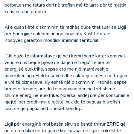
përballen me fatura deri në trefish më të larta për të njëjtin
konsum dhe prodhim.
Ai e quan këtë diskriminim të radhës duke theksuar se Ligji
për Energjinë nuk bën ndarje, poashtu Kushtetuta e
Kosovës garanton mosdiskriminimin territorial.
“Në bazë të informatave që ne i kemi marrë katër komunat
veriore nuk bëjnë pjesë në daljen e tregut të lirë të
energjisë elektrike, sepse ato me një marrëveshje
furnizohen nga Elektroseveri dhe nuk bëjnë pjesë në tregun
e lirë të bizneseve. Ky është një diskriminim i radhës, sepse
bizneset këndej ure do të paguajnë deri në trefish më
shumë energjinë elektrike. Ndërsa, andej ure për konsumin e
njëjtë, për prodhimin e njëjtë, nuk do të paguajnë trefish
sikurse që paguajnë bizneset këndej…
Ligji për energjinë mbi bazën sikurse është thirrur ZRRE që
ne do të dalim në tregun e lirë, bazuar në ligjin, i cili është