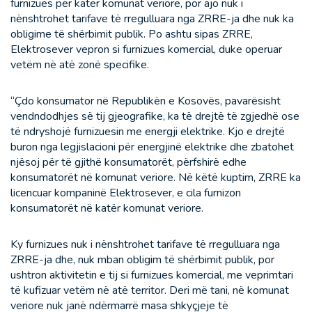
furnizues për katër komunat veriore, por ajo nuk i
nënshtrohet tarifave të rregulluara nga ZRRE-ja dhe nuk ka
obligime të shërbimit publik. Po ashtu sipas ZRRE,
Elektrosever vepron si furnizues komercial, duke operuar
vetëm në atë zonë specifike.
“Çdo konsumator në Republikën e Kosovës, pavarësisht
vendndodhjes së tij gjeografike, ka të drejtë të zgjedhë ose
të ndryshojë furnizuesin me energji elektrike. Kjo e drejtë
buron nga legjislacioni për energjinë elektrike dhe zbatohet
njësoj për të gjithë konsumatorët, përfshirë edhe
konsumatorët në komunat veriore. Në këtë kuptim, ZRRE ka
licencuar kompaninë Elektrosever, e cila furnizon
konsumatorët në katër komunat veriore.
Ky furnizues nuk i nënshtrohet tarifave të rregulluara nga
ZRRE-ja dhe, nuk mban obligim të shërbimit publik, por
ushtron aktivitetin e tij si furnizues komercial, me veprimtari
të kufizuar vetëm në atë territor. Deri më tani, në komunat
veriore nuk janë ndërmarrë masa shkyçjeje të