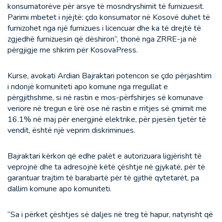
konsumatorëve për arsye të mosndryshimit të furnizuesit.
Parimi mbetet i njëjtë: çdo konsumator në Kosovë duhet të
furnizohet nga një furnizues i licencuar dhe ka të drejtë të
zgjedhë furnizuesin që dëshiron”, thonë nga ZRRE-ja në
përgjigje me shkrim për KosovaPress.
Kurse, avokati Ardian Bajraktari potencon se çdo përjashtim
i ndonjë komuniteti apo komune nga rregullat e
përgjithshme, si në rastin e mos-përfshirjes së komunave
veriore në tregun e lirë ose në rastin e rritjes së çmimit me
16.1% në maj për energjinë elektrike, për pjesën tjetër të
vendit, është një veprim diskriminues.
Bajraktari kërkon që edhe palët e autorizuara ligjërisht të
veprojnë dhe ta adresojnë këtë çështje në gjykatë, për të
garantuar trajtim të barabartë për të gjithë qytetarët, pa
dallim komune apo komuniteti.
“Sa i përket çështjes së daljes në treg të hapur, natyrisht që