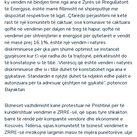
ky vendim në bindjen time nga ana e Zyrës së Rregullatorit
të Energjisë, është marrë fillimisht në shpërputhje me
dispozitat respektive të ligjit…Çfarëdo përjashtimi në këtë
rast të një komuniteti të caktuar, ose komunave të caktuara
qoftë në vendimin për daljen në treg të hapur, qoftë në
vendimin për shtrenjtimin e energjisë për qytetarët e vendit
në masë prej 16.1%, është një vendim i natyrës
diskriminuese për çka jam shumë optimist se instancat
gjyqësore kur t’i vije radha do ta trajtojnë, përkatësisht do
të konstatojnë si të tillë…Vlerësoj që është vendim i natyrës
diskriminuese dhe si i tillë duhet të konstatohet nga ana e
gjykatave. Standardin e njëjtë duhet ta ndjekin edhe palët e
autorizuara për ta adresuar çështjen në gjykatë”, potencon
Bajraktari.
Bizneset vazhdimisht kanë protestuar në Prishtinë për të
kundërshtuar vendimin e ZRRE-së, që sipas tyre shkakton
barrë të rëndë për kompanitë vendore dhe ekonominë e
Kosovës. Ndërsa, sipas komunitetit të biznesit vendimet e
ZRRE-së rrezikojnë largimin masiv të mijëra punëtorëve, ulje