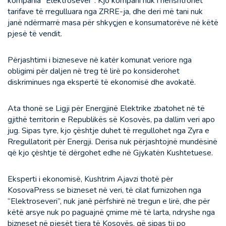
kompania “Elektrosever”. Kjo kompani nuk i nënshtrohet
tarifave të rregulluara nga ZRRE-ja, dhe deri më tani nuk
janë ndërmarrë masa për shkyçjen e konsumatorëve në këtë
pjesë të vendit.
Përjashtimi i bizneseve në katër komunat veriore nga
obligimi për daljen në treg të lirë po konsiderohet
diskriminues nga ekspertë të ekonomisë dhe avokatë.
Ata thonë se Ligji për Energjinë Elektrike zbatohet në të
gjithë territorin e Republikës së Kosovës, pa dallim veri apo
jug. Sipas tyre, kjo çështje duhet të rregullohet nga Zyra e
Rregullatorit për Energji. Derisa nuk përjashtojnë mundësinë
që kjo çështje të dërgohet edhe në Gjykatën Kushtetuese.
Eksperti i ekonomisë, Kushtrim Ajavzi thotë për
KosovaPress se bizneset në veri, të cilat furnizohen nga
“Elektroseveri”, nuk janë përfshirë në tregun e lirë, dhe për
këtë arsye nuk po paguajnë çmime më të larta, ndryshe nga
bizneset në pjesët tjera të Kosovës, që sipas tij po