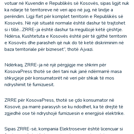
votuar në Kuvendin e Republikës së Kosovës, sipas ligjit nuk
ka ndarje të territoreve në veri apo në jug, në lindje a
perëndim. Ligji flet për komplet territorin e Republikës së
Kosovës. Në një situatë normale është dashur të trajtohet
si i tillë…ZRRE-ja është dashur ta rregullojë këtë çështje.
Ndërsa, Kushtetuta e Kosovës është për të gjithë territorin
e Kosovës dhe parasheh që nuk do të ketë diskriminim në
baza territoriale për bizneset”, thotë Ajvazi.
Ndërkaq, ZRRE-ja në një përgjigje me shkrim për
KosovaPress thotë se deri tani nuk janë ndërmarrë masa
shkyçjeje për konsumatorët në veri për shkak të mos
ndryshimit të furnizuesit.
ZRRE për KosovaPress, thotë se çdo konsumator në
Kosovë, pa marrë parasysh se ku ndodhet, ka të drejtë të
zgjedhë ose të ndryshojë furnizuesin e energjisë elektrike.
Sipas ZRRE-së, kompania Elektrosever është licencuar si