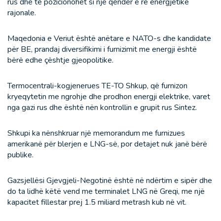
rus dhe të pozicionohet si një qendër e re energjetike
rajonale.
Maqedonia e Veriut është anëtare e NATO-s dhe kandidate
për BE, prandaj diversifikimi i furnizimit me energji është
bërë edhe çështje gjeopolitike.
Termocentrali-kogjenerues TE-TO Shkup, që furnizon
kryeqytetin me ngrohje dhe prodhon energji elektrike, varet
nga gazi rus dhe është nën kontrollin e grupit rus Sintez.
Shkupi ka nënshkruar një memorandum me furnizues
amerikanë për blerjen e LNG-së, por detajet nuk janë bërë
publike.
Gazsjellësi Gjevgjeli-Negotinë është në ndërtim e sipër dhe
do ta lidhë këtë vend me terminalet LNG në Greqi, me një
kapacitet fillestar prej 1.5 miliard metrash kub në vit.