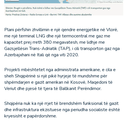
Plani përfshin zhvillimin e një qendre energjetike në Vlorë,
me një terminal LNG dhe një termocentral me gaz me
kapacitet prej rreth 380 megavatesh, me lidhje me
Gazsjellësin Trans-Adriatik (TAP), i cili transporton gaz nga
Azerbajxhani në Itali që nga viti 2020.
Projekti mbështetet nga administrata amerikane, e cila e
sheh Shqipërinë si një pikë hyrjeje të mundshme për
shpërndarjen e gazit amerikan në Kosovë, Maqedoni të
Veriut dhe pjesë të tjera të Ballkanit Perëndimor.
Shqipëria nuk ka një rrjet të brendshëm funksional të gazit
dhe infrastruktura ekzistuese nga periudha socialiste është
kryesisht e papërdorshme.