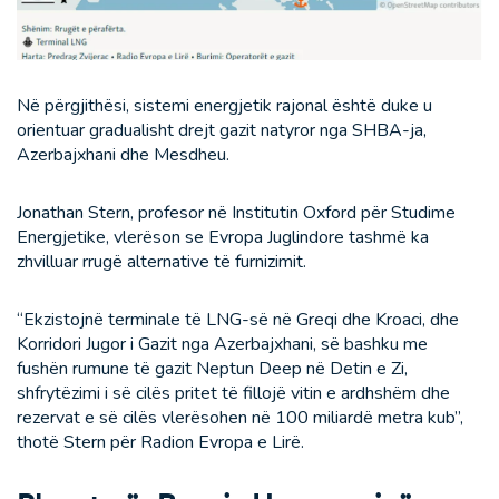
Në përgjithësi, sistemi energjetik rajonal është duke u
orientuar gradualisht drejt gazit natyror nga SHBA-ja,
Azerbajxhani dhe Mesdheu.
Jonathan Stern, profesor në Institutin Oxford për Studime
Energjetike, vlerëson se Evropa Juglindore tashmë ka
zhvilluar rrugë alternative të furnizimit.
“Ekzistojnë terminale të LNG-së në Greqi dhe Kroaci, dhe
Korridori Jugor i Gazit nga Azerbajxhani, së bashku me
fushën rumune të gazit Neptun Deep në Detin e Zi,
shfrytëzimi i së cilës pritet të fillojë vitin e ardhshëm dhe
rezervat e së cilës vlerësohen në 100 miliardë metra kub”,
thotë Stern për Radion Evropa e Lirë.