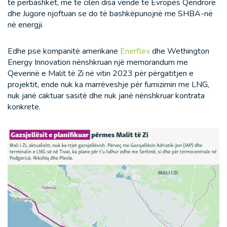
të përbashkët, me të cilën disa vende të Evropës Qendrore
dhe Jugore njoftuan se do të bashkëpunojnë me SHBA-në
në energji.
Edhe pse kompanitë amerikane
Enerflex
dhe Wethington
Energy Innovation nënshkruan një memorandum me
Qeverinë e Malit të Zi në vitin 2023 për përgatitjen e
projektit, ende nuk ka marrëveshje për furnizimin me LNG,
nuk janë caktuar sasitë dhe nuk janë nënshkruar kontrata
konkrete.