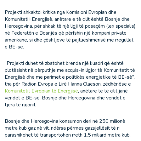
Projekti shkaktoi kritika nga Komisioni Evropian dhe
Komuniteti i Energjisë, anëtare e të cilit është Bosnje dhe
Hercegovina, për shkak të një ligji të posaçëm (lex specialis)
në Federatën e Bosnjës që përfshin një kompani private
amerikane, si dhe çështjeve të pajtueshmërisë me rregullat
e BE-së.
“Projekti duhet të zbatohet brenda një kuadri që është
plotësisht në përputhje me acquis-in ligjor të Komunitetit të
Energjisë dhe me parimet e politikës energjetike të BE-së”,
tha për Radion Evropa e Lirë Hanna Claeson, zëdhënëse e
Komunitetit Evropian të Energjisë
, anëtare të të cilit janë
vendet e BE-së, Bosnje dhe Hercegovina dhe vendet e
tjera të rajonit.
Bosnje dhe Hercegovina konsumon deri në 250 milionë
metra kub gaz në vit, ndërsa përmes gazsjellësit të ri
parashikohet të transportohen rreth 1.5 miliard metra kub.