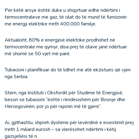
Për këtë arsye është duke u shqyrtuar edhe ndërtimi i
termocentraleve me gaz, të cilat do të mund të furnizonin
me energji elektrike rreth 400.000 familje.
Aktualisht, 80% e energjisë elektrike prodhohet në
termocentrale me qymyr, disa prej të cilave janë ndërtuar
më shumë se 50 vjet më parë.
Tubacioni i planifikuar do të lidhet me atë ekzistues që vjen
nga Serbia.
Stern, nga Instituti i Oksfordit për Studime të Energjisë,
beson se tubacioni “është i rëndësishëm për Bosnje dhe
Hercegovinën, por jo për rajonin më të gjerë”.
Ai, gjithashtu, shpreh dyshime për levërdinë e investimit prej
rreth 1 miliard eurosh – sa vlerësohet ndërtimi i këtij
gazsjellësi të ri.