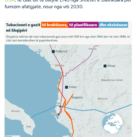
USA
, të cilat do të blejnë LNG nga Shtetet e Bashkuara për
furnizim afatgjatë, nisur nga viti 2030.