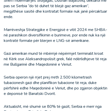
Shefi i ndërmarrjes Srbijagas, Dushan Bajatoviq, deklaroi më
pas se Serbia “do të duhet të blejë gaz amerikan”,
megjithëse sasitë dhe kontratat formale nuk janë përcaktuar
ende.
Marrëveshja Strategjike e Energjisë e vitit 2024 me SHBA-
në parashikon diversifikimin e burimeve, por ende nuk ka një
kontratë formale për blerjen e LNG-së amerikane.
Gazi amerikan mund të mbërrijë nëpërmjet terminalit kroat
në Kërk ose Aleksandropolisit grek, falë ndërlidhjeve të reja
me Bullgarinë dhe Maqedoninë e Veriut.
Serbia operon një rrjet prej rreth 2.500 kilometrash
tubacionesh gazi dhe planifikon tubacione të reja, duke
përfshirë edhe Maqedoninë e Veriut, dhe po zgjeron objektin
e deponisë të Banatski Dvorit.
Aktualisht, më shumë se 80% të gazit, Serbia e merr nga