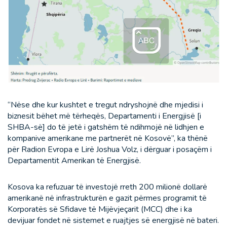
“Nëse dhe kur kushtet e tregut ndryshojnë dhe mjedisi i
biznesit bëhet më tërheqës, Departamenti i Energjisë [i
SHBA-së] do të jetë i gatshëm të ndihmojë në lidhjen e
kompanive amerikane me partnerët në Kosovë”, ka thënë
për Radion Evropa e Lirë Joshua Volz, i dërguar i posaçëm i
Departamentit Amerikan të Energjisë.
Kosova ka refuzuar të investojë rreth 200 milionë dollarë
amerikanë në infrastrukturën e gazit përmes programit të
Korporatës së Sfidave të Mijëvjeçarit (MCC) dhe i ka
devijuar fondet në sistemet e ruajtjes së energjisë në bateri.