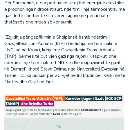
Për Shqipërinë, e cila pothuajse të gjithë energjinë elektrike
e prodhon nga hidrocentralet, ndërtimi i një termocentrali me
gaz do të shërbente si rezervë sigurie në periudhat e
thatësirës dhe rritjes së konsumit.
“Zgjidhja për gazifikimin e Shqipërisë është ndërtimi i
Gazsjellësit Jon-Adriatik (IAP) dhe lidhja me terminalin e
LNG-së në Kroaci, lidhja me Gazsjellësin Trans-Adriatik
(TAP), përmes të cilit vjen gazi nga rajoni i Kaspikut, dhe
ndërtimi i një terminali të LNG-së dhe magazinimit të gazit
në Dumrei”, thotë Stavri Dhima, nga Universiteti Evropian në
Tiranë, i cili ka punuar për 20 vjet në Institutin për Kërkime të
Naftës dhe Gazit në Fier.