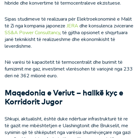
hibride dhe konvertime të termocentraleve ekzistuese.
Sipas studimeve të realizuara për Elektroekonominë e Malit
të Zi nga kompania japoneze
JERA
dhe konsulenca zvicerane
SS&A Power Consultancy
, të gjitha opsionet e shqyrtuara
janë teknikisht të realizueshme dhe ekonomikisht të
leverdishme.
Në varësi të kapacitetit të termocentralit dhe burimit të
furnizimit me gaz, investimet vlerësohen të variojnë nga 233
deri në 362 milionë euro.
Maqedonia e Veriut – hallkë kyç e
Korridorit Jugor
Shkupi, aktualisht, është duke ndërtuar infrastrukturë të re
të gazit me mbështetjen e Uashingtonit dhe Brukselit, me
synimin që të shkëputet nga varësia shumëvjeçare nga gazi