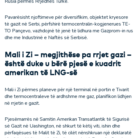
Rusia përmes Rrjedhës Turke.
Pavarësisht njoftimeve për diversifikim, objektet kryesore
të gazit në Serbi, përfshirë termocentralin-kogjenerues TE-
TO Pançevo, vazhdojnë të jenë të lidhura me Gazprom-in rus
dhe me Industrinë e Naftës së Serbisë.
Mali i Zi – megjithëse pa rrjet gazi –
është duke u bërë pjesë e kuadrit
amerikan të LNG-së
Mali i Zi përmes planeve për një terminal në portin e Tivarit
dhe termocentraleve të ardhshme me gaz, planifikon lidhjen
në rrjetin e gazit.
Pjesëmarrës në Samitin Amerikan Transatlantik të Sigurisë
së Gazit në Uashington, në shkurt të këtij viti, ishin dhe
përfaqësues të Malit të Zi, të cilët nënshkruan një deklaratë