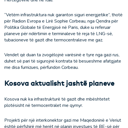
“Vetëm infrastruktura nuk garanton siguri energjetike”, thotë
për Radion Evropa e Lirë Sophie Corbeau, nga Qendra për
Politika Globale të Energjisë në Paris, duke iu referuar
planeve për ndërtimin e terminaleve të reja të LNG-së,
tubacioneve të gazit dhe termocentraleve me gaz.
Vendet që duan ta zvogëlojnë varësinë e tyre nga gazi rus,
duhet së pari të sigurojnë kontrata të besueshme afatgjate
me disa furnizues, përfundon Corbeau.
Kosova aktualisht jashtë planeve
Kosova nuk ka infrastrukturë të gazit dhe mbështetet
plotësisht në termocentralet me qymyr.
Projekti për një interkonektor gazi me Maqedoninë e Veriut
është përfshirë më herët në planin investues të BE-së për