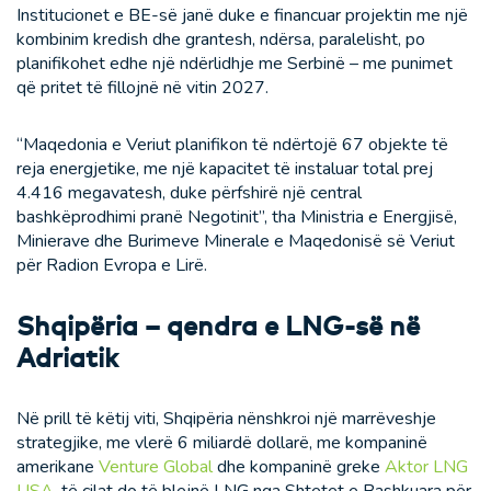
Institucionet e BE-së janë duke e financuar projektin me një
kombinim kredish dhe grantesh, ndërsa, paralelisht, po
planifikohet edhe një ndërlidhje me Serbinë – me punimet
që pritet të fillojnë në vitin 2027.
“Maqedonia e Veriut planifikon të ndërtojë 67 objekte të
reja energjetike, me një kapacitet të instaluar total prej
4.416 megavatesh, duke përfshirë një central
bashkëprodhimi pranë Negotinit”, tha Ministria e Energjisë,
Minierave dhe Burimeve Minerale e Maqedonisë së Veriut
për Radion Evropa e Lirë.
Shqipëria – qendra e LNG-së në
Adriatik
Në prill të këtij viti, Shqipëria nënshkroi një marrëveshje
strategjike, me vlerë 6 miliardë dollarë, me kompaninë
amerikane
Venture Global
dhe kompaninë greke
Aktor LNG