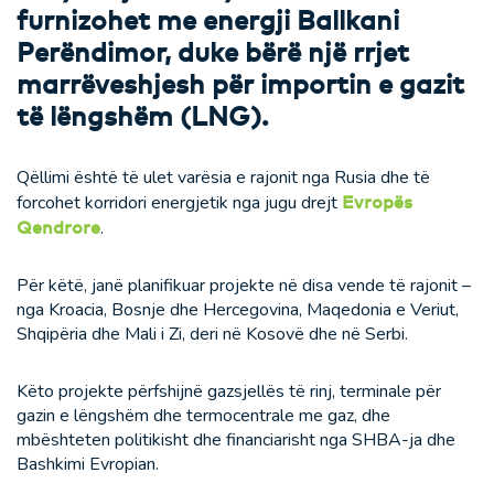
furnizohet me energji Ballkani
Perëndimor, duke bërë një rrjet
marrëveshjesh për importin e gazit
të lëngshëm (LNG).
Qëllimi është të ulet varësia e rajonit nga Rusia dhe të
forcohet korridori energjetik nga jugu drejt
Evropës
Qendrore
.
Për këtë, janë planifikuar projekte në disa vende të rajonit –
nga Kroacia, Bosnje dhe Hercegovina, Maqedonia e Veriut,
Shqipëria dhe Mali i Zi, deri në Kosovë dhe në Serbi.
Këto projekte përfshijnë gazsjellës të rinj, terminale për
gazin e lëngshëm dhe termocentrale me gaz, dhe
mbështeten politikisht dhe financiarisht nga SHBA-ja dhe
Bashkimi Evropian.