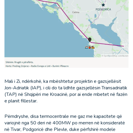
Mali i Zi, ndërkohë, ka mbështetur projektin e gazsjellësit
Jon-Adriatik (IAP), i cili do ta lidhte gazsjellësin Transadriatik
(TAP) në Shqipëri me Kroacinë, por ai ende mbetet në fazën
e planit fillestar.
Përndryshe, disa termocentrale me gaz me kapacitete që
variojnë nga 50 deri në 400MW po merren në konsideratë
në Tivar, Podgoricë dhe Plevle, duke përfshirë modele