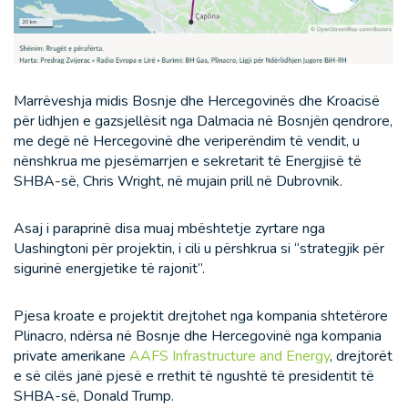
Marrëveshja midis Bosnje dhe Hercegovinës dhe Kroacisë
për lidhjen e gazsjellësit nga Dalmacia në Bosnjën qendrore,
me degë në Hercegovinë dhe veriperëndim të vendit, u
nënshkrua me pjesëmarrjen e sekretarit të Energjisë të
SHBA-së, Chris Wright, në mujain prill në Dubrovnik.
Asaj i paraprinë disa muaj mbështetje zyrtare nga
Uashingtoni për projektin, i cili u përshkrua si “strategjik për
sigurinë energjetike të rajonit”.
Pjesa kroate e projektit drejtohet nga kompania shtetërore
Plinacro, ndërsa në Bosnje dhe Hercegovinë nga kompania
private amerikane
AAFS Infrastructure and Energy
, drejtorët
e së cilës janë pjesë e rrethit të ngushtë të presidentit të
SHBA-së, Donald Trump.