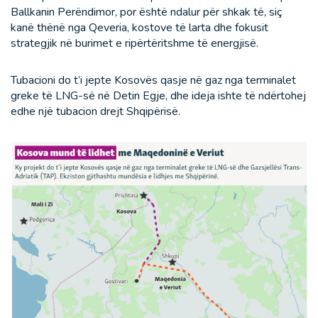
Ballkanin Perëndimor, por është ndalur për shkak të, siç
kanë thënë nga Qeveria, kostove të larta dhe fokusit
strategjik në burimet e ripërtëritshme të energjisë.
Tubacioni do t’i jepte Kosovës qasje në gaz nga terminalet
greke të LNG-së në Detin Egje, dhe ideja ishte të ndërtohej
edhe një tubacion drejt Shqipërisë.