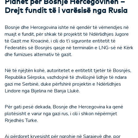
Planet për Bosnje Hercegovinën –
Drejt fundit të i varësisë nga Rusia
Bosnje dhe Hercegovina ishte në qendër të vëmendjes në
muajt e fundit, për shkak të projektit të Ndërlidhjes Jugore
të Gazit me Kroacinë, i cili do t’i siguronte entitetit të
Federatës së Bosnjës qasje në terminalin e LNG-së në Kërk
dhe furnizues alternativ të gazit.
Në të njëjtën kohë, autoritetet e entitetit tjetër të Bosnjës,
Republika Sërpska, vazhdojnë të zhvillojnë lidhje të ndara
gazi me Serbinë, duke përfshirë projektin e Ndërlidhjes
Lindore nga Bijelina në Banja Llukë.
Për gati pesë dekada, Bosnje dhe Hercegovina ka qenë
plotësisht e varur nga gazi rus, i cili i shkon nëpërmjet
Rrjedhës Turke.
Ai përdoret kryesisht për ngrohje në Sarajevë dhe, por