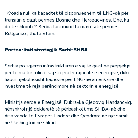
“Kroacia nuk ka kapacitet të disponueshëm të LNG-së për
transitin e gazit përmes Bosnje dhe Hercegovinës. Dhe, ku
do të shkonte? Serbia tani mund ta marrë atë përmes
Bullgarisë”, thotë Stern.
Partneriteti strategjik Serbi-SHBA
Serbia po zgjeron infrastrukturën e saj të gazit në përpjekje
për të ruajtur rolin e saj si qendër rajonale e energjisë, duke
hapur njëkohësisht hapësirë për LNG-në amerikane dhe
investime të reja perëndimore në sektorin e energjisë.
Ministrja serbe e Energjisë, Dubravka Gjedoviq Handanoviq,
nënshkroi një deklaratë të përbashkët me SHBA-në dhe
disa vende të Evropës Lindore dhe Qendrore në një samit
në Uashington në shkurt.