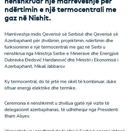
nënshkruar një marrëveshje për
ndërtimin e një termocentrali me
gaz në Nishit.
Marrëveshja midis Qeverisë së Serbisë dhe Qeverisë së
Azerbajxhanit për zhvillimin, projektimin, ndërtimin dhe
funksionimin e një termocentrali me gaz në Serbi u
nënshkrua nga Ministrja Serbe e Minierave dhe Energjisë
Dubravka Đedović Handanović dhe Ministri i Ekonomisë i
Azerbajxhanit, Mikail Jabbarov.
Ky termocentral, do të jetë me cikël të kombinuar, duke
ofruar energji elektrike dhe termike.
Ceremonia e nënshkrimit u zhvillua gjatë një vizite të
delegacionit azerbajxhanas, të udhëhequr nga Presidenti
Ilham Aliyev.