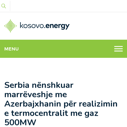
MENU
Serbia nënshkuar
marrëveshje me
Azerbajxhanin për realizimin
e termocentralit me gaz
500MW