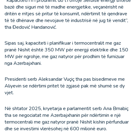
“Kapaciteti i ri i prodhimit do t’i ofrojë Serbisë energji shtesë
bazë dhe siguri më të madhe energjetike, veçanërisht në
dritën e rritjes së pritur të konsumit, ndërtimit të qendrave
të të dhënave dhe nevojave të industrisë në jug të vendit”,
tha Đedović Handanović.
Sipas saj, kapaciteti i planifikuar i termocentralit me gaz
pranë Nishit është 350 MW për energji elektrike dhe 150
MW për ngrohje, me gaz natyror për prodhim të furnizuar
nga Azerbajxhani.
Presidenti serb Aleksandar Vuçiç tha pas bisedimeve me
Aliyevin se ndërtimi pritet të zgjasë pak më shumë se dy
vjet.
Në shtator 2025, kryetarja e parlamentit serb Ana Brnabiç
tha se negociatat me Azerbajxhanin për ndërtimin e një
termocentrali me gaz natyror pranë Nishit kishin përfunduar
dhe se investimi vlerësohej në 600 milionë euro.