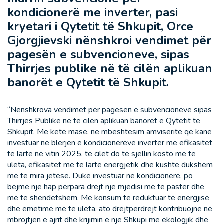
kondicionerë me inverter, pasi
kryetari i Qytetit të Shkupit, Orce
Gjorgjievski nënshkroi vendimet për
pagesën e subvencioneve, sipas
Thirrjes publike në të cilën aplikuan
banorët e Qytetit të Shkupit.
“Nënshkrova vendimet për pagesën e subvencioneve sipas
Thirrjes Publike në të cilën aplikuan banorët e Qytetit të
Shkupit. Me këtë masë, ne mbështesim amvisëritë që kanë
investuar në blerjen e kondicionerëve inverter me efikasitet
të lartë në vitin 2025, të cilët do të sjellin kosto më të
ulëta, efikasitet më të lartë energjetik dhe kushte dukshëm
më të mira jetese. Duke investuar në kondicionerë, po
bëjmë një hap përpara drejt një mjedisi më të pastër dhe
më të shëndetshëm. Me konsum të reduktuar të energjisë
dhe emetime më të ulëta, ato drejtpërdrejt kontribuojnë në
mbrojtjen e ajrit dhe krijimin e një Shkupi më ekologjik dhe