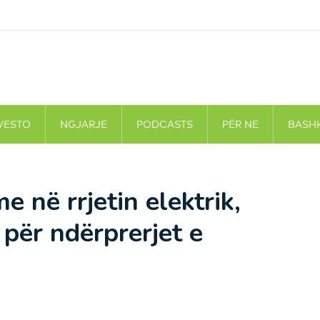
VESTO
NGJARJE
PODCASTS
PËR NE
BASH
 në rrjetin elektrik,
për ndërprerjet e