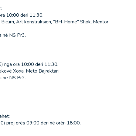
:
ra 10:00 deri 11:30.
, Bicurri, Art konstruksion, “BH-Home” Shpk, Mentor
na në NS Pr3.
) nga ora 10:00 deri 11:30.
akovë Xoxa, Meto Bajraktari.
na në NS Pr3.
ehet:
0) prej orës 09:00 deri në orën 18:00.