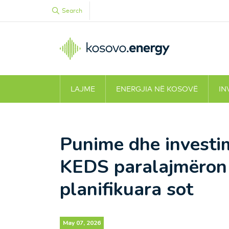
Search
LAJME
ENERGJIA NË KOSOVË
IN
Punime dhe investime
KEDS paralajmëron 
planifikuara sot
May 07, 2026