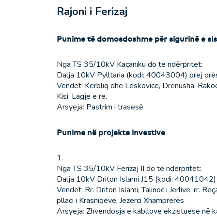
Rajoni i Ferizaj
Punime të domosdoshme për sigurinë e si
Nga TS 35/10kV Kaçaniku do të ndërpritet:
Dalja 10kV Pylltaria (kodi: 40043004) prej orë
Vendet: Kërbliq dhe Leskovicë, Drenusha, Rakoci,
Kisi, Lagje e re.
Arsyeja: Pastrim i trasesë.
Punime në projekte investive
1.
Nga TS 35/10kV Ferizaj II do të ndërpritet:
Dalja 10kV Driton Islami J15 (kodi: 40041042) 
Vendet: Rr. Driton Islami, Talinoc i Jerlive, r
pllaci i Krasniqëve, Jezerci Xhamprerës
Arsyeja: Zhvendosja e kabllove ekzistuese në kan