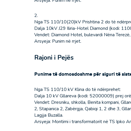
Arsyeja: Punim në rrjet.
2.
Nga TS 110/10(20)kV Prishtina 2 do të ndërpr
Dalja 10kV J29 Iliria-Hotel Diamond (kodi: 110
Vendet: Diamond Hotel, bulevardi Nëna Terezë, 
Arsyeja: Punim në rrjet.
Rajoni i Pejës
Punime të domosdoshme për siguri të sist
Nga TS 110/10 kV Klina do të ndërprehet:
Dalja 10 kV Gllareva (kodi: 52000009) prej orë
Vendet: Dresniku, shkolla, Benita kompani, Gllar
2, Stapanica 2, Zabërgja, Qabiqi 1, 2 dhe 3, Gll
Lagjja Buzalla.
Arsyeja: Montimi i transformatorit në TS Ipko A