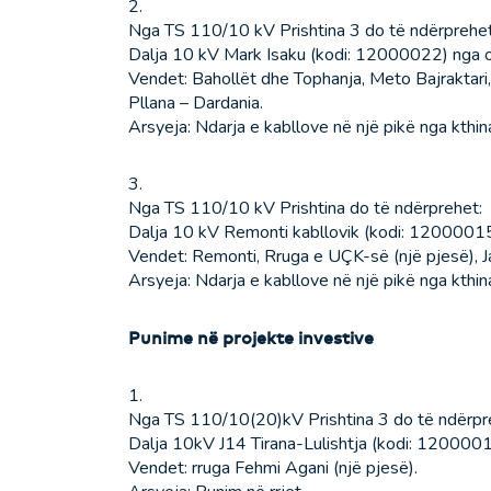
2.
Nga TS 110/10 kV Prishtina 3 do të ndërprehet
Dalja 10 kV Mark Isaku (kodi: 12000022) nga o
Vendet: Bahollët dhe Tophanja, Meto Bajraktari
Pllana – Dardania.
Arsyeja: Ndarja e kabllove në një pikë nga kthi
3.
Nga TS 110/10 kV Prishtina do të ndërprehet:
Dalja 10 kV Remonti kabllovik (kodi: 12000015
Vendet: Remonti, Rruga e UÇK-së (një pjesë), J
Arsyeja: Ndarja e kabllove në një pikë nga kthi
Punime në projekte investive
1.
Nga TS 110/10(20)kV Prishtina 3 do të ndërpr
Dalja 10kV J14 Tirana-Lulishtja (kodi: 1200001
Vendet: rruga Fehmi Agani (një pjesë).