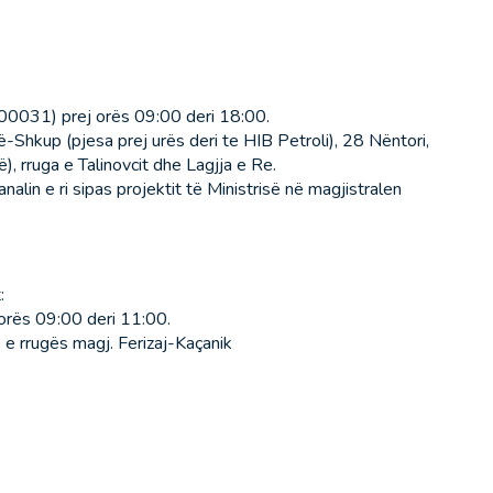
000031) prej orës 09:00 deri 18:00.
në-Shkup (pjesa prej urës deri te HIB Petroli), 28 Nëntori,
), rruga e Talinovcit dhe Lagjja e Re.
alin e ri sipas projektit të Ministrisë në magjistralen
:
orës 09:00 deri 11:00.
 e rrugës magj. Ferizaj-Kaçanik