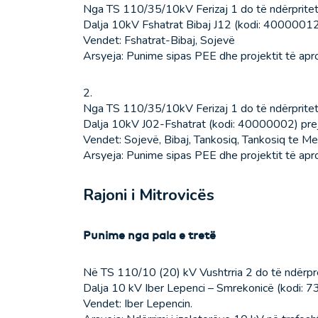
Nga TS 110/35/10kV Ferizaj 1 do të ndërpritet
Dalja 10kV Fshatrat Bibaj J12 (kodi: 40000012)
Vendet: Fshatrat-Bibaj, Sojevë
Arsyeja: Punime sipas PEE dhe projektit të apr
2.
Nga TS 110/35/10kV Ferizaj 1 do të ndërpritet
Dalja 10kV J02-Fshatrat (kodi: 40000002) prej
Vendet: Sojevë, Bibaj, Tankosiq, Tankosiq te Metal
Arsyeja: Punime sipas PEE dhe projektit të apr
Rajoni i Mitrovicës
Punime nga pala e tretë
Në TS 110/10 (20) kV Vushtrria 2 do të ndërpr
Dalja 10 kV Iber Lepenci – Smrekonicë (kodi: 
Vendet: Iber Lepencin.