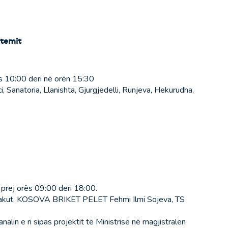
stemit
s 10:00 deri në orën 15:30
 Sanatoria, Llanishta, Gjurgjedelli, Runjeva, Hekurudha,
prej orës 09:00 deri 18:00.
r. Reçakut, KOSOVA BRIKET PELET Fehmi Ilmi Sojeva, TS
alin e ri sipas projektit të Ministrisë në magjistralen