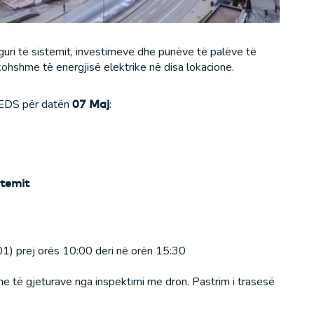
ri të sistemit, investimeve dhe punëve të palëve të
ohshme të energjisë elektrike në disa lokacione.
 KEDS për datën
07 Maj
:
stemit
1) prej orës 10:00 deri në orën 15:30
he të gjeturave nga inspektimi me dron. Pastrim i trasesë