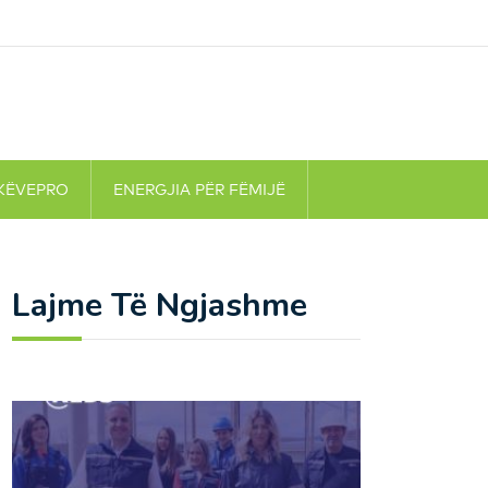
KËVEPRO
ENERGJIA PËR FËMIJË
Lajme Të Ngjashme