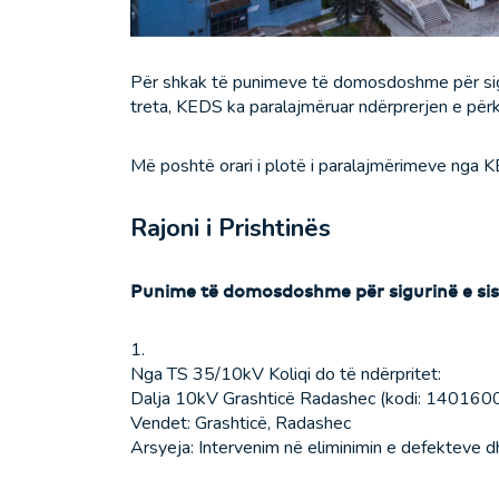
Për shkak të punimeve të domosdoshme për sigu
treta, KEDS ka paralajmëruar ndërprerjen e përk
Më poshtë orari i plotë i paralajmërimeve nga
Rajoni i Prishtinës
Punime të domosdoshme për sigurinë e si
1.
Nga TS 35/10kV Koliqi do të ndërpritet:
Dalja 10kV Grashticë Radashec (kodi: 1401600
Vendet: Grashticë, Radashec
Arsyeja: Intervenim në eliminimin e defekteve d