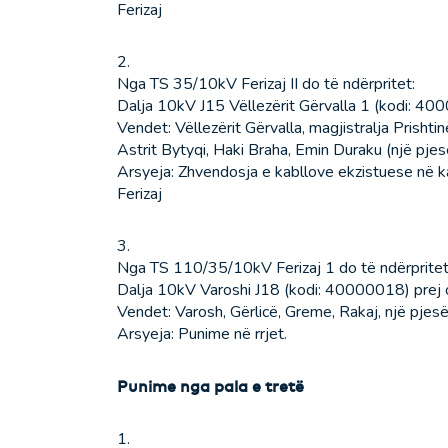
Ferizaj
2.
Nga TS 35/10kV Ferizaj II do të ndërpritet:
Dalja 10kV J15 Vëllezërit Gërvalla 1 (kodi: 40
Vendet: Vëllezërit Gërvalla, magjistralja Prishti
Astrit Bytyqi, Haki Braha, Emin Duraku (një pjesë
Arsyeja: Zhvendosja e kabllove ekzistuese në kan
Ferizaj
3.
Nga TS 110/35/10kV Ferizaj 1 do të ndërpritet
Dalja 10kV Varoshi J18 (kodi: 40000018) prej 
Vendet: Varosh, Gërlicë, Greme, Rakaj, një pjesë
Arsyeja: Punime në rrjet.
Punime nga pala e tretë
1.