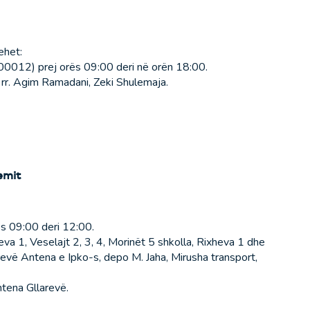
ehet:
00012) prej orës 09:00 deri në orën 18:00.
rr. Agim Ramadani, Zeki Shulemaja.
emit
s 09:00 deri 12:00.
eva 1, Veselajt 2, 3, 4, Morinët 5 shkolla, Rixheva 1 dhe
arevë Antena e Ipko-s, depo M. Jaha, Mirusha transport,
ntena Gllarevë.