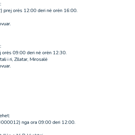
:
 prej orës 12:00 deri në orën 16:00.
ovuar.
:
 orës 09:00 deri në orën 12:30.
i i ri, Zllatar, Mirosalë
ovuar.
ehet:
73000012) nga ora 09:00 deri 12:00.