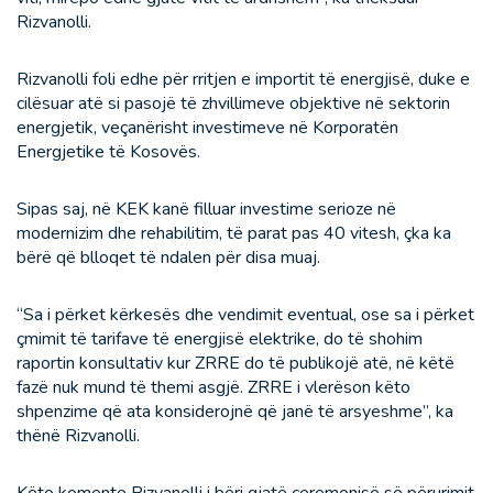
Rizvanolli.
Rizvanolli foli edhe për rritjen e importit të energjisë, duke e
cilësuar atë si pasojë të zhvillimeve objektive në sektorin
energjetik, veçanërisht investimeve në Korporatën
Energjetike të Kosovës.
Sipas saj, në KEK kanë filluar investime serioze në
modernizim dhe rehabilitim, të parat pas 40 vitesh, çka ka
bërë që blloqet të ndalen për disa muaj.
“Sa i përket kërkesës dhe vendimit eventual, ose sa i përket
çmimit të tarifave të energjisë elektrike, do të shohim
raportin konsultativ kur ZRRE do të publikojë atë, në këtë
fazë nuk mund të themi asgjë. ZRRE i vlerëson këto
shpenzime që ata konsiderojnë që janë të arsyeshme”, ka
thënë Rizvanolli.