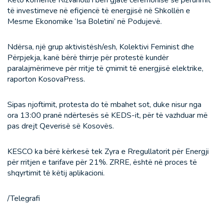
Këto komente Rizvanolli i bëri gjatë ceremonisë së përurimit
të investimeve në efiçiencë të energjisë në Shkollën e
Mesme Ekonomike ‘Isa Boletini’ në Podujevë.
Ndërsa, një grup aktivistësh/esh, Kolektivi Feminist dhe
Përpjekja, kanë bërë thirrje për protestë kundër
paralajmërimeve për rritje të çmimit të energjisë elektrike,
raporton KosovaPress.
Sipas njoftimit, protesta do të mbahet sot, duke nisur nga
ora 13:00 pranë ndërtesës së KEDS-it, për të vazhduar më
pas drejt Qeverisë së Kosovës.
KESCO ka bërë kërkesë tek Zyra e Rregullatorit për Energji
për rritjen e tarifave për 21%. ZRRE, është në proces të
shqyrtimit të këtij aplikacioni.
/Telegrafi