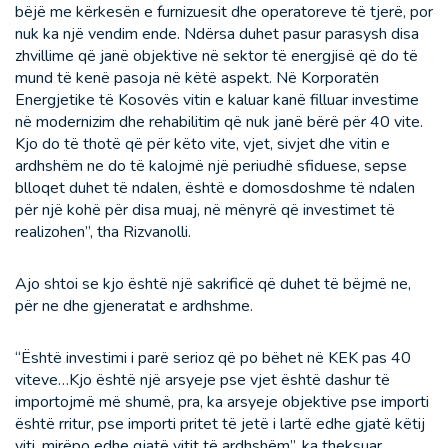
bëjë me kërkesën e furnizuesit dhe operatoreve të tjerë, por
nuk ka një vendim ende. Ndërsa duhet pasur parasysh disa
zhvillime që janë objektive në sektor të energjisë që do të
mund të kenë pasoja në këtë aspekt. Në Korporatën
Energjetike të Kosovës vitin e kaluar kanë filluar investime
në modernizim dhe rehabilitim që nuk janë bërë për 40 vite.
Kjo do të thotë që për këto vite, vjet, sivjet dhe vitin e
ardhshëm ne do të kalojmë një periudhë sfiduese, sepse
blloqet duhet të ndalen, është e domosdoshme të ndalen
për një kohë për disa muaj, në mënyrë që investimet të
realizohen”, tha Rizvanolli.
Ajo shtoi se kjo është një sakrificë që duhet të bëjmë ne,
për ne dhe gjeneratat e ardhshme.
“Është investimi i parë serioz që po bëhet në KEK pas 40
viteve…Kjo është një arsyeje pse vjet është dashur të
importojmë më shumë, pra, ka arsyeje objektive pse importi
është rritur, pse importi pritet të jetë i lartë edhe gjatë këtij
viti, mirëpo edhe gjatë vitit të ardhshëm”, ka theksuar