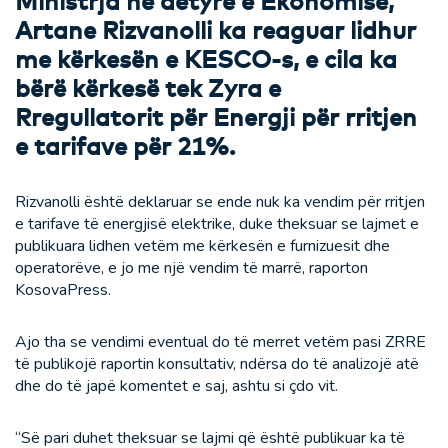
Ministrja në detyrë e Ekonomisë,
Artane Rizvanolli ka reaguar lidhur
me kërkesën e KESCO-s, e cila ka
bërë kërkesë tek Zyra e
Rregullatorit për Energji për rritjen
e tarifave për 21%.
Rizvanolli është deklaruar se ende nuk ka vendim për rritjen
e tarifave të energjisë elektrike, duke theksuar se lajmet e
publikuara lidhen vetëm me kërkesën e furnizuesit dhe
operatorëve, e jo me një vendim të marrë, raporton
KosovaPress.
Ajo tha se vendimi eventual do të merret vetëm pasi ZRRE
të publikojë raportin konsultativ, ndërsa do të analizojë atë
dhe do të japë komentet e saj, ashtu si çdo vit.
“Së pari duhet theksuar se lajmi që është publikuar ka të