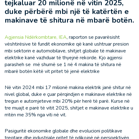
tejkaluar 20 milionë në vitin 2025,
duke përbërë mbi një të katërtën e
makinave të shitura në mbarë botën.
Agjensia Ndërkombtare, IEA
, raporton se pavarësisht
vështirësive të fundit ekonomike që kanë ushtruar presion
mbi sektorin e automobilave, shitjet globale të makinave
elektrike kanë vazhduar të thyejnë rekorde. Kjo agjensi
parasheh se më shumë se 1 në 4 makina të shitura në
mbarë botën këtë vit pritet të jenë elektrike
Në vitin 2024 mbi 17 milionë makina elektrik janë shitur në
nivel global, duke e çuar përqindjen e makinave elektrike në
tregun e automjeteve mbi 20% për herë të parë. Kurse në
tre muajt e parë të vitit 2025, shitjet e makinave elektrike u
rritën me 35% nga viti në vit.
Pasiguritë ekonomike globale dhe evolucioni politikave
tregtare dhe industriale pritet të ndikojnë në perspektivën