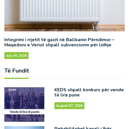
Integrimi i rrjetit të gazit në Ballkanin Përndimor –
Maqedoni e Veriut shpall subvencionin për lidhje
July 30, 2026
Të Fundit
KEDS shpall konkurs për vende
të lira pune
August 07, 2026
Rehabilitohet kanali i Ibër