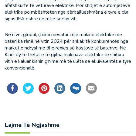
afatshkurtë të veturave elektrike. Por shitjet e automjeteve
elektrike po mbështeten nga përballueshmëria e tyre e cila
sipas IEA është në rritje secilin vit.
Në nivel global, çmimi mesatar i një makine elektrike me
bateri ka rënë në vitin 2024 për shkak të konkurrencës nga
market e ndryshme dhe rënies së kostove të baterive. Në
Kinë, dy të tretat e të gjitha makinave elektrike të shitura
vitin e kaluar kishin çmime më të ulëta se ekuivalentët e tyre
konvencionalë.
Lajme Të Ngjashme