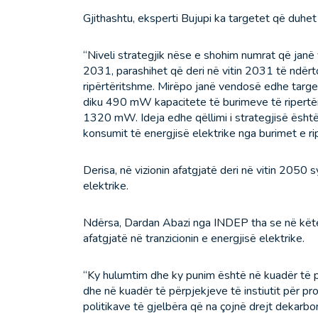
Gjithashtu, eksperti Bujupi ka targetet që duhet
“Niveli strategjik nëse e shohim numrat që jan
2031, parashihet që deri në vitin 2031 të ndër
ripërtëritshme. Mirëpo janë vendosë edhe targ
diku 490 mW kapacitete të burimeve të ripertëri
1320 mW. Ideja edhe qëllimi i strategjisë është
konsumit të energjisë elektrike nga burimet e rip
Derisa, në vizionin afatgjatë deri në vitin 2050 
elektrike.
Ndërsa, Dardan Abazi nga INDEP tha se në këtë
afatgjatë në tranzicionin e energjisë elektrike.
“Ky hulumtim dhe ky punim është në kuadër të p
dhe në kuadër të përpjekjeve të instiutit për p
politikave të gjelbëra që na çojnë drejt dekarbon