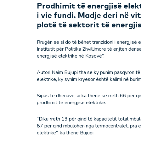
Prodhimit të energjisë ele
i vie fundi. Madje deri në v
plotë të sektorit të energjis
Rrugën se si do të bëhet tranzicioni i energjisë
Institutit për Politika Zhvillimore të enjten deris
energjisë elektrike në Kosovë”.
Autori Naim Bujupi tha se ky punim pasqyron të 
elektrike, ky synim kryesor është kalimi në buri
Sipas të dhënave, ai ka thënë se rreth 66 për qi
prodhimit të energjisë elektrike.
“Diku rreth 13 për qind të kapacitetit total mbu
87 për qind mbulohen nga termocentralet, pra en
elektrike”, ka thënë Bujupi.