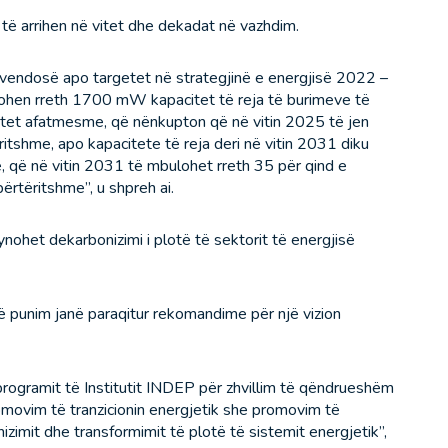
 të arrihen në vitet dhe dekadat në vazhdim.
ë vendosë apo targetet në strategjinë e energjisë 2022 –
tohen rreth 1700 mW kapacitet të reja të burimeve të
etet afatmesme, që nënkupton që në vitin 2025 të jen
tshme, apo kapacitete të reja deri në vitin 2031 diku
, që në vitin 2031 të mbulohet rreth 35 për qind e
ërtëritshme”, u shpreh ai.
synohet dekarbonizimi i plotë të sektorit të energjisë
 punim janë paraqitur rekomandime për një vizion
rogramit të Institutit INDEP për zhvillim të qëndrueshëm
romovim të tranzicionin energjetik she promovim të
izimit dhe transformimit të plotë të sistemit energjetik”,