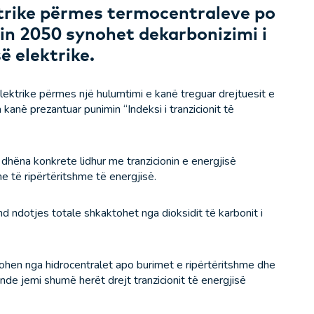
ktrike përmes termocentraleve po
itin 2050 synohet dekarbonizimi i
ë elektrike.
 elektrike përmes një hulumtimi e kanë treguar drejtuesit e
a kanë prezantuar punimin “Indeksi i tranzicionit të
dhëna konkrete lidhur me tranzicionin e energjisë
me të ripërtëritshme të energjisë.
nd ndotjes totale shkaktohet nga dioksidit të karbonit i
lohen nga hidrocentralet apo burimet e ripërtëritshme dhe
de jemi shumë herët drejt tranzicionit të energjisë