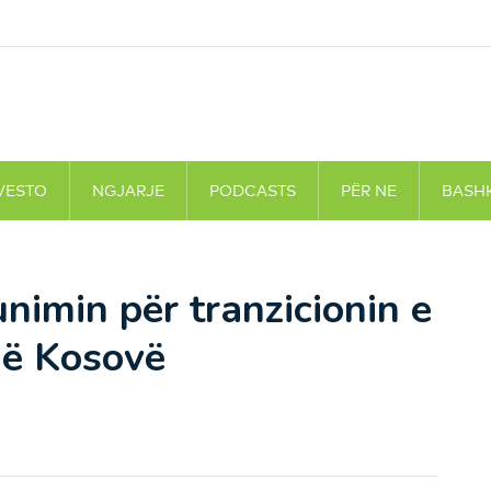
VESTO
NGJARJE
PODCASTS
PËR NE
BASH
imin për tranzicionin e
 në Kosovë