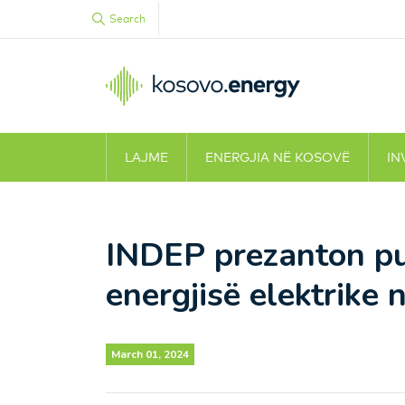
Search
LAJME
ENERGJIA NË KOSOVË
IN
INDEP prezanton pun
energjisë elektrike
March 01, 2024