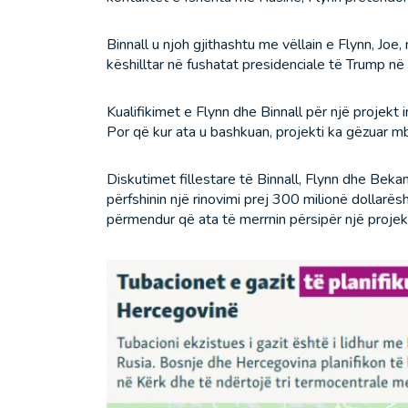
Binnall u njoh gjithashtu me vëllain e Flynn, Joe
këshilltar në fushatat presidenciale të Trump n
Kualifikimet e Flynn dhe Binnall për një projekt
Por që kur ata u bashkuan, projekti ka gëzuar m
Diskutimet fillestare të Binnall, Flynn dhe Beka
përfshinin një rinovimi prej 300 milionë dollarë
përmendur që ata të merrnin përsipër një projek