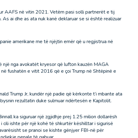
r AAFS në vitin 2021. Vetëm pasi solli partnerët e tij
. As ai dhe as ata nuk kanë deklaruar se si është realizuar
anie amerikane me të njëjtin emër që u regjistrua në
htë një nga avokatët kryesor që lufton kauzën MAGA
 në fushatën e vitit 2016 që e çoi Trump në Shtëpinë e
nald Trump Jr, kundër një padie që kërkonte t’i mbante ata
ysnin rezultatin duke sulmuar ndërtesën e Kapitolit.
innall ka siguruar një zgjidhje prej 1.25 milion dollarësh
cili ishte për një kohë të shkurtër këshilltar i sigurisë
varësisht se pranoi se kishte gënjyer FBI-në për
 ndjekje penale të gabuar.