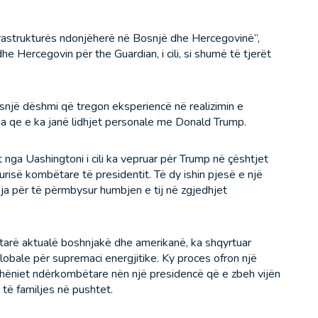
frastrukturës ndonjëherë në Bosnjë dhe Hercegovinë”,
he Hercegovin për the Guardian, i cili, si shumë të tjerët
asnjë dëshmi që tregon eksperiencë në realizimin e
sia qe e ka janë lidhjet personale me Donald Trump.
ga Uashingtoni i cili ka vepruar për Trump në çështjet
 sigurisë kombëtare të presidentit. Të dy ishin pjesë e një
ja për të përmbysur humbjen e tij në zgjedhjet
yrtarë aktualë boshnjakë dhe amerikanë, ka shqyrtuar
lobale për supremaci energjitike. Ky proces ofron një
hëniet ndërkombëtare nën një presidencë që e zbeh vijën
 të familjes në pushtet.