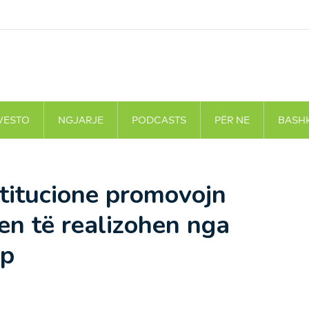
VESTO
NGJARJE
PODCASTS
PËR NE
BASH
stitucione promovojn
iten të realizohen nga
mp