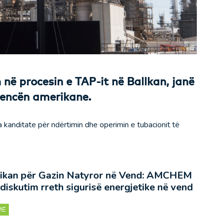
 në procesin e TAP-it në Ballkan, janë
idencën amerikane.
kanditate për ndërtimin dhe operimin e tubacionit të
ikan për Gazin Natyror në Vend: AMCHEM
diskutim rreth sigurisë energjetike në vend
MË