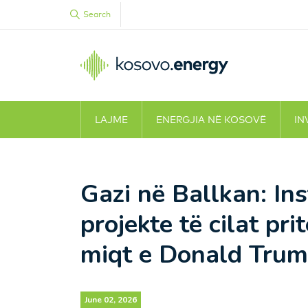
Search
LAJME
ENERGJIA NË KOSOVË
IN
Gazi në Ballkan: In
projekte të cilat pr
miqt e Donald Tru
June 02, 2026