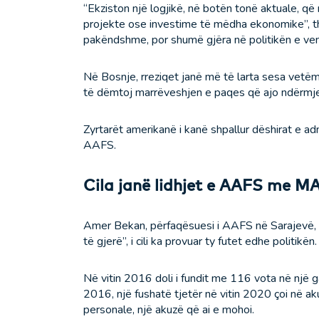
“Ekziston një logjikë, në botën tonë aktuale, që
projekte ose investime të mëdha ekonomike”, thot
pakëndshme, por shumë gjëra në politikën e ven
Në Bosnje, rreziqet janë më të larta sesa vet
të dëmtoj marrëveshjen e paqes që ajo ndërmje
Zyrtarët amerikanë i kanë shpallur dëshirat e ad
AAFS.
Cila janë lidhjet e AAFS me 
Amer Bekan, përfaqësuesi i AAFS në Sarajevë, i
të gjerë”, i cili ka provuar ty futet edhe politikën.
Në vitin 2016 doli i fundit me 116 vota në një g
2016, një fushatë tjetër në vitin 2020 çoi në ak
personale, një akuzë që ai e mohoi.