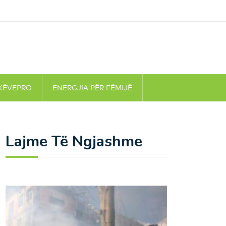
KËVEPRO
ENERGJIA PËR FËMIJË
Lajme Të Ngjashme