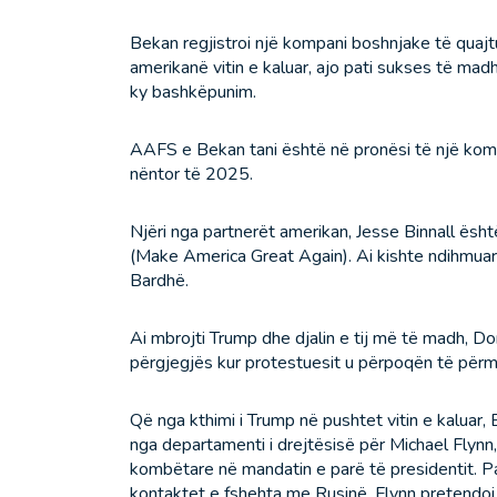
Bekan regjistroi një kompani boshnjake të quajtu
amerikanë vitin e kaluar, ajo pati sukses të madh
ky bashkëpunim.
AAFS e Bekan tani është në pronësi të një komp
nëntor të 2025.
Njëri nga partnerët amerikan, Jesse Binnall ës
(Make America Great Again). Ai kishte ndihmuar
Bardhë.
Ai mbrojti Trump dhe djalin e tij më të madh, Do
përgjegjës kur protestuesit u përpoqën të përmb
Që nga kthimi i Trump në pushtet vitin e kaluar, B
nga departamenti i drejtësisë për Michael Flynn, i 
kombëtare në mandatin e parë të presidentit. Pa
kontaktet e fshehta me Rusinë, Flynn pretendoi