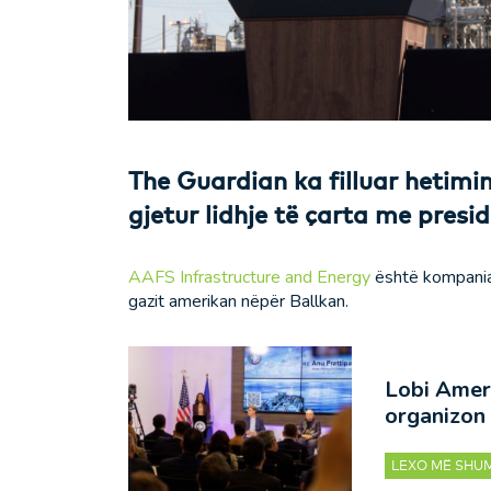
The Guardian ka filluar hetimin
gjetur lidhje të çarta me pres
AAFS Infrastructure and Energy
është kompania 
gazit amerikan nëpër Ballkan.
Lobi Amer
organizon 
LEXO MË SHU