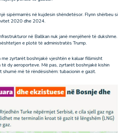
, një sipërmarrës në kujdesin shëndetësor. Flynn shërbeu si
ë vitet 2020 dhe 2024.
 infrastrukturor në Ballkan nuk janë menjëherë të dukshme.
bështetjen e plotë të administratës Trump.
n me zyrtarët boshnjakë vjeshtën e kaluar fillimisht
sh të dy aeroporteve. Më pas, zyrtarët boshnjakë kishin
t shumë më të rëndësishëm: tubacionin e gazit.