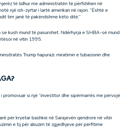
 njerëz të lidhur me administratën të përfshihen në
ë një ish-zyrtar i lartë amerikan në rajon. “Është e
dit tim janë të pakëndshme këto ditë.”
ëm se kush mund të pasurohet. Ndërhyrja e SHBA-së mund
tësoi në vitin 1995.
minsitratës Trump hapurazi: miratimin e tubacionin dhe
MAGA?
 promovuar si një “investitor dhe sipërmarrës me përvojë
arë për kryetar bashkie në Sarajevën qendrore në vitin
uzimin e tij për abuzim të zgjedhjeve për përfitime