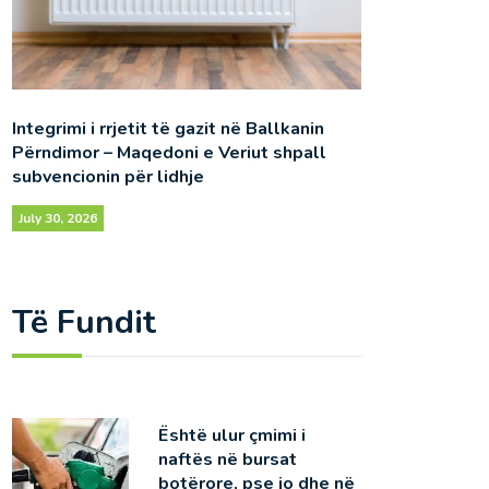
Integrimi i rrjetit të gazit në Ballkanin
Përndimor – Maqedoni e Veriut shpall
subvencionin për lidhje
July 30, 2026
Të Fundit
Është ulur çmimi i
naftës në bursat
botërore, pse jo dhe në