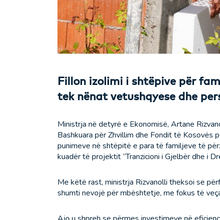
Fillon izolimi i shtëpive për fa
tek nënat vetushqyese dhe per
Ministrja në detyrë e Ekonomisë, Artane Rizva
Bashkuara për Zhvillim dhe Fondit të Kosovës për
punimeve në shtëpitë e para të familjeve të përz
kuadër të projektit “Tranzicioni i Gjelbër dhe i D
Me këtë rast, ministrja Rizvanolli theksoi se pë
shumti nevojë për mbështetje, me fokus të veça
Ajo u shpreh se përmes investimeve në efiçiencë