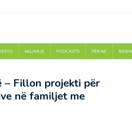
VESTO
NGJARJE
PODCASTS
PËR NE
BASH
 – Fillon projekti për
ve në familjet me