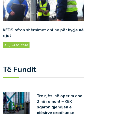
KEDS ofron shërbimet online për kyçje në
rrjet
August 06, 2026
Të Fundit
Tre njësi në operim dhe
2 në remont – KEK
sqaron gjendjen e
njësirve prodhuese