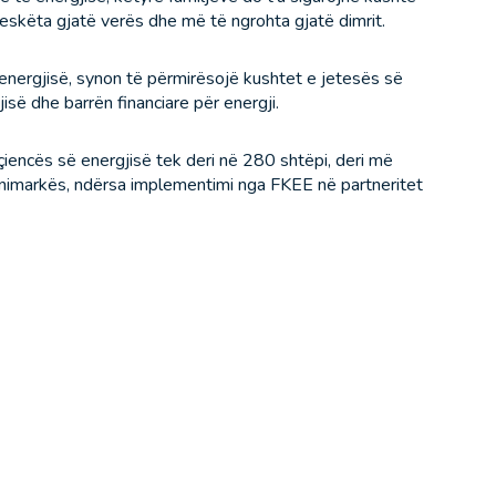
skëta gjatë verës dhe më të ngrohta gjatë dimrit.
energjisë, synon të përmirësojë kushtet e jetesës së
isë dhe barrën financiare për energji.
iencës së energjisë tek deri në 280 shtëpi, deri më
imarkës, ndërsa implementimi nga FKEE në partneritet