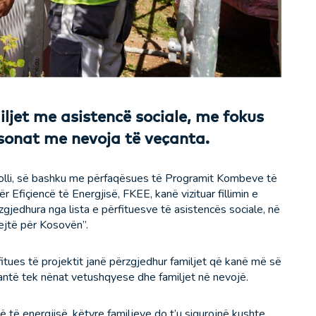
miljet me asistencë sociale, me fokus
sonat me nevoja të veçanta.
nolli, së bashku me përfaqësues të Programit Kombeve të
 Efiçiencë të Energjisë, FKEE, kanë vizituar fillimin e
gjedhura nga lista e përfituesve të asistencës sociale, në
rejtë për Kosovën”.
rfitues të projektit janë përzgjedhur familjet që kanë më së
ntë tek nënat vetushqyese dhe familjet në nevojë.
 të energjisë, këtyre familjeve do t’u sigurojnë kushte