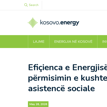
Search
LAJME
ENERGJIA NË KOSOVË
IN
Efiçienca e Energjisë
përmisimin e kushte
asistencë sociale
May 26, 2026