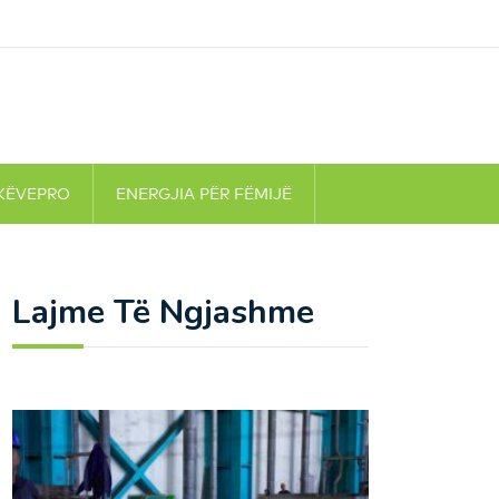
KËVEPRO
ENERGJIA PËR FËMIJË
Lajme Të Ngjashme