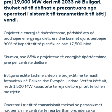
prej 19,000 MW deri më 2033 në Bullgari,
thuhet në të dhënat e prezantuara nga
operatori i sistemit të transmetimit të këtij
vendi.
Objektet e energjisë ripërtëritshme, përfshirë ato që
prodhojnë energji nga dielli, era dhe burimet ujore, përbëjnë
90% të kapacitetit të planifikuar, ose 17,500 MW.
Shumica, ose 85% e projekteve të energjisë ripërtëritshme,
janë për centrale diellore.
Bullgaria është tashmë shtëpia e projektit më të madh
fotovoltaik në Ballkan dhe Evropën Lindore. Vetëm këtë vit,
rreth 1,500 MW kapacitete të reja diellore pritet të lidhen
me rrjetin.
Operatori i rrjetit të transmisionit theksoi se parashikimet
nuk përfshijnë centrale të reja bërthamore, ndërsa ka