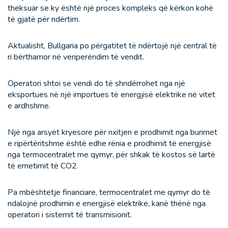
theksuar se ky është një proces kompleks që kërkon kohë
të gjatë për ndërtim.
Aktualisht, Bullgaria po përgatitet të ndërtojë një central të
ri bërthamor në veriperëndim të vendit.
Operatori shtoi se vendi do të shndërrohet nga një
eksportues në një importues të energjisë elektrike në vitet
e ardhshme.
Një nga arsyet kryesore për nxitjen e prodhimit nga burimet
e ripërtëritshme është edhe rënia e prodhimit të energjisë
nga termocentralet me qymyr, për shkak të kostos së lartë
të emetimit të CO2.
Pa mbështetje financiare, termocentralet me qymyr do të
ndalojnë prodhimin e energjisë elektrike, kanë thënë nga
operatori i sistemit të transmisionit.