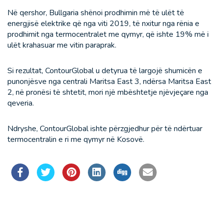
Në qershor, Bullgaria shënoi prodhimin më të ulët të
energjisë elektrike që nga viti 2019, të nxitur nga rënia e
prodhimit nga termocentralet me qymyr, që ishte 19% më i
ulët krahasuar me vitin paraprak.
Si rezultat, ContourGlobal u detyrua të largojë shumicën e
punonjësve nga centrali Maritsa East 3, ndërsa Maritsa East
2, në pronësi të shtetit, mori një mbështetje njëvjeçare nga
qeveria.
Ndryshe, ContourGlobal ishte përzgjedhur për të ndërtuar
termocentralin e ri me qymyr në Kosovë.