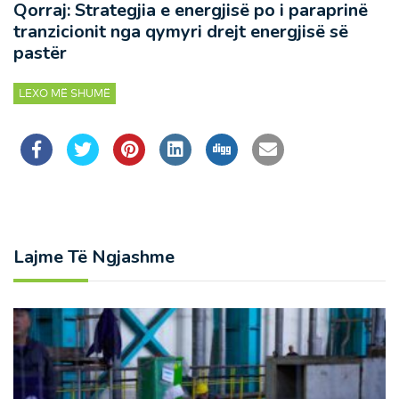
Qorraj: Strategjia e energjisë po i paraprinë
tranzicionit nga qymyri drejt energjisë së
pastër
LEXO MË SHUMË
Lajme Të Ngjashme