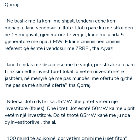
Qorraj.
“Ne bashk me ta kemi me shpall tenderin edhe kemi
menagju. Janë vendosur tri llote. Lloti i parë ka me shku deri
në 15 megavat, gjeneratorë të vegjël, kanë me u nda 5
gjeneratorë me nga 3 MW. E kanë cmimin nën cmimin
referent që është i vendosur me ZRRE”, tha Ajvazi.
“Janë të ndara në disa pjesë më të vogla, për shkak se duam
t’i nxisim edhe investitorët lokal jo vetëm investitorët e
jashtëm, në mënyrë që me pas mundësi me ofertu të gjithë
me pas sa më shumë oferta”, tha Qorraj.
“Ndërsa, lloti i dytë i ka 35MW dhe pritet vetëm një
investitorë (fitues). Dhe i treti llot është 50MW ka me u prit
vetëm një investitorë. Do të thotë 85MW kanë me ju nda
dy investitorëve”, tha ai.
“100 mund të aplikojnë, por vetëm cmimi më i ulët fiton”,