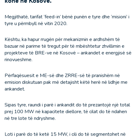
kohë në Kosovë.
Megjithatë, tarifat ‘feed-in’ bënë punën e tyre dhe ‘misioni’ i
tyre u përmbyll në vitin 2020.
Kështu, ka hapur rrugën për mekanizmin e ardhshëm të
bazuar në parime të tregut për të mbështetur zhvillimin e
projekteve të BRE-ve në Kosovë – ankandet e energjisë së
rinovueshme.
Përfaqësuesit e ME-së dhe ZRRE-së të pranishëm në
emision diskutuan pak më detajisht këtë herë në lidhje me
ankandet.
Sipas tyre, raundi i parë i ankandit do të prezantojë një total
prej 100 MW në kapacitete diellore, të cilat do të ndahen
në tre lote të ndryshme.
Loti i parë do të ketë 15 MW, i cili do të segmentohet në