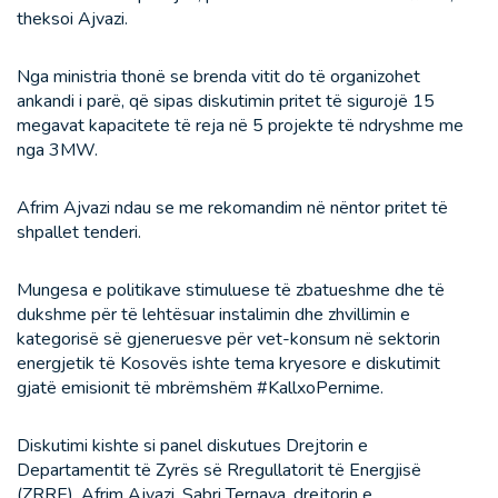
theksoi Ajvazi.
Nga ministria thonë se brenda vitit do të organizohet
ankandi i parë, që sipas diskutimin pritet të sigurojë 15
megavat kapacitete të reja në 5 projekte të ndryshme me
nga 3MW.
Afrim Ajvazi ndau se me rekomandim në nëntor pritet të
shpallet tenderi.
Mungesa e politikave stimuluese të zbatueshme dhe të
dukshme për të lehtësuar instalimin dhe zhvillimin e
kategorisë së gjeneruesve për vet-konsum në sektorin
energjetik të Kosovës ishte tema kryesore e diskutimit
gjatë emisionit të mbrëmshëm #KallxoPernime.
Diskutimi kishte si panel diskutues Drejtorin e
Departamentit të Zyrës së Rregullatorit të Energjisë
(ZRRE), Afrim Ajvazi, Sabri Ternava, drejtorin e