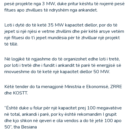
pesë projekte nga 3 MW, duke pritur kështu të nxjerrë pesë
fitues apo zhvillues të ndryshëm nga ankandet.
Loti i dytë do të ketë 35 MW kapacitet diellor, por do të
jepet si një njësi e vetme zhvillimi dhe për këtë arsye vetëm
një fituesi do t’i jepet mundësia për të zhvilluar një projekt
të tillë.
Në logjikë të ngjashme do të organizohet edhe loti i tretë,
por loti i tretë dhe i fundit i ankandit të parë të energjisë së
rinovueshme do të ketë një kapacitet diellor 50 MW.
Këtë tender do ta menagjonë Ministria e Ekonomisë, ZRRE
dhe KOSTT.
“Është duke u folur për një kapacitet prej 100 megavatëve
në total, ankandi i parë, por ky është rekomandim I grupit
dhe kjo shkon në qeveri e cila vendos a do të jetë 100 apo
50”, tha Besiana