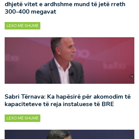
dhjetë vitet e ardhshme mund të jetë rreth
300-400 megavat
LEXO MË SHUMË
Sabri Tërnava: Ka hapësirë për akomodim të
kapaciteteve të reja instaluese të BRE
LEXO MË SHUMË