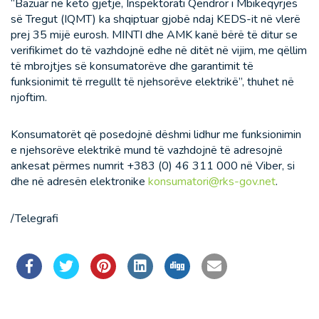
“Bazuar në këto gjetje, Inspektorati Qendror i Mbikëqyrjes
së Tregut (IQMT) ka shqiptuar gjobë ndaj KEDS-it në vlerë
prej 35 mijë eurosh. MINTI dhe AMK kanë bërë të ditur se
verifikimet do të vazhdojnë edhe në ditët në vijim, me qëllim
të mbrojtjes së konsumatorëve dhe garantimit të
funksionimit të rregullt të njehsorëve elektrikë”, thuhet në
njoftim.
Konsumatorët që posedojnë dëshmi lidhur me funksionimin
e njehsorëve elektrikë mund të vazhdojnë të adresojnë
ankesat përmes numrit +383 (0) 46 311 000 në Viber, si
dhe në adresën elektronike
konsumatori@rks-gov.net
.
/Telegrafi