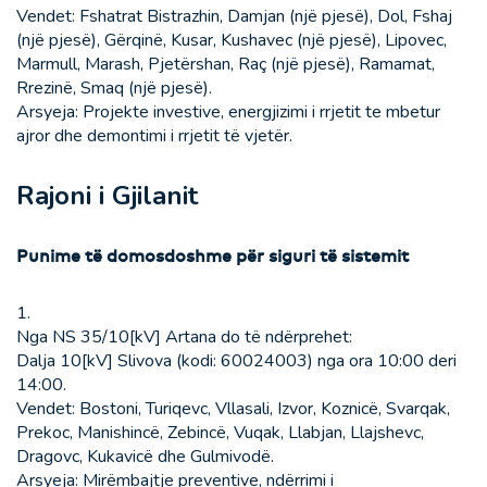
Vendet: Fshatrat Bistrazhin, Damjan (një pjesë), Dol, Fshaj
(një pjesë), Gërqinë, Kusar, Kushavec (një pjesë), Lipovec,
Marmull, Marash, Pjetërshan, Raç (një pjesë), Ramamat,
Rrezinë, Smaq (një pjesë).
Arsyeja: Projekte investive, energjizimi i rrjetit te mbetur
ajror dhe demontimi i rrjetit të vjetër.
Rajoni i Gjilanit
Punime të domosdoshme për siguri të sistemit
1.
Nga NS 35/10[kV] Artana do të ndërprehet:
Dalja 10[kV] Slivova (kodi: 60024003) nga ora 10:00 deri
14:00.
Vendet: Bostoni, Turiqevc, Vllasali, Izvor, Koznicë, Svarqak,
Prekoc, Manishincë, Zebincë, Vuqak, Llabjan, Llajshevc,
Dragovc, Kukavicë dhe Gulmivodë.
Arsyeja: Mirëmbajtje preventive, ndërrimi i