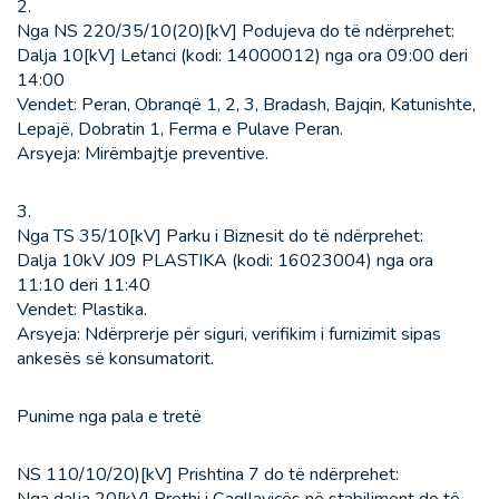
2.
Nga NS 220/35/10(20)[kV] Podujeva do të ndërprehet:
Dalja 10[kV] Letanci (kodi: 14000012) nga ora 09:00 deri
14:00
Vendet: Peran, Obranqë 1, 2, 3, Bradash, Bajqin, Katunishte,
Lepajë, Dobratin 1, Ferma e Pulave Peran.
Arsyeja: Mirëmbajtje preventive.
3.
Nga TS 35/10[kV] Parku i Biznesit do të ndërprehet:
Dalja 10kV J09 PLASTIKA (kodi: 16023004) nga ora
11:10 deri 11:40
Vendet: Plastika.
Arsyeja: Ndërprerje për siguri, verifikim i furnizimit sipas
ankesës së konsumatorit.
Punime nga pala e tretë
NS 110/10/20)[kV] Prishtina 7 do të ndërprehet: