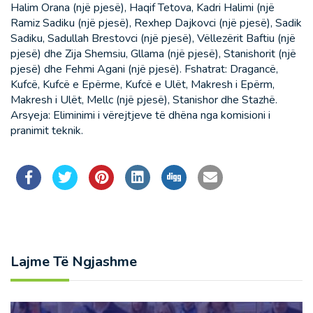
Halim Orana (një pjesë), Haqif Tetova, Kadri Halimi (një
Ramiz Sadiku (një pjesë), Rexhep Dajkovci (një pjesë), Sadik
Sadiku, Sadullah Brestovci (një pjesë), Vëllezërit Baftiu (një
pjesë) dhe Zija Shemsiu, Gllama (një pjesë), Stanishorit (një
pjesë) dhe Fehmi Agani (një pjesë). Fshatrat: Dragancë,
Kufcë, Kufcë e Epërme, Kufcë e Ulët, Makresh i Epërm,
Makresh i Ulët, Mellc (një pjesë), Stanishor dhe Stazhë.
Arsyeja: Eliminimi i vërejtjeve të dhëna nga komisioni i
pranimit teknik.
Lajme Të Ngjashme