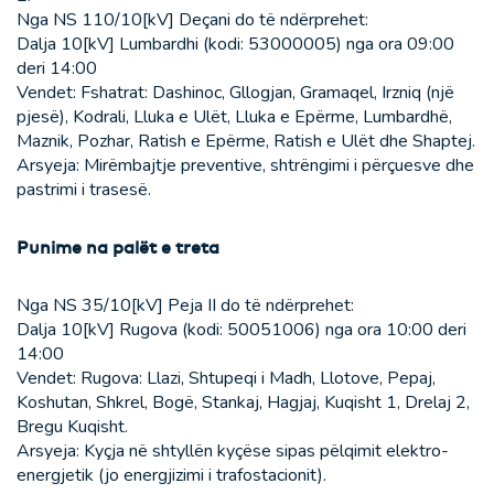
Nga NS 110/10[kV] Deçani do të ndërprehet:
Dalja 10[kV] Lumbardhi (kodi: 53000005) nga ora 09:00
deri 14:00
Vendet: Fshatrat: Dashinoc, Gllogjan, Gramaqel, Irzniq (një
pjesë), Kodrali, Lluka e Ulët, Lluka e Epërme, Lumbardhë,
Maznik, Pozhar, Ratish e Epërme, Ratish e Ulët dhe Shaptej.
Arsyeja: Mirëmbajtje preventive, shtrëngimi i përçuesve dhe
pastrimi i trasesë.
Punime na palët e treta
Nga NS 35/10[kV] Peja II do të ndërprehet:
Dalja 10[kV] Rugova (kodi: 50051006) nga ora 10:00 deri
14:00
Vendet: Rugova: Llazi, Shtupeqi i Madh, Llotove, Pepaj,
Koshutan, Shkrel, Bogë, Stankaj, Hagjaj, Kuqisht 1, Drelaj 2,
Bregu Kuqisht.
Arsyeja: Kyçja në shtyllën kyçëse sipas pëlqimit elektro-
energjetik (jo energjizimi i trafostacionit).