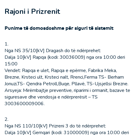
Rajoni i Prizrenit
Punime të domosdoshme për siguri të sistemit
1.
Nga NS 35/10[kV] Dragash do të ndërprehet:
Dalja 10[kV] Rapqa (kodi: 30036009) nga ora 10:00 deri
15:00
Vendet: Rapqa e ulet, Rapqa e epërme, Fabrika Meka,
Brezne, Krsteci ult, Krsteci nalt, Rrenci,Ferma TS- Berham
Jonuzi,TS- Qendra Petroll,Buqe, Pllavë, TS-Ujsjellsi Brezne.
Arsyeja: Mirëmbajtje preventive, riparimi i ormanit, bazave te
siguresave dhe vendosja e ndërprerësit – TS
3003600009006.
2.
Nga NS 110/10[kV] Prizreni 3 do të ndërprehet:
Dalja 10[kV] Gernqari (kodi: 31000009) nga ora 10:00 deri