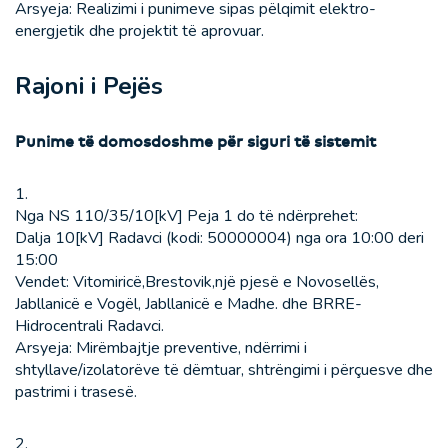
Arsyeja: Realizimi i punimeve sipas pëlqimit elektro-
energjetik dhe projektit të aprovuar.
Rajoni i Pejës
Punime të domosdoshme për siguri të sistemit
1.
Nga NS 110/35/10[kV] Peja 1 do të ndërprehet:
Dalja 10[kV] Radavci (kodi: 50000004) nga ora 10:00 deri
15:00
Vendet: Vitomiricë,Brestovik,një pjesë e Novosellës,
Jabllanicë e Vogël, Jabllanicë e Madhe. dhe BRRE-
Hidrocentrali Radavci.
Arsyeja: Mirëmbajtje preventive, ndërrimi i
shtyllave/izolatorëve të dëmtuar, shtrëngimi i përçuesve dhe
pastrimi i trasesë.
2.