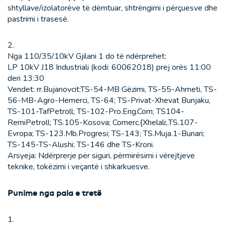
shtyllave/izolatorëve të dëmtuar, shtrëngimi i përçuesve dhe
pastrimi i trasesë.
2.
Nga 110/35/10kV Gjilani 1 do të ndërprehet:
LP 10kV J18 Industriali (kodi: 60062018) prej orës 11:00
deri 13:30
Vendet: rr.Bujanovcit:TS-54-MB Gëzimi, TS-55-Ahmeti, TS-
56-MB-Agro-Hemerci, TS-64; TS-Privat-Xhevat Bunjaku,
TS-101-TafPetroll; TS-102-Pro.Eng.Com; TS104-
RemiPetroll; TS.105-Kosova; Comerc.{Xhelali;.TS.107-
Evropa; TS-123.Mb.Progresi; TS-143; TS.Muja.1-Bunari;
TS-145-TS-Alushi; TS-146 dhe TS-Kroni.
Arsyeja: Ndërprerje për siguri, përmirësimi i vërejtjeve
teknike, tokëzimi i veçantë i shkarkuesve.
Punime nga pala e tretë
1.