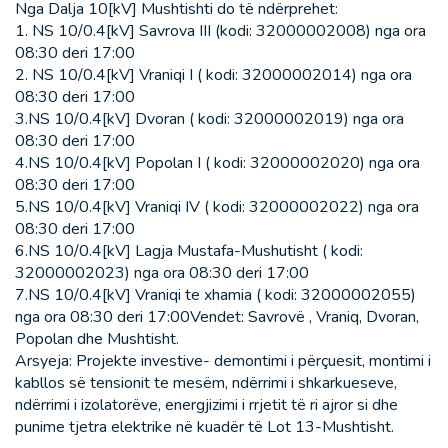
Nga Dalja 10[kV] Mushtishti do të ndërprehet:
1. NS 10/0.4[kV] Savrova III (kodi: 32000002008) nga ora
08:30 deri 17:00
2. NS 10/0.4[kV] Vraniqi I ( kodi: 32000002014) nga ora
08:30 deri 17:00
3.NS 10/0.4[kV] Dvoran ( kodi: 32000002019) nga ora
08:30 deri 17:00
4.NS 10/0.4[kV] Popolan I ( kodi: 32000002020) nga ora
08:30 deri 17:00
5.NS 10/0.4[kV] Vraniqi IV ( kodi: 32000002022) nga ora
08:30 deri 17:00
6.NS 10/0.4[kV] Lagja Mustafa-Mushutisht ( kodi:
32000002023) nga ora 08:30 deri 17:00
7.NS 10/0.4[kV] Vraniqi te xhamia ( kodi: 32000002055)
nga ora 08:30 deri 17:00Vendet: Savrovë , Vraniq, Dvoran,
Popolan dhe Mushtisht.
Arsyeja: Projekte investive- demontimi i përçuesit, montimi i
kabllos së tensionit te mesëm, ndërrimi i shkarkueseve,
ndërrimi i izolatorëve, energjizimi i rrjetit të ri ajror si dhe
punime tjetra elektrike në kuadër të Lot 13-Mushtisht.