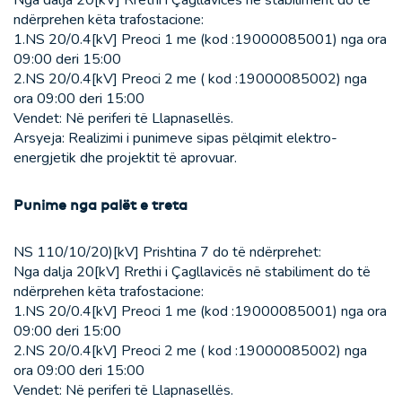
Nga dalja 20[kV] Rrethi i Çagllavicës në stabiliment do të
ndërprehen këta trafostacione:
1.NS 20/0.4[kV] Preoci 1 me (kod :19000085001) nga ora
09:00 deri 15:00
2.NS 20/0.4[kV] Preoci 2 me ( kod :19000085002) nga
ora 09:00 deri 15:00
Vendet: Në periferi të Llapnasellës.
Arsyeja: Realizimi i punimeve sipas pëlqimit elektro-
energjetik dhe projektit të aprovuar.
Punime nga palët e treta
NS 110/10/20)[kV] Prishtina 7 do të ndërprehet:
Nga dalja 20[kV] Rrethi i Çagllavicës në stabiliment do të
ndërprehen këta trafostacione:
1.NS 20/0.4[kV] Preoci 1 me (kod :19000085001) nga ora
09:00 deri 15:00
2.NS 20/0.4[kV] Preoci 2 me ( kod :19000085002) nga
ora 09:00 deri 15:00
Vendet: Në periferi të Llapnasellës.