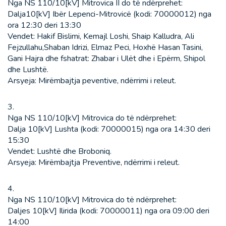
Nga NS 110/10[kV] Mitrovica II do të ndërprehet:
Dalja10[kV] Ibër Lepenci-Mitrovicë (kodi: 70000012) nga
ora 12:30 deri 13:30
Vendet: Hakif Bislimi, Kemajl Loshi, Shaip Kalludra, Ali
Fejzullahu,Shaban Idrizi, Elmaz Peci, Hoxhë Hasan Tasini,
Gani Hajra dhe fshatrat: Zhabar i Ulët dhe i Epërm, Shipol
dhe Lushtë.
Arsyeja: Mirëmbajtja peventive, ndërrimi i releut.
3.
Nga NS 110/10[kV] Mitrovica do të ndërprehet:
Dalja 10[kV] Lushta (kodi: 70000015) nga ora 14:30 deri
15:30
Vendet: Lushtë dhe Broboniq.
Arsyeja: Mirëmbajtja Preventive, ndërrimi i releut.
4.
Nga NS 110/10[kV] Mitrovica do të ndërprehet:
Daljes 10[kV] Ilirida (kodi: 70000011) nga ora 09:00 deri
14:00