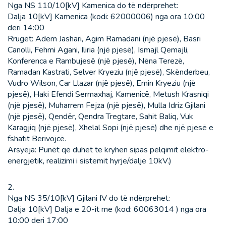
Nga NS 110/10[kV] Kamenica do të ndërprehet:
Dalja 10[kV] Kamenica (kodi: 62000006) nga ora 10:00
deri 14:00
Rrugët: Adem Jashari, Agim Ramadani (një pjesë), Basri
Canolli, Fehmi Agani, Iliria (një pjesë), Ismajl Qemajli,
Konferenca e Rambujesë (një pjesë), Nëna Terezë,
Ramadan Kastrati, Selver Kryeziu (një pjesë), Skënderbeu,
Vudro Wilson, Car Llazar (një pjesë), Emin Kryeziu (një
pjesë), Haki Efendi Sermaxhaj, Kamenicë, Metush Krasniqi
(një pjesë), Muharrem Fejza (një pjesë), Mulla Idriz Gjilani
(një pjesë), Qendër, Qendra Tregtare, Sahit Baliq, Vuk
Karagjiq (një pjesë), Xhelal Sopi (një pjesë) dhe një pjesë e
fshatit Berivojcë.
Arsyeja: Punët që duhet te kryhen sipas pëlqimit elektro-
energjetik, realizimi i sistemit hyrje/dalje 10kV.)
2.
Nga NS 35/10[kV] Gjilani IV do të ndërprehet:
Dalja 10[kV] Dalja e 20-it me (kod: 60063014 ) nga ora
10:00 deri 17:00