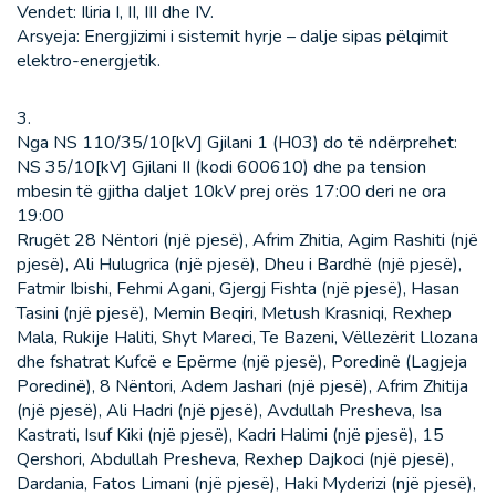
Vendet: Iliria I, II, III dhe IV.
Arsyeja: Energjizimi i sistemit hyrje – dalje sipas pëlqimit
elektro-energjetik.
3.
Nga NS 110/35/10[kV] Gjilani 1 (H03) do të ndërprehet:
NS 35/10[kV] Gjilani II (kodi 600610) dhe pa tension
mbesin të gjitha daljet 10kV prej orës 17:00 deri ne ora
19:00
Rrugët 28 Nëntori (një pjesë), Afrim Zhitia, Agim Rashiti (një
pjesë), Ali Hulugrica (një pjesë), Dheu i Bardhë (një pjesë),
Fatmir Ibishi, Fehmi Agani, Gjergj Fishta (një pjesë), Hasan
Tasini (një pjesë), Memin Beqiri, Metush Krasniqi, Rexhep
Mala, Rukije Haliti, Shyt Mareci, Te Bazeni, Vëllezërit Llozana
dhe fshatrat Kufcë e Epërme (një pjesë), Poredinë (Lagjeja
Poredinë), 8 Nëntori, Adem Jashari (një pjesë), Afrim Zhitija
(një pjesë), Ali Hadri (një pjesë), Avdullah Presheva, Isa
Kastrati, Isuf Kiki (një pjesë), Kadri Halimi (një pjesë), 15
Qershori, Abdullah Presheva, Rexhep Dajkoci (një pjesë),
Dardania, Fatos Limani (një pjesë), Haki Myderizi (një pjesë),