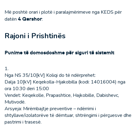
Më poshtë orari i plotë i paralajmërimeve nga KEDS për
datën
4 Qershor
:
Rajoni i Prishtinës
Punime të domosdoshme për siguri të sistemit
1.
Nga NS 35/10[kV] Koliqi do të ndërprehet:
Dalja 10[kV] Keqekolla-Hjakobilla (kodi: 14016004) nga
ora 10:30 deri 15:00
Vendet: Keqekolle, Prapashtice, Hajkobille, Dabishevc,
Mutivodë.
Arsyeja: Mirëmbajtje preventive – ndërrimi i
shtyllave/izolatorëve të dëmtuar, shtrëngimi i përçuesve dhe
pastrimi i trasesë.