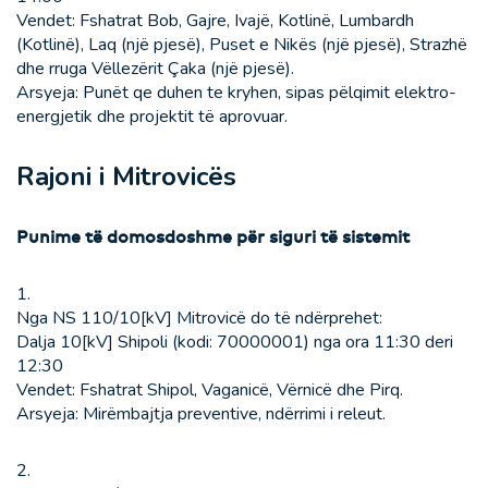
Vendet: Fshatrat Bob, Gajre, Ivajë, Kotlinë, Lumbardh
(Kotlinë), Laq (një pjesë), Puset e Nikës (një pjesë), Strazhë
dhe rruga Vëllezërit Çaka (një pjesë).
Arsyeja: Punët qe duhen te kryhen, sipas pëlqimit elektro-
energjetik dhe projektit të aprovuar.
Rajoni i Mitrovicës
Punime të domosdoshme për siguri të sistemit
1.
Nga NS 110/10[kV] Mitrovicë do të ndërprehet:
Dalja 10[kV] Shipoli (kodi: 70000001) nga ora 11:30 deri
12:30
Vendet: Fshatrat Shipol, Vaganicë, Vërnicë dhe Pirq.
Arsyeja: Mirëmbajtja preventive, ndërrimi i releut.
2.