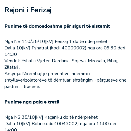
Rajoni i Ferizaj
Punime të domosdoshme për siguri të sistemit
Nga NS 110/35/10[kV] Ferizaj 1 do të ndërprehet:
Dalja 10[kV] Fshatrat (kodi: 40000002) nga ora 09:30 deri
14:30
Vendet: Fshati i Vjeter, Dardania, Sojeva, Mirosala, Bibaj,
Zllatari .
Arsyeja: Mirëmbajtje preventive, ndërrimi i
shtyllave/izolatorëve të dëmtuar, shtrëngimi i përçuesve dhe
pastrimi i trasesë.
Punime nga pala e tretë
Nga NS 35/10[kV] Kaçaniku do të ndërprehet:
Dalja 10[kV] Bobi (kodi: 40043002) nga ora 11:00 deri
14:00