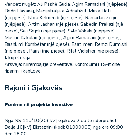
Vendet: rrugët: Ali Pashë Gucia, Agim Ramadani (njëpjesë),
Bedri Hasanaj, Magjistralja e Adriatikut, Musa Hoti
(njëpjesë), Nora Kelmendi (një pjesë), Ramadan Zeqiri
(njëpjesë), Artim Jashari (një pjesë), Sabedin Prekazi (një
pjesë), Sali Sejdiu (një pjesë), Sylë Vokshi (njëpjesë),
Musino Kakulari (një pjesë), Agim Ramadani (një pjesë),
Bashkimi Kombëtar (një pjesë), Esat Imeri, Remzi Durmishi
(një pjesë), Parisi (një pjesë), Rifat Vidishiqi (një pjesë),
Jakup Ceraja.
Arsyeja: Mirëmbajtje preventive, Kontrollimi i TS-it dhe
riparimi i kabllove.
Rajoni i Gjakovës
Punime në projekte investive
Nga NS 110/10(20)[kV] Gjakova 2 do të ndërprehet:
Dalja 10[kV] Bistazhini (kodi: 81000005) nga ora 09:00
deri 18:00