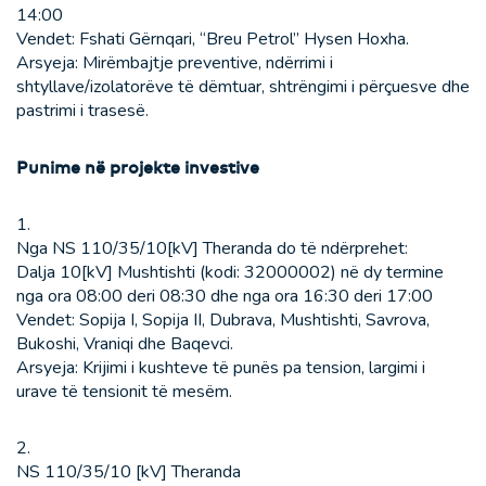
14:00
Vendet: Fshati Gërnqari, “Breu Petrol” Hysen Hoxha.
Arsyeja: Mirëmbajtje preventive, ndërrimi i
shtyllave/izolatorëve të dëmtuar, shtrëngimi i përçuesve dhe
pastrimi i trasesë.
Punime në projekte investive
1.
Nga NS 110/35/10[kV] Theranda do të ndërprehet:
Dalja 10[kV] Mushtishti (kodi: 32000002) në dy termine
nga ora 08:00 deri 08:30 dhe nga ora 16:30 deri 17:00
Vendet: Sopija I, Sopija II, Dubrava, Mushtishti, Savrova,
Bukoshi, Vraniqi dhe Baqevci.
Arsyeja: Krijimi i kushteve të punës pa tension, largimi i
urave të tensionit të mesëm.
2.
NS 110/35/10 [kV] Theranda