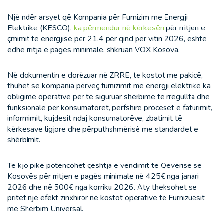
Një ndër arsyet që Kompania për Furnizim me Energji
Elektrike (KESCO),
ka përmendur në kërkesën
për rritjen e
çmimit të energjisë për 21.4 për qind për vitin 2026, është
edhe rritja e pagës minimale, shkruan VOX Kosova.
Në dokumentin e dorëzuar në ZRRE, te kostot me pakicë,
thuhet se kompania përveç furnizimit me energji elektrike ka
obligime operative për të siguruar shërbime të rregullta dhe
funksionale për konsumatorët, përfshirë proceset e faturimit,
informimit, kujdesit ndaj konsumatorëve, zbatimit të
kërkesave ligjore dhe përputhshmërisë me standardet e
shërbimit.
Te kjo pikë potencohet çështja e vendimit të Qeverisë së
Kosovës për rritjen e pagës minimale në 425€ nga janari
2026 dhe në 500€ nga korriku 2026. Aty theksohet se
pritet një efekt zinxhiror në kostot operative të Furnizuesit
me Shërbim Universal.