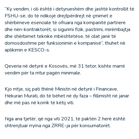
“Ky vendim, i cili është i detyrueshëm dhe jashtë kontrollit të
FSHU-së, do të ndikojë drejtpërdrejt në çmimet e
shërbimeve esenciale të ofruara nga kompanitë partnere
dhe nën-kontraktorët, si sigurimi fizik, pastrimi, mirëmbajtja
dhe shërbimet teknike mbështetëse, të cilat janë të
domosdoshme për funksionimin e kompanisë”, thuhet në
aplikimin e KESCO-s.
Qeveria në detyrë e Kosovës, më 31 tetor, kishte marrë
vendim për ta rritur pagën minimale.
Kjo rritje, siç pati thënë Ministri në detyrë i Financave,
Hekuran Murati, do të bëhet në dy faza – fillimisht në janar
dhe më pas në korrik të këtij viti.
Nga ana tjetër, që nga viti 2021, të paktën 2 herë është
shtrenjtuar rryma nga ZRRE-ja për konsumatorët.