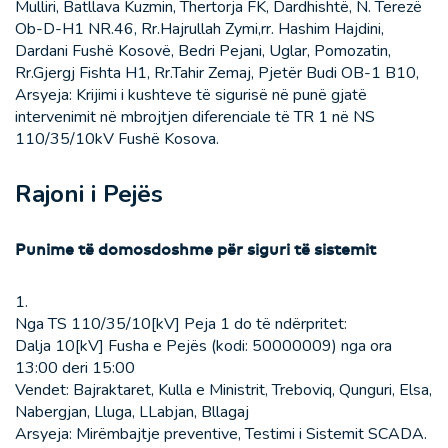
Mulliri, Batllava Kuzmin, Thertorja FK, Dardhishtë, N. Terezë
Ob-D-H1 NR.46, Rr.Hajrullah Zymi,rr. Hashim Hajdini,
Dardani Fushë Kosovë, Bedri Pejani, Uglar, Pomozatin,
Rr.Gjergj Fishta H1, Rr.Tahir Zemaj, Pjetër Budi OB-1 B10,
Arsyeja: Krijimi i kushteve të sigurisë në punë gjatë
intervenimit në mbrojtjen diferenciale të TR 1 në NS
110/35/10kV Fushë Kosova.
Rajoni i Pejës
Punime të domosdoshme për siguri të sistemit
1.
Nga TS 110/35/10[kV] Peja 1 do të ndërpritet:
Dalja 10[kV] Fusha e Pejës (kodi: 50000009) nga ora
13:00 deri 15:00
Vendet: Bajraktaret, Kulla e Ministrit, Treboviq, Qunguri, Elsa,
Nabergjan, Lluga, LLabjan, Bllagaj
Arsyeja: Mirëmbajtje preventive, Testimi i Sistemit SCADA.