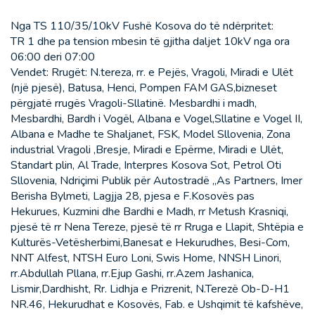
Nga TS 110/35/10kV Fushë Kosova do të ndërpritet:
TR 1 dhe pa tension mbesin të gjitha daljet 10kV nga ora
06:00 deri 07:00
Vendet: Rrugët: N.tereza, rr. e Pejës, Vragoli, Miradi e Ulët
(një pjesë), Batusa, Henci, Pompen FAM GAS,bizneset
përgjatë rrugës Vragoli-Sllatinë. Mesbardhi i madh,
Mesbardhi, Bardh i Vogël, Albana e Vogel,Sllatine e Vogel II,
Albana e Madhe te Shaljanet, FSK, Model Sllovenia, Zona
industrial Vragoli ,Bresje, Miradi e Epërme, Miradi e Ulët,
Standart plin, Al Trade, Interpres Kosova Sot, Petrol Oti
Sllovenia, Ndriçimi Publik për Autostradë ,,As Partners, Imer
Berisha Bylmeti, Lagjja 28, pjesa e F.Kosovës pas
Hekurues, Kuzmini dhe Bardhi e Madh, rr Metush Krasniqi,
pjesë të rr Nena Tereze, pjesë të rr Rruga e Llapit, Shtëpia e
Kulturës-Vetësherbimi,Banesat e Hekurudhes, Besi-Com,
NNT Alfest, NTSH Euro Loni, Swis Home, NNSH Linori,
rr.Abdullah Pllana, rr.Ejup Gashi, rr.Azem Jashanica,
Lismir,Dardhisht, Rr. Lidhja e Prizrenit, N.Terezë Ob-D-H1
NR.46, Hekurudhat e Kosovës, Fab. e Ushqimit të kafshëve,