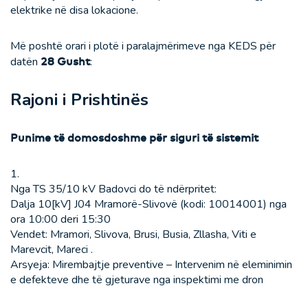
elektrike në disa lokacione.
Më poshtë orari i plotë i paralajmërimeve nga KEDS për
datën
28 Gusht
:
Rajoni i Prishtinës
Punime të domosdoshme për siguri të sistemit
1.
Nga TS 35/10 kV Badovci do të ndërpritet:
Dalja 10[kV] J04 Mramorë-Slivovë (kodi: 10014001) nga
ora 10:00 deri 15:30
Vendet: Mramori, Slivova, Brusi, Busia, Zllasha, Viti e
Marevcit, Mareci .
Arsyeja: Mirembajtje preventive – Intervenim në eleminimin
e defekteve dhe të gjeturave nga inspektimi me dron