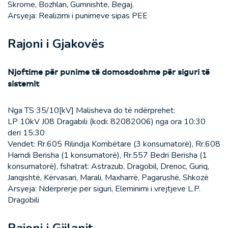
Skrome, Bozhlan, Gumnishte, Begaj.
Arsyeja: Realizimi i punimeve sipas PEE
Rajoni i Gjakovës
Njoftime për punime të domosdoshme për siguri të
sistemit
Nga TS 35/10[kV] Malisheva do të ndërprehet:
LP 10kV J08 Dragabili (kodi: 82082006) nga ora 10:30
deri 15:30
Vendet: Rr.605 Rilindja Kombëtare (3 konsumatorë), Rr.608
Hamdi Berisha (1 konsumatorë), Rr.557 Bedri Berisha (1
konsumatorë), fshatrat: Astrazub, Dragobil, Drenoc, Guriq,
Janqishtë, Kërvasari, Marali, Maxharrë, Pagarushë, Shkozë
Arsyeja: Ndërprerje per siguri, Eleminimi i vrejtjeve L.P.
Dragobili