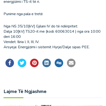
energjizimi i TS-it të ri.
Punime nga pala e tretë
Nga NS 35/10[kV] Gjilani IV do të ndërpritet:
Dalja 10[kV] TS20-it me (kodi: 60063014 ) nga ora 10:00
deri 16:00
Vendet: Iliria I, II, III, IV.
Arsyeja: Energjizimi i sistemit Hyrje/Dalje sipas PEE.
Lajme Të Ngjashme