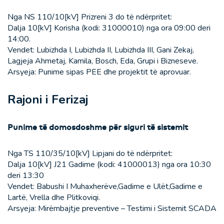
Nga NS 110/10[kV] Prizreni 3 do të ndërpritet:
Dalja 10[kV] Korisha (kodi: 31000010) nga ora 09:00 deri
14:00.
Vendet: Lubizhda I, Lubizhda II, Lubizhda III, Gani Zekaj,
Lagjeja Ahmetaj, Kamila, Bosch, Eda, Grupi i Bizneseve.
Arsyeja: Punime sipas PEE dhe projektit të aprovuar.
Rajoni i Ferizaj
Punime të domosdoshme për siguri të sistemit
Nga TS 110/35/10[kV] Lipjani do të ndërpritet:
Dalja 10[kV] J21 Gadime (kodi: 41000013) nga ora 10:30
deri 13:30
Vendet: Babushi I Muhaxherëve,Gadime e Ulët,Gadime e
Lartë, Vrella dhe Plitkoviqi.
Arsyeja: Mirëmbajtje preventive – Testimi i Sistemit SCADA