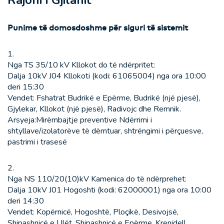
Rajoni i Gjilanit
Punime të domosdoshme për siguri të sistemit
1.
Nga TS 35/10 kV Kllokot do të ndërpritet:
Dalja 10kV J04 Kllokoti (kodi: 61065004) nga ora 10:00
deri 15:30
Vendet: Fshatrat Budrikë e Epërme, Budrikë (një pjesë),
Gjylekar, Kllokot (një pjesë), Radivojc dhe Remnik.
Arsyeja:Mirëmbajtje preventive Ndërrimi i
shtyllave/izolatorëve të dëmtuar, shtrëngimi i përçuesve,
pastrimi i trasesë
2.
Nga NS 110/20(10)kV Kamenica do të ndërprehet:
Dalja 10kV J01 Hogoshti (kodi: 62000001) nga ora 10:00
deri 14:30
Vendet: Kopërnicë, Hogoshtë, Ploçikë, Desivojsë,
Shipashnicë e Ulët, Shipashnicë e Epërme, Krenidell