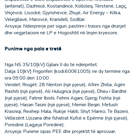
(antenat), Dazhnicë, Kostandincë, Kolloleq, Tërstenë, Laçiç,
Vriçevcë, Lisockë, Gjyrishevcë, Zhujë, Air Energy – Kitka,
Velegllavë, Marovcë, Kranidell, Sodllar.
Arsyeja: Nderprerje per siguri, pastrim i trases nga drunjet
dhe vegjetacioni në LP e Hogoshtit në linjën kryesore.
Punime nga pala e tretë
Nga NS 35/10[kV] Gjilani II do të ndërpritet:
Dalja 10[kV] Frigoriferi (kodi:60061005) ne dy termine nga
ora 09:00 deri 10:00
Vendet: Rrugët: 28 Nëntori (një pjesë), Afrim Zhitia, Agim
Rashiti (një pjesë), Ali Hulugrica (një pjesë), Dheu i Bardhë
(një pjesë), Fatmir Ibishi, Fehmi Agani, Gjergj Fishta (një
pjesë), Hasan Tasini (një pjesë), Memin Beqiri, Metush
Krasniqi, Rexhep Mala, Rukije Haliti, Shyt Mareci, Te Bazeni,
Vëllezërit Llozana dhe fshatrat Kufcë e Epërme (një pjesë),
Poredinë (Lagjeja Poredinë).
Arsyeja: Punime sipas PEE dhe projektit të aprovuar,