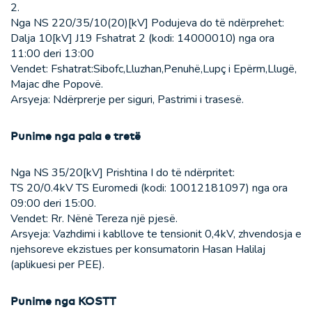
2.
Nga NS 220/35/10(20)[kV] Podujeva do të ndërprehet:
Dalja 10[kV] J19 Fshatrat 2 (kodi: 14000010) nga ora
11:00 deri 13:00
Vendet: Fshatrat:Sibofc,Lluzhan,Penuhë,Lupç i Epërm,Llugë,
Majac dhe Popovë.
Arsyeja: Ndërprerje per siguri, Pastrimi i trasesë.
Punime nga pala e tretë
Nga NS 35/20[kV] Prishtina I do të ndërpritet:
TS 20/0.4kV TS Euromedi (kodi: 10012181097) nga ora
09:00 deri 15:00.
Vendet: Rr. Nënë Tereza një pjesë.
Arsyeja: Vazhdimi i kabllove te tensionit 0,4kV, zhvendosja e
njehsoreve ekzistues per konsumatorin Hasan Halilaj
(aplikuesi per PEE).
Punime nga KOSTT