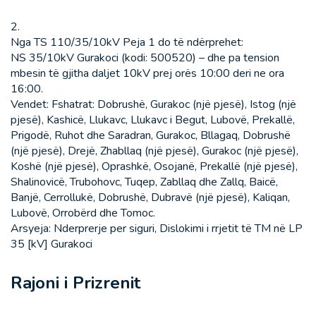
2.
Nga TS 110/35/10kV Peja 1 do të ndërprehet:
NS 35/10kV Gurakoci (kodi: 500520) – dhe pa tension
mbesin të gjitha daljet 10kV prej orës 10:00 deri ne ora
16:00.
Vendet: Fshatrat: Dobrushë, Gurakoc (një pjesë), Istog (një
pjesë), Kashicë, Llukavc, Llukavc i Begut, Lubovë, Prekallë,
Prigodë, Ruhot dhe Saradran, Gurakoc, Bllagaq, Dobrushë
(një pjesë), Drejë, Zhabllaq (një pjesë), Gurakoc (një pjesë),
Koshë (një pjesë), Oprashkë, Osojanë, Prekallë (një pjesë),
Shalinovicë, Trubohovc, Tuqep, Zabllaq dhe Zallq, Baicë,
Banjë, Cerrollukë, Dobrushë, Dubravë (një pjesë), Kaliqan,
Lubovë, Orrobërd dhe Tomoc.
Arsyeja: Nderprerje per siguri, Dislokimi i rrjetit të TM në LP
35 [kV] Gurakoci
Rajoni i Prizrenit