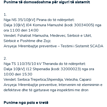
Punime të domosdoshme për siguri të sistemit
1.
Nga NS 35/10[kV] Pirana do të ndërpritet:
Dalja 10[kV] J04 Komuna Mamushë (kodi: 30034005) nga
ora 11:00 deri 14:00
Vendet: Fshatrat Mamusha, Medevec, Sërbicë e Ulët,
Sërbicë e Poshtme dhe Zojz.
Arsyeja: Mirembajtje preventive – Testimi i Sistemit SCADA
2.
Nga TS 110/35/10 kV Theranda do të ndërpritet:
Dalja 10[kV] J12 Shpenadia (kodi: 32000023) nga ora
10:00 deri 15:30
Vendet: Serbica Trepetica,Shpendija, Velezha, Caparci
Arsyeja: Mirembajtje preventive, Intervenim në eleminimin e
defekteve dhe të gjeturave nga inspektimi me dron
Punime nga pala e tretë