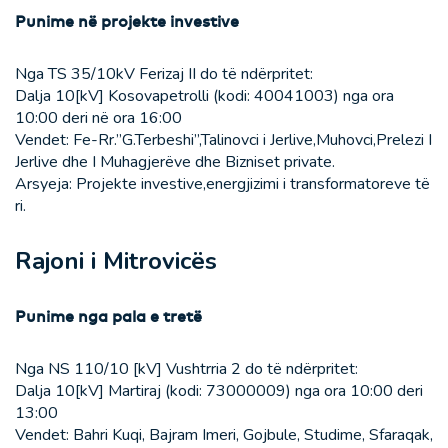
Punime në projekte investive
Nga TS 35/10kV Ferizaj II do të ndërpritet:
Dalja 10[kV] Kosovapetrolli (kodi: 40041003) nga ora
10:00 deri në ora 16:00
Vendet: Fe-Rr.”G.Terbeshi”,Talinovci i Jerlive,Muhovci,Prelezi I
Jerlive dhe I Muhagjerëve dhe Bizniset private.
Arsyeja: Projekte investive,energjizimi i transformatoreve të
ri.
Rajoni i Mitrovicës
Punime nga pala e tretë
Nga NS 110/10 [kV] Vushtrria 2 do të ndërpritet:
Dalja 10[kV] Martiraj (kodi: 73000009) nga ora 10:00 deri
13:00
Vendet: Bahri Kuqi, Bajram Imeri, Gojbule, Studime, Sfaraqak,