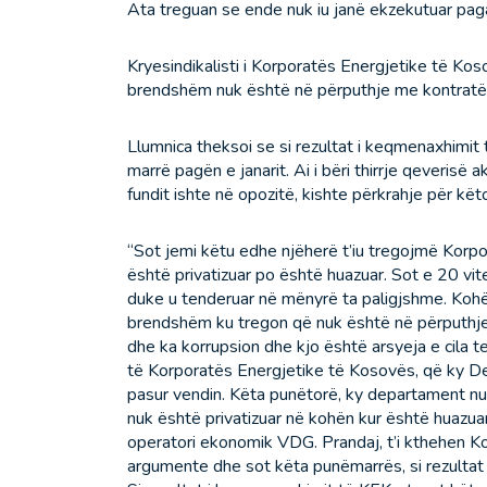
Ata treguan se ende nuk iu janë ekzekutuar pagat 
Kryesindikalisti i Korporatës Energjetike të Koso
brendshëm nuk është në përputhje me kontratën 
Llumnica theksoi se si rezultat i keqmenaxhimit 
marrë pagën e janarit. Ai i bëri thirrje qeverisë
fundit ishte në opozitë, kishte përkrahje për kët
“Sot jemi këtu edhe njëherë t’iu tregojmë Kor
është privatizuar po është huazuar. Sot e 20 v
duke u tenderuar në mënyrë ta paligjshme. Kohëv
brendshëm ku tregon që nuk është në përputhje
dhe ka korrupsion dhe kjo është arsyeja e cila 
të Korporatës Energjetike të Kosovës, që ky De
pasur vendin. Këta punëtorë, ky departament nu
nuk është privatizuar në kohën kur është huazua
operatori ekonomik VDG. Prandaj, t’i kthehen K
argumente dhe sot këta punëmarrës, si rezultat