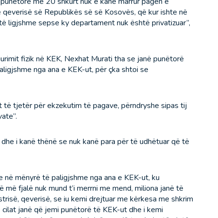
ta punëtorë me 20 shkurt nuk e kanë marrur pagën e
he qeverisë së Republikës së së Kosovës, që kur ishte në
 të ligjshme sepse ky departament nuk është privatizuar”,
urimit fizik në KEK, Nexhat Murati tha se janë punëtorë
aligjshme nga ana e KEK-ut, për çka shtoi se
jit të tjetër për ekzekutim të pagave, përndryshe sipas tij
ate”.
r dhe i kanë thënë se nuk kanë para për të udhëtuar që të
e në mënyrë të paligjshme nga ana e KEK-ut, ku
 më fjalë nuk mund t’i merrni me mend, miliona janë të
trisë, qeverisë, se iu kemi drejtuar me kërkesa me shkrim
 cilat janë që jemi punëtorë të KEK-ut dhe i kemi