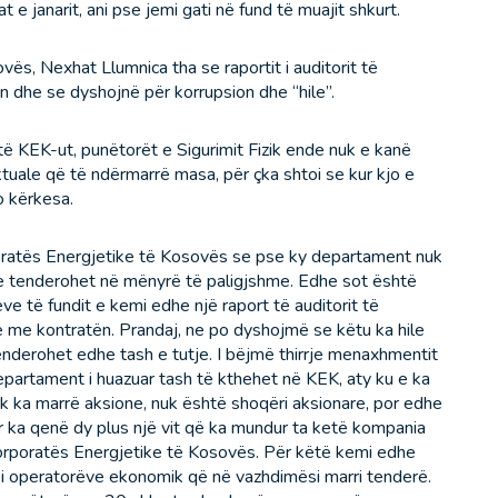
e janarit, ani pse jemi gati në fund të muajit shkurt.
vës, Nexhat Llumnica tha se raportit i auditorit të
dhe se dyshojnë për korrupsion dhe “hile”.
të KEK-ut, punëtorët e Sigurimit Fizik ende nuk e kanë
 aktuale që të ndërmarrë masa, për çka shtoi se kur kjo e
o kërkesa.
poratës Energjetike të Kosovës se pse ky departament nuk
ite tenderohet në mënyrë të paligjshme. Edhe sot është
e të fundit e kemi edhe një raport të auditorit të
 me kontratën. Prandaj, ne po dyshojmë se këtu ka hile
tenderohet edhe tash e tutje. I bëjmë thirrje menaxhmentit
partament i huazuar tash të kthehet në KEK, aty ku e ka
k ka marrë aksione, nuk është shoqëri aksionare, por edhe
r ka qenë dy plus një vit që ka mundur ta ketë kompania
orporatës Energjetike të Kosovës. Për këtë kemi edhe
 i operatorëve ekonomik që në vazhdimësi marri tenderë.