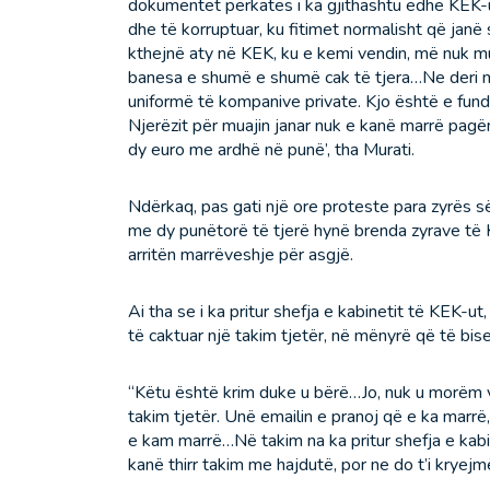
dokumentet përkatës i ka gjithashtu edhe KEK-u
dhe të korruptuar, ku fitimet normalisht që jan
kthejnë aty në KEK, ku e kemi vendin, më nuk m
banesa e shumë e shumë cak të tjera…Ne deri 
uniformë të kompanive private. Kjo është e fundi
Njerëzit për muajin janar nuk e kanë marrë pagë
dy euro me ardhë në punë’, tha Murati.
Ndërkaq, pas gati një ore proteste para zyrës s
me dy punëtorë të tjerë hynë brenda zyrave të K
arritën marrëveshje për asgjë.
Ai tha se i ka pritur shefja e kabinetit të KEK-ut
të caktuar një takim tjetër, në mënyrë që të bis
“Këtu është krim duke u bërë…Jo, nuk u morëm v
takim tjetër. Unë emailin e pranoj që e ka marrë,
e kam marrë…Në takim na ka pritur shefja e ka
kanë thirr takim me hajdutë, por ne do t’i kryejm