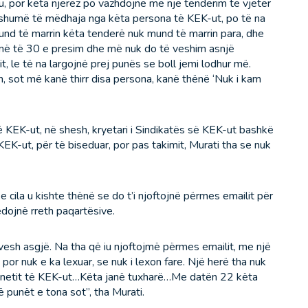
, por këta njerëz po vazhdojnë me një tenderim të vjetër
ë shumë të mëdhaja nga këta persona të KEK-ut, po të na
und të marrin këta tenderë nuk mund të marrin para, dhe
më të 30 e presim dhe më nuk do të veshim asnjë
t, le të na largojnë prej punës se boll jemi lodhur më.
n, sot më kanë thirr disa persona, kanë thënë ‘Nuk i kam
ë KEK-ut, në shesh, kryetari i Sindikatës së KEK-ut bashkë
EK-ut, për të biseduar, por pas takimit, Murati tha se nuk
, e cila u kishte thënë se do t’i njoftojnë përmes emailit për
edojnë rreth paqartësive.
esh asgjë. Na tha që iu njoftojmë përmes emailit, me një
 por nuk e ka lexuar, se nuk i lexon fare. Një herë tha nuk
binetit të KEK-ut…Këta janë tuxharë…Me datën 22 këta
ë punët e tona sot”, tha Murati.