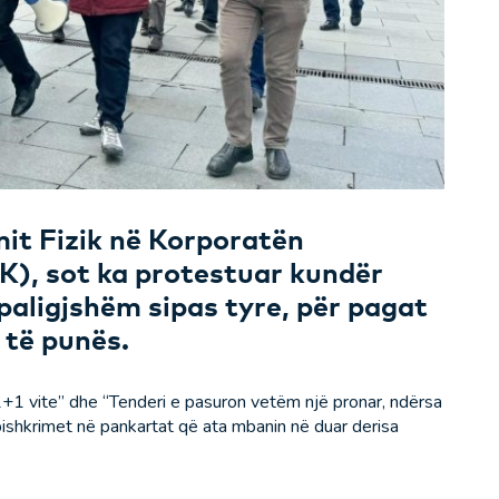
mit Fizik në Korporatën
K), sot ka protestuar kundër
paligjshëm sipas tyre, për pagat
 të punës.
 2+1 vite” dhe “Tenderi e pasuron vetëm një pronar, ndërsa
mbishkrimet në pankartat që ata mbanin në duar derisa