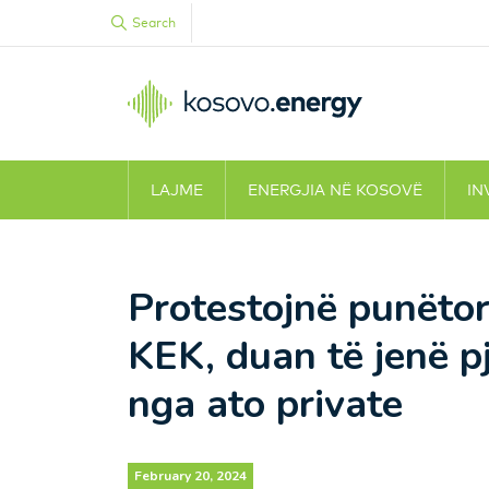
Search
LAJME
ENERGJIA NË KOSOVË
IN
Protestojnë punëtorë
KEK, duan të jenë p
nga ato private
February 20, 2024