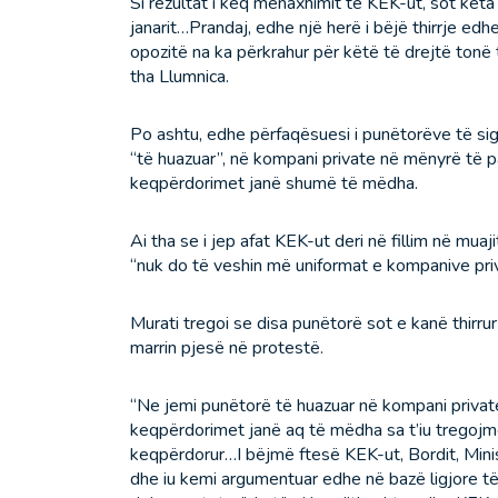
Si rezultat i keq menaxhimit të KEK-ut, sot kë
janarit…Prandaj, edhe një herë i bëjë thirrje ed
opozitë na ka përkrahur për këtë të drejtë tonë
tha Llumnica.
Po ashtu, edhe përfaqësuesi i punëtorëve të sig
“të huazuar”, në kompani private në mënyrë të p
keqpërdorimet janë shumë të mëdha.
Ai tha se i jep afat KEK-ut deri në fillim në mua
“nuk do të veshin më uniformat e kompanive priv
Murati tregoi se disa punëtorë sot e kanë thirru
marrin pjesë në protestë.
“Ne jemi punëtorë të huazuar në kompani privat
keqpërdorimet janë aq të mëdha sa t’iu tregojmë
keqpërdorur…I bëjmë ftesë KEK-ut, Bordit, Minis
dhe iu kemi argumentuar edhe në bazë ligjore të