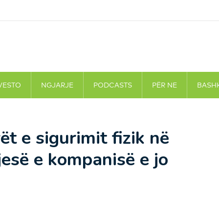
VESTO
NGJARJE
PODCASTS
PËR NE
BASH
t e sigurimit fizik në
jesë e kompanisë e jo