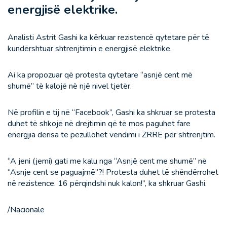
energjisë elektrike.
Analisti Astrit Gashi ka kërkuar rezistencë qytetare për të
kundërshtuar shtrenjtimin e energjisë elektrike.
Ai ka propozuar që protesta qytetare “asnjë cent më
shumë” të kalojë në një nivel tjetër.
Në profilin e tij në “Facebook”, Gashi ka shkruar se protesta
duhet të shkojë në drejtimin që të mos paguhet fare
energjia derisa të pezullohet vendimi i ZRRE për shtrenjtim.
“A jeni (jemi) gati me kalu nga “Asnjë cent me shumë” në
“Asnje cent se paguajmë”?! Protesta duhet të shëndërrohet
në rezistence. 16 përqindshi nuk kalon!”, ka shkruar Gashi.
/Nacionale