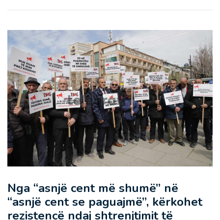
Nga “asnjë cent më shumë” në
“asnjë cent se paguajmë”, kërkohet
rezistencë ndaj shtrenjtimit të