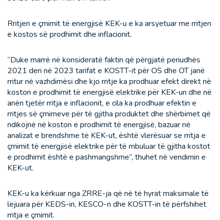
Rritjen e çmimit të energjisë KEK-u e ka arsyetuar me rritjen
e kostos së prodhimit dhe inflacionit.
“Duke marrë në konsideratë faktin që përgjatë periudhës
2021 deri në 2023 tarifat e KOSTT-it për OS dhe OT janë
rritur në vazhdimësi dhe kjo rritje ka prodhuar efekt direkt në
koston e prodhimit të energjisë elektrike për KEK-un dhe në
anën tjetër rritja e inflacionit, e cila ka prodhuar efektin e
rritjes së çmimeve për të gjitha produktet dhe shërbimet që
ndikojnë në koston e prodhimit të energjisë, bazuar në
analizat e brendshme të KEK-ut, është vlerësuar se rritja e
çmimit të energjisë elektrike për të mbuluar të gjitha kostot
e prodhimit është e pashmangshme”, thuhet në vendimin e
KEK-ut.
KEK-u ka kërkuar nga ZRRE-ja që në të hyrat maksimale të
lejuara për KEDS-in, KESCO-n dhe KOSTT-in të përfshihet
rritja e çmimit.