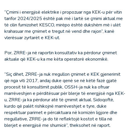
“Çmimi i energjisë elektrike i propozuar nga KEK-u për vitin
tarifor 2024/2025 është pak më i lartë se çmimi aktual me
të cilin furnizohet KESCO, mirëpo është dukshëm më i ulët
krahasuar me çmimet e tregut në vend dhe rajon”, kanë
vlerësuar zyrtarët e KEK-ut.
Por, ZRRE-ja në raportin konsultativ ka përdorur çmimet
aktuale që KEK-u ka me këta operatorë ekonomikë.
“Siç dihet, ZRRE-ja nuk rregullon çmimet e KEK gjenerimit
që nga viti 2017, andaj duke qenë se në këtë fazë gjatë
procesit të konsultimit publik, OSSH-ja nuk ka ofruar
marrëveshjen e përditësuar për blerje të energjisë nga KEK-
u, ZRRE-ja ka përdorur atë të çmimit aktual. Sidoqoftë,
kurdo që palët rishikojnë marrëveshjet e tyre, duke
respektuar parimet e përcaktuara në kornizën ligjore dhe
rregullative, ZRRE-ja do të reflektojë kostot e tilla në
blerjet e energjisë me shumicë”, theksohet në raport.