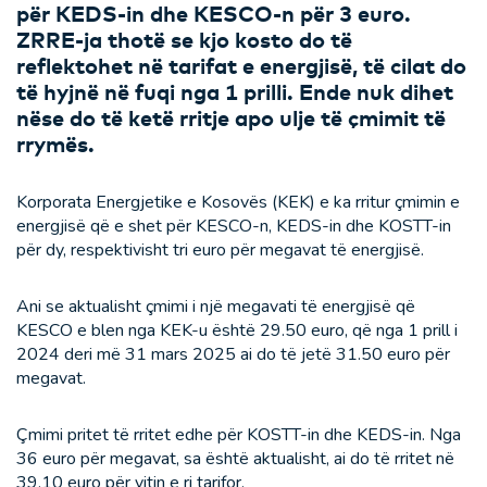
për KEDS-in dhe KESCO-n për 3 euro.
ZRRE-ja thotë se kjo kosto do të
reflektohet në tarifat e energjisë, të cilat do
të hyjnë në fuqi nga 1 prilli. Ende nuk dihet
nëse do të ketë rritje apo ulje të çmimit të
rrymës.
Korporata Energjetike e Kosovës (KEK) e ka rritur çmimin e
energjisë që e shet për KESCO-n, KEDS-in dhe KOSTT-in
për dy, respektivisht tri euro për megavat të energjisë.
Ani se aktualisht çmimi i një megavati të energjisë që
KESCO e blen nga KEK-u është 29.50 euro, që nga 1 prill i
2024 deri më 31 mars 2025 ai do të jetë 31.50 euro për
megavat.
Çmimi pritet të rritet edhe për KOSTT-in dhe KEDS-in. Nga
36 euro për megavat, sa është aktualisht, ai do të rritet në
39.10 euro për vitin e ri tarifor.