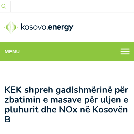
MENU
KEK shpreh gadishmërinë për
zbatimin e masave për uljen e
pluhurit dhe NOx në Kosovën
B