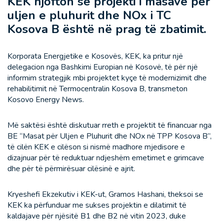
KEK njofton se projekti i masave për
uljen e pluhurit dhe NOx i TC
Kosova B është në prag të zbatimit.
Korporata Energjetike e Kosovës, KEK, ka pritur një
delegacion nga Bashkimi Europian në Kosovë, të për një
informim strategjik mbi projektet kyçe të modernizimit dhe
rehabilitimit në Termocentralin Kosova B, transmeton
Kosovo Energy News.
Më saktësi është diskutuar rreth e projektit të financuar nga
BE “Masat për Uljen e Pluhurit dhe NOx në TPP Kosova B”,
të cilën KEK e cilëson si nismë madhore mjedisore e
dizajnuar për të reduktuar ndjeshëm emetimet e grimcave
dhe për të përmirësuar cilësinë e ajrit.
Kryeshefi Ekzekutiv i KEK-ut, Gramos Hashani, theksoi se
KEK ka përfunduar me sukses projektin e dilatimit të
kaldajave për njësitë B1 dhe B2 në vitin 2023, duke