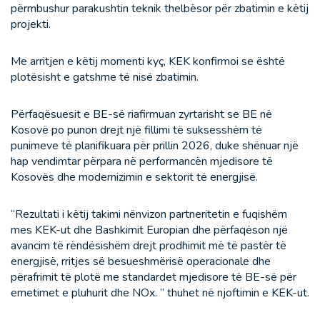
përmbushur parakushtin teknik thelbësor për zbatimin e këtij
projekti.
Me arritjen e këtij momenti kyç, KEK konfirmoi se është
plotësisht e gatshme të nisë zbatimin.
Përfaqësuesit e BE-së riafirmuan zyrtarisht se BE në
Kosovë po punon drejt një fillimi të suksesshëm të
punimeve të planifikuara për prillin 2026, duke shënuar një
hap vendimtar përpara në performancën mjedisore të
Kosovës dhe modernizimin e sektorit të energjisë.
“Rezultati i këtij takimi nënvizon partneritetin e fuqishëm
mes KEK-ut dhe Bashkimit Europian dhe përfaqëson një
avancim të rëndësishëm drejt prodhimit më të pastër të
energjisë, rritjes së besueshmërisë operacionale dhe
përafrimit të plotë me standardet mjedisore të BE-së për
emetimet e pluhurit dhe NOx. ” thuhet në njoftimin e KEK-ut.