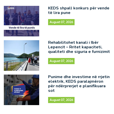
KEDS shpall konkurs për vende
të lira pune
August 07, 2026
Rehabilitohet kanali i Ibër
Lepencit – Rritet kapaciteti,
qualiteti dhe siguria e furnizimit
August 07, 2026
Punime dhe investime në rrjetin
elektrik, KEDS paralajmëron
për ndërprerjet e planifikuara
sot
August 07, 2026