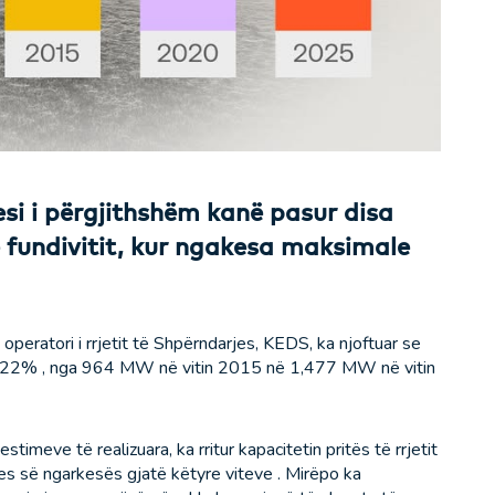
esi i përgjithshëm kanë pasur disa
të fundivitit, kur ngakesa maksimale
operatori i rrjetit të Shpërndarjes, KEDS, ka njoftuar se
 53.22% , nga 964 MW në vitin 2015 në 1,477 MW në vitin
meve të realizuara, ka rritur kapacitetin pritës të rrjetit
es së ngarkesës gjatë këtyre viteve . Mirëpo ka