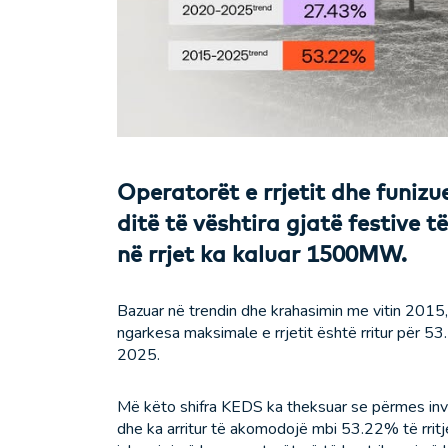
Operatorët e rrjetit dhe funizu
ditë të vështira gjatë festive 
në rrjet ka kaluar 1500MW.
Bazuar në trendin dhe krahasimin me vitin 2015, 
ngarkesa maksimale e rrjetit është rritur për
2025.
Më këto shifra KEDS ka theksuar se përmes investi
dhe ka arritur të akomodojë mbi 53.22% të rritj