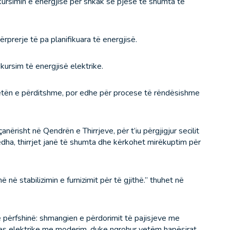
kursimin e energjisë për shkak se pjesë të shumta të
prerje të pa planifikuara të energjisë.
 kursim të energjisë elektrike.
r jetën e përditshme, por edhe për procese të rëndësishme
risht në Qendrën e Thirrjeve, për t’iu përgjigjur secilit
ha, thirrjet janë të shumta dhe kërkohet mirëkuptim për
 në stabilizimin e furnizimit për të gjithë.” thuhet në
përfshinë: shmangien e përdorimit të pajisjeve me
hjes elektrike me moderim, duke ngrohur vetëm hapësirat