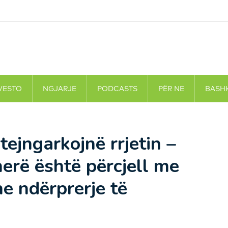
VESTO
NGJARJE
PODCASTS
PËR NE
BASH
tejngarkojnë rrjetin –
herë është përcjell me
he ndërprerje të