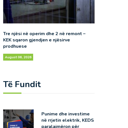
Tre njësi në operim dhe 2 në remont –
KEK sqaron gjendjen e njësirve
prodhuese
August 06, 2026
Të Fundit
Punime dhe investime
në rrjetin elektrik, KEDS
paralajmëron për