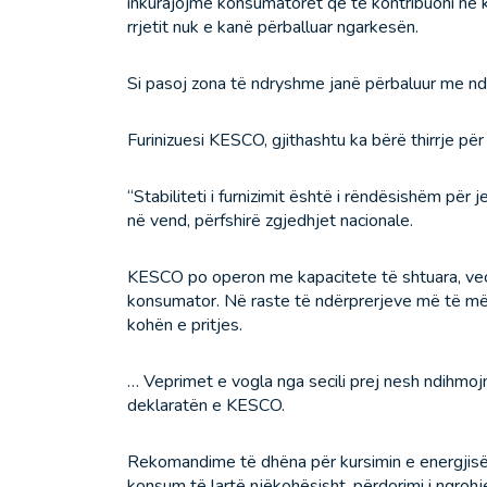
inkurajojmë konsumatorët që të kontribuoni në 
rrjetit nuk e kanë përballuar ngarkesën.
Si pasoj zona të ndryshme janë përbaluur me ndër
Furinizuesi KESCO, gjithashtu ka bërë thirrje për
“Stabiliteti i furnizimit është i rëndësishëm pë
në vend, përfshirë zgjedhjet nacionale.
KESCO po operon me kapacitete të shtuara, veçanë
konsumator. Në raste të ndërprerjeve më të mëd
kohën e pritjes.
… Veprimet e vogla nga secili prej nesh ndihmojnë
deklaratën e KESCO.
Rekomandime të dhëna për kursimin e energjisë 
konsum të lartë njëkohësisht, përdorimi i ngro