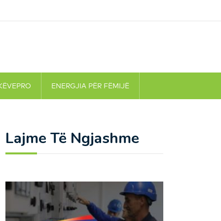
KËVEPRO
ENERGJIA PËR FËMIJË
Lajme Të Ngjashme