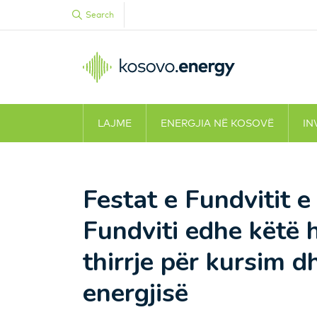
Search
LAJME
ENERGJIA NË KOSOVË
IN
Festat e Fundvitit e 
Fundviti edhe këtë 
thirrje për kursim d
energjisë