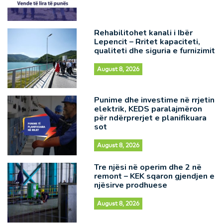
Rehabilitohet kanali i Ibër
Lepencit – Rritet kapaciteti,
qualiteti dhe siguria e furnizimit
August 8, 2026
Punime dhe investime në rrjetin
elektrik, KEDS paralajmëron
për ndërprerjet e planifikuara
sot
August 8, 2026
Tre njësi në operim dhe 2 në
remont – KEK sqaron gjendjen e
njësirve prodhuese
August 8, 2026