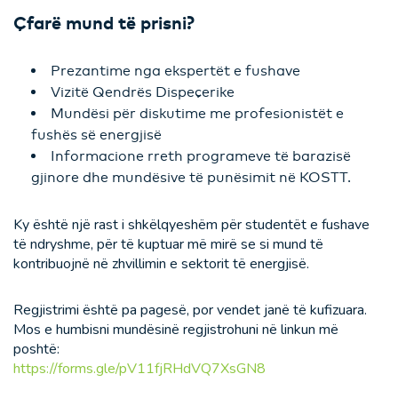
Çfarë mund të prisni?
Prezantime nga ekspertët e fushave
Vizitë Qendrës Dispeçerike
Mundësi për diskutime me profesionistët e
fushës së energjisë
Informacione rreth programeve të barazisë
gjinore dhe mundësive të punësimit në KOSTT.
Ky është një rast i shkëlqyeshëm për studentët e fushave
të ndryshme, për të kuptuar më mirë se si mund të
kontribuojnë në zhvillimin e sektorit të energjisë.
Regjistrimi është pa pagesë, por vendet janë të kufizuara.
Mos e humbisni mundësinë regjistrohuni në linkun më
poshtë:
https://forms.gle/pV11fjRHdVQ7XsGN8