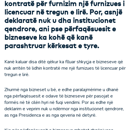
kontratë për furnizim një furnizues i
licencuar në tregun e lirë. Por, asnjë
deklaratë nuk u dha institucionet
qendrore, ani pse përfaqësuesit e
bizneseve ka kohë që kanë
parashtruar kërkesat e tyre.
Kanë kaluar disa ditë qëkur ka flluar shkyçja e bizneseve që
nuk arritën të lidhin kontratë me një furnizues të licencuar për
tregun e lirë.
Zhurmë nga bizneset u bë, e edhe paralajmërime u dhanë
nga përfaqësuesit e odave të bizneseve për pasojat e
formës në të cilën hyri në fuqi vendimi. Por as edhe një
deklarim e veprim nuk u ndërmor nga institucionet qendrore,
as nga Presidenca e as nga qeveria në detyrë.