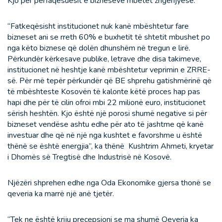
Kjo për përfaqësuesit e bizneseve mbetet zhgënjyese.
“Fatkeqësisht institucionet nuk kanë mbështetur fare
bizneset ani se rreth 60% e buxhetit të shtetit mbushet po
nga këto biznese që dolën dhunshëm në tregun e lirë.
Përkundër kërkesave publike, letrave dhe disa takimeve,
institucionet në heshtje kanë mbështetur veprimin e ZRRE-
së. Për më tepër përkundër që BE shprehu gatishmërinë që
të mbështeste Kosovën të kalonte këtë proces hap pas
hapi dhe për të cilin ofroi mbi 22 milionë euro, institucionet
sërish heshtën. Kjo është një porosi shumë negative si për
bizneset vendëse ashtu edhe për ato të jashtme që kanë
investuar dhe që në një nga kushtet e favorshme u është
thënë se është energjia”, ka thënë Kushtrim Ahmeti, kryetar
i Dhomës së Tregtisë dhe Industrisë në Kosovë.
Njëzëri shprehen edhe nga Oda Ekonomike gjersa thonë se
qeveria ka marrë një anë tjetër.
“Tek ne është kriju precepsioni se ma shumë Qeveria ka