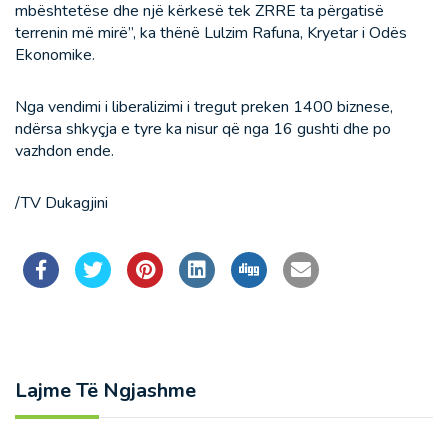
mbështetëse dhe një kërkesë tek ZRRE ta përgatisë
terrenin më mirë”, ka thënë Lulzim Rafuna, Kryetar i Odës
Ekonomike.
Nga vendimi i liberalizimi i tregut preken 1400 biznese,
ndërsa shkyçja e tyre ka nisur që nga 16 gushti dhe po
vazhdon ende.
/TV Dukagjini
Lajme Të Ngjashme