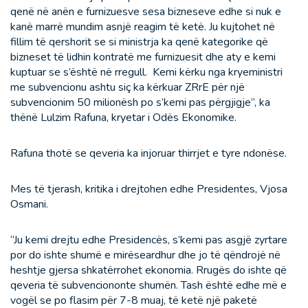
qenë në anën e furnizuesve sesa bizneseve edhe si nuk e
kanë marrë mundim asnjë reagim të ketë. Ju kujtohet në
fillim të qershorit se si ministrja ka qenë kategorike që
bizneset të lidhin kontratë me furnizuesit dhe aty e kemi
kuptuar se s’është në rregull. Kemi kërku nga kryeministri
me subvencionu ashtu siç ka kërkuar ZRrE për një
subvencionim 50 milionësh po s’kemi pas përgjigje”, ka
thënë Lulzim Rafuna, kryetar i Odës Ekonomike.
Rafuna thotë se qeveria ka injoruar thirrjet e tyre ndonëse.
Mes të tjerash, kritika i drejtohen edhe Presidentes, Vjosa
Osmani.
“Ju kemi drejtu edhe Presidencës, s’kemi pas asgjë zyrtare
por do ishte shumë e mirëseardhur dhe jo të qëndrojë në
heshtje gjersa shkatërrohet ekonomia. Rrugës do ishte që
qeveria të subvenciononte shumën. Tash është edhe më e
vogël se po flasim për 7-8 muaj, të ketë një paketë