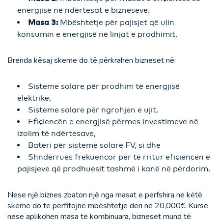
energjisë në ndërtesat e bizneseve.
Masa 3:
Mbështetje për pajisjet që ulin
konsumin e energjisë në linjat e prodhimit.
Brenda kësaj skeme do të përkrahen bizneset në:
Sisteme solare për prodhim të energjisë
elektrike,
Sisteme solare për ngrohjen e ujit,
Efiçiencën e energjisë përmes investimeve në
izolim të ndërtesave,
Bateri për sisteme solare FV, si dhe
Shndërrues frekuencor për të rritur efiçiencën e
pajisjeve që prodhuesit tashmë i kanë në përdorim.
Nëse një biznes zbaton një nga masat e përfshira në këtë
skemë do të përfitojnë mbështetje deri në 20,000€. Kurse
nëse aplikohen masa të kombinuara, bizneset mund të