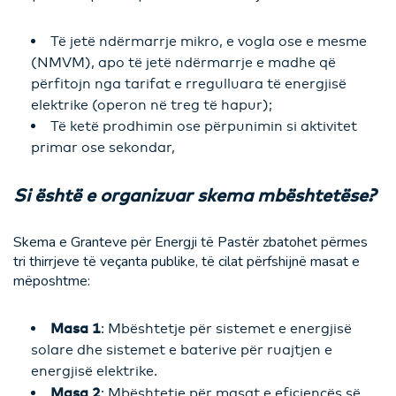
Të jetë ndërmarrje mikro, e vogla ose e mesme
(NMVM), apo të jetë ndërmarrje e madhe që
përfitojn nga tarifat e rregulluara të energjisë
elektrike (operon në treg të hapur);
Të ketë prodhimin ose përpunimin si aktivitet
primar ose sekondar,
Si është e organizuar skema mbështetëse?
Skema e Granteve për Energji të Pastër zbatohet përmes
tri thirrjeve të veçanta publike, të cilat përfshijnë masat e
mëposhtme:
Masa 1
: Mbështetje për sistemet e energjisë
solare dhe sistemet e baterive për ruajtjen e
energjisë elektrike.
Masa 2
: Mbështetje për masat e efiçiencës së