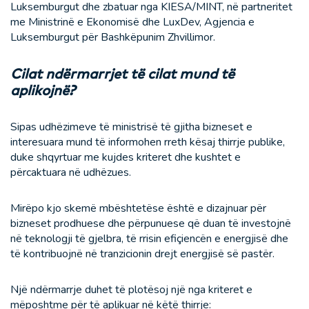
Luksemburgut dhe zbatuar nga KIESA/MINT, në partneritet
me Ministrinë e Ekonomisë dhe LuxDev, Agjencia e
Luksemburgut për Bashkëpunim Zhvillimor.
Cilat ndërmarrjet të cilat mund të
aplikojnë?
Sipas udhëzimeve të ministrisë të gjitha bizneset e
interesuara mund të informohen rreth kësaj thirrje publike,
duke shqyrtuar me kujdes kriteret dhe kushtet e
përcaktuara në udhëzues.
Mirëpo kjo skemë mbështetëse është e dizajnuar për
bizneset prodhuese dhe përpunuese që duan të investojnë
në teknologji të gjelbra, të rrisin efiçiencën e energjisë dhe
të kontribuojnë në tranzicionin drejt energjisë së pastër.
Një ndërmarrje duhet të plotësoj një nga kriteret e
mëposhtme për të aplikuar në këtë thirrje: