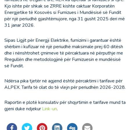
Kjo ishte për shkak se ZRRE kishte caktuar Korporatën
Energjetike të Kosovës si Furnizues i Mundësisë së Fundit
për një periudhë gjashtëmujore, nga 31 gusht 2025 deri më
31 janar 2026.
Sipas Ligjit për Energji Elektrike, furnizimi i garantuar është
shërbim i kufizuar në një periudhë maksimale prej 60 ditësh
dhe i nënshtrohet çmimeve të përcaktuara në përputhje me
Rregullën dhe metodologjinë për Furnizuesin e mundësisë
së Fundit.
Ndërsa pika tjetër në agjend është përcaktimi i tarifave për
ALPEX. Tarifa të cilat do të vlejn për periudhën 2026-2028.
Raportin e plotë konsulativ për shqyrtimin e tarifave mund ta
gjeni duke ndjekur
Link-un
.