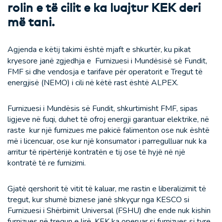
rolin e të cilit e ka luajtur KEK deri
më tani.
Agjenda e këtij takimi është mjaft e shkurtër, ku pikat
kryesore janë zgjedhja e
Furnizuesi i Mundësisë së Fundit,
FMF si dhe vendosja e tarifave për operatorit e Tregut të
energjisë (NEMO) i cili në këtë rast është ALPEX.
Furnizuesi i Mundësis së Fundit, shkurtimisht FMF, sipas
ligjeve në fuqi, duhet të ofroj energji garantuar elektrike, në
raste kur një furnizues me pakicë falimenton ose nuk është
më i licencuar, ose kur një konsumator i parregulluar nuk ka
arritur të ripërtërijë kontratën e tij ose të hyjë në një
kontratë të re furnizimi.
Gjatë qershorit të vitit të kaluar, me rastin e liberalizimit të
tregut, kur shumë biznese janë shkyçur nga KESCO si
Furnizuesi i Shërbimit Universal (FSHU) dhe ende nuk kishin
furnizues në tregun e lirë, KEK ka operuar si furnizues si tyre.