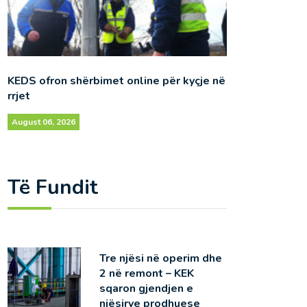
KEDS ofron shërbimet online për kyçje në
rrjet
August 06, 2026
Të Fundit
Tre njësi në operim dhe
2 në remont – KEK
sqaron gjendjen e
njësirve prodhuese