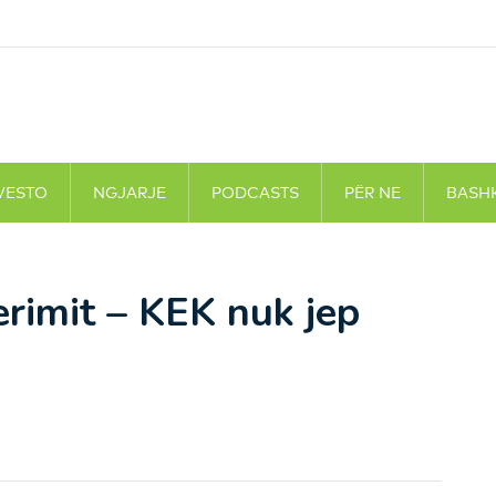
VESTO
NGJARJE
PODCASTS
PËR NE
BASH
erimit – KEK nuk jep