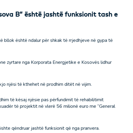
sova B” është jashtë funksionit tash e
të bllok është ndalur për shkak të rrjedhjeve në gypa të
ione zyrtare nga Korporata Energjetike e Kosovës lidhur
kjo njësi të kthehet në prodhim ditët në vijim.
him të kësaj njësie pas përfundimit të rehabilitimit
kuadër të projektit në vlerë 56 milionë euro me “General
ishte qëndruar jashtë funksionit që nga pranvera.