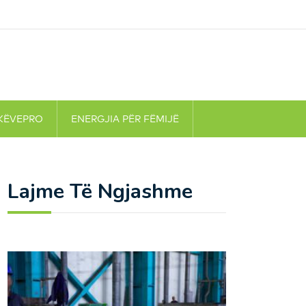
KËVEPRO
ENERGJIA PËR FËMIJË
Lajme Të Ngjashme