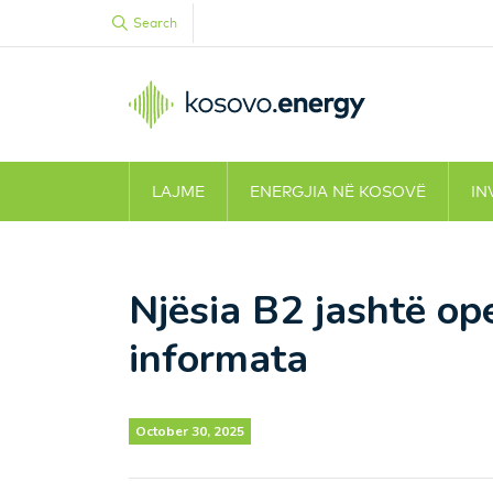
Search
LAJME
ENERGJIA NË KOSOVË
IN
Njësia B2 jashtë op
informata
October 30, 2025