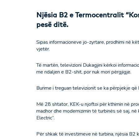
Njësia B2 e Termocentralit “Ko
pes
ë ditë.
Sipas informacioneve jo-zyrtare, prodhimi në kë
vjetër.
Të martën, televizioni Dukagjini kërkoi informac
me ndaljen e B2-shit, por nuk mori përgjigje.
Burime i treguan televizionit se ka përpjekje që 
Më 28 shtator, KEK-u njoftoi për kthimin në prod
madhor dhe modernizimin të turbinës së saj, në 
Electric”.
Për shkak të investimeve në turbina, njësia B2 k