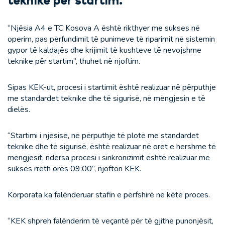
teknike për startim.
“Njësia A4 e TC Kosova A është rikthyer me sukses në
operim, pas përfundimit të punimeve të riparimit në sistemin
gypor të kaldajës dhe krijimit të kushteve të nevojshme
teknike për startim”, thuhet në njoftim.
Sipas KEK-ut, procesi i startimit është realizuar në përputhje
me standardet teknike dhe të sigurisë, në mëngjesin e të
dielës.
“Startimi i njësisë, në përputhje të plotë me standardet
teknike dhe të sigurisë, është realizuar në orët e hershme të
mëngjesit, ndërsa procesi i sinkronizimit është realizuar me
sukses rreth orës 09:00”, njofton KEK.
Korporata ka falënderuar stafin e përfshirë në këtë proces.
“KEK shpreh falënderim të veçantë për të gjithë punonjësit,