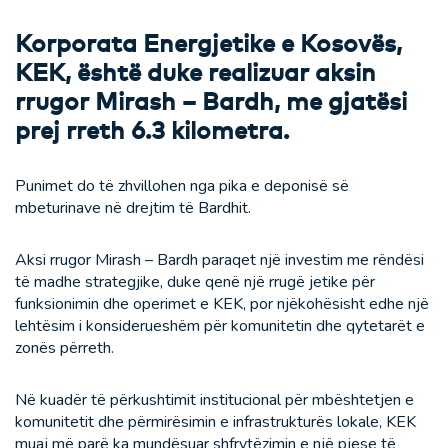
Korporata Energjetike e Kosovës,
KEK, është duke realizuar aksin
rrugor Mirash – Bardh, me gjatësi
prej rreth 6.3 kilometra.
Punimet do të zhvillohen nga pika e deponisë së
mbeturinave në drejtim të Bardhit.
Aksi rrugor Mirash – Bardh paraqet një investim me rëndësi
të madhe strategjike, duke qenë një rrugë jetike për
funksionimin dhe operimet e KEK, por njëkohësisht edhe një
lehtësim i konsiderueshëm për komunitetin dhe qytetarët e
zonës përreth.
Në kuadër të përkushtimit institucional për mbështetjen e
komunitetit dhe përmirësimin e infrastrukturës lokale, KEK
muaj më parë ka mundësuar shfrytëzimin e një pjese të