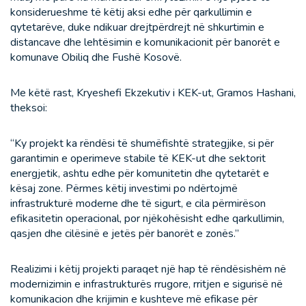
konsiderueshme të këtij aksi edhe për qarkullimin e
qytetarëve, duke ndikuar drejtpërdrejt në shkurtimin e
distancave dhe lehtësimin e komunikacionit për banorët e
komunave Obiliq dhe Fushë Kosovë.
Me këtë rast, Kryeshefi Ekzekutiv i KEK-ut, Gramos Hashani,
theksoi:
“Ky projekt ka rëndësi të shumëfishtë strategjike, si për
garantimin e operimeve stabile të KEK-ut dhe sektorit
energjetik, ashtu edhe për komunitetin dhe qytetarët e
kësaj zone. Përmes këtij investimi po ndërtojmë
infrastrukturë moderne dhe të sigurt, e cila përmirëson
efikasitetin operacional, por njëkohësisht edhe qarkullimin,
qasjen dhe cilësinë e jetës për banorët e zonës.”
Realizimi i këtij projekti paraqet një hap të rëndësishëm në
modernizimin e infrastrukturës rrugore, rritjen e sigurisë në
komunikacion dhe krijimin e kushteve më efikase për