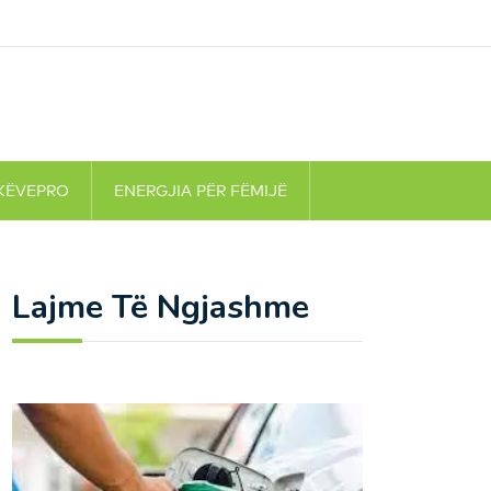
KËVEPRO
ENERGJIA PËR FËMIJË
Lajme Të Ngjashme