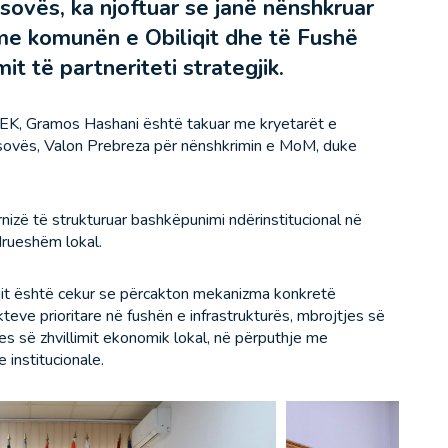
sovës, ka njoftuar se janë nënshkruar
e komunën e Obiliqit dhe të Fushë
t të partneriteti strategjik.
 KEK, Gramos Hashani është takuar me kryetarët e
osovës, Valon Prebreza për nënshkrimin e MoM, duke
zë të strukturuar bashkëpunimi ndërinstitucional në
ndrueshëm lokal.
t është cekur se përcakton mekanizma konkretë
ekteve prioritare në fushën e infrastrukturës, mbrojtjes së
es së zhvillimit ekonomik lokal, në përputhje me
 institucionale.