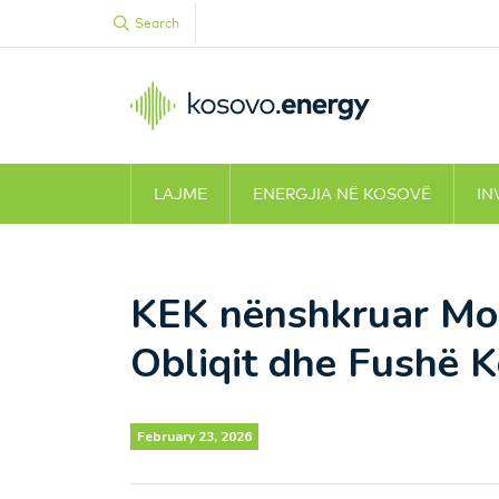
Search
LAJME
ENERGJIA NË KOSOVË
IN
KEK nënshkruar M
Obliqit dhe Fushë 
February 23, 2026