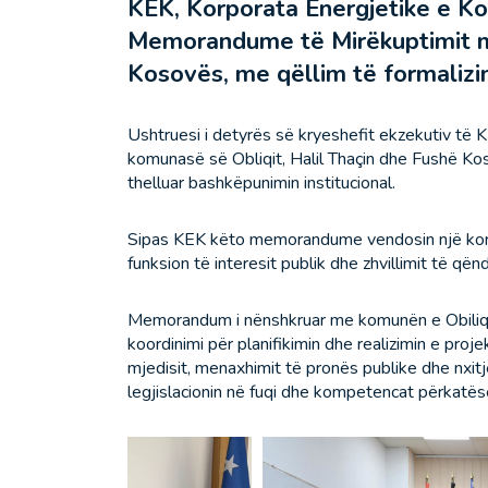
KEK, Korporata Energjetike e Ko
Memorandume të Mirëkuptimit m
Kosovës, me qëllim të formalizimi
Ushtruesi i detyrës së kryeshefit ekzekutiv të
komunasë së Obliqit, Halil Thaçin dhe Fushë K
thelluar bashkëpunimin institucional.
Sipas KEK këto memorandume vendosin një korni
funksion të interesit publik dhe zhvillimit të që
Memorandum i nënshkruar me komunën e Obiliqi
koordinimi për planifikimin dhe realizimin e proj
mjedisit, menaxhimit të pronës publike dhe nxitj
legjislacionin në fuqi dhe kompetencat përkatëse