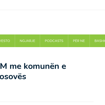
VESTO
NGJARJE
PODCASTS
PËR NE
BASH
oM me komunën e
Kosovës