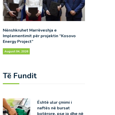
Nënshkruhet Marrëveshja e
Implementimit për projektin “Kosovo
Energy Project”
August 04, 2026
Të Fundit
Është ulur çmimi i
naftës në bursat
botërore, pse jo dhe në