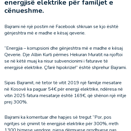
energjisë elektrike për familjet e
cënueshme.
Bajrami në një postim në Facebook shkruan se kjo është
gënjeshtra më e madhe e kësaj qeverie.
“Energjia – korrupsioni dhe gënjeshtra më e madhe e kësaj
Qeverie. Dje Albin Kurti përmes Hekuran Muratit na njoftoi
se në këtë muaj ka nisur subvencionimi i faturave të
energjisë elektrike. Çfarë hipokrizie!” është shprehur Bajrami.
Sipas Bajramit, në tetor të vitit 2019 një familje mesatare
në Kosovë ka paguar 54€ për energji elektrike, ndëresa në
vitin 2025 fatura mesatarje është 169€, që shënon një rritje
prej 300%.
Bajrami ka komentuar dhe hapjes së tregut “Por, pos
ngritjes së çmimit të energjisë elektrike për 300%, rreth
1300 biznese vendore, pjesa dërmuese prodhuese pas